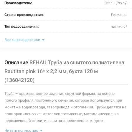
Производитель:
Rehau (Рехау)
REHAU Труба из сшитого полиэтилена Rautitan pink 40*
x 5,5 мм, отрезок 6 м (136082006)
Страна производителя:
Германия
Нет в наличии
Тип подсоединения:
натяжной
299 грн
Номинальное давление:
16 бар
Все характеристики
Нет в наличии
Длина:
120 м
Описание
REHAU Труба из сшитого полиэтилена
Максимальная температура:
+90°C
Rautitan pink 16* x 2,2 мм, бухта 120 м
Рабочая среда:
жидкая неагрессивная
(136042120)
Толщина стенки:
2,2 мм
213429
Артикул:
Труба – промышленное изделие округлой формы, на основе
Материал трубы:
pe-xa
полого профиля постоянного сечения, которое используется при
REHAU Труба из сшитого полиэтилена Rautitan pink 50*
монтаже водопровода, газопровода и отопления. Трубы делятся на
x 6,9 мм, отрезок 6 м (136092006)
Размер трубы:
16*
полипропиленовые, металлопластиковые, металлические, из
Нет в наличии
нержавеющей стали, из сшитого пропилена и медные.
Неотъемлемым элементом газопровода, водопровода и отопления
418 грн
Читать полностью