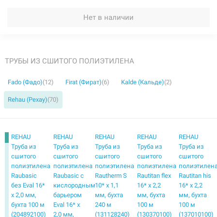
Нет в наличии
ТРУБЫ ИЗ СШИТОГО ПОЛИЭТИЛЕНА
Fado (Фадо)
(12)
Firat (Фират)
(6)
Kalde (Кальде)
(2)
Rehau (Рехау)
(70)
REHAU
REHAU
REHAU
REHAU
REHAU
Труба из
Труба из
Труба из
Труба из
Труба из
сшитого
сшитого
сшитого
сшитого
сшитого
полиэтилена
полиэтилена
полиэтилена
полиэтилена
полиэтилен
Raubasic
Raubasic с
Rautherm S
Rautitan flex
Rautitan his
без Eval 16*
кислородным
10* x 1,1
16* x 2,2
16* x 2,2
x 2,0 мм,
барьером
мм, бухта
мм, бухта
мм, бухта
бухта 100 м
Eval 16* x
240 м
100 м
100 м
(204892100)
2,0 мм,
(131128240)
(130370100)
(137010100)