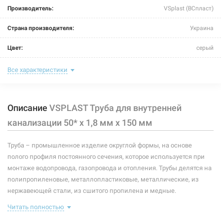
Производитель:
VSplast (ВСпласт)
Страна производителя:
Украина
Цвет:
серый
Длина:
150 мм
Все характеристики
Размер:
50*
Описание
VSPLAST Труба для внутренней
Тип подсоединения:
раструбный
канализации 50* х 1,8 мм х 150 мм
Толщина стенки:
1,8 мм
Труба – промышленное изделие округлой формы, на основе
Материал трубы:
полипропилен
полого профиля постоянного сечения, которое используется при
монтаже водопровода, газопровода и отопления. Трубы делятся на
полипропиленовые, металлопластиковые, металлические, из
нержавеющей стали, из сшитого пропилена и медные.
Неотъемлемым элементом газопровода, водопровода и отопления
Читать полностью
является труба. Поэтому, при выборе трубы, главным вопросом