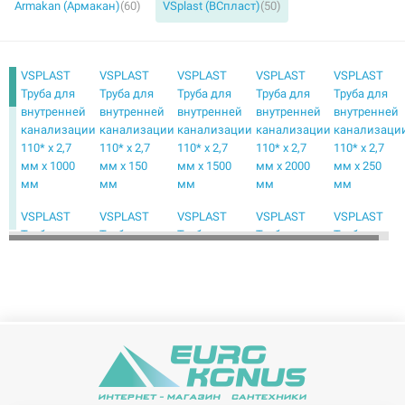
Armakan (Армакан)
(60)
VSplast (ВСпласт)
(50)
VSPLAST
VSPLAST
VSPLAST
VSPLAST
VSPLAST
Труба для
Труба для
Труба для
Труба для
Труба для
внутренней
внутренней
внутренней
внутренней
внутренней
канализации
канализации
канализации
канализации
канализаци
110* х 2,7
110* х 2,7
110* х 2,7
110* х 2,7
110* х 2,7
мм х 1000
мм х 150
мм х 1500
мм х 2000
мм х 250
мм
мм
мм
мм
мм
VSPLAST
VSPLAST
VSPLAST
VSPLAST
VSPLAST
Труба для
Труба для
Труба для
Труба для
Труба для
внутренней
внутренней
внутренней
внутренней
внутренней
канализации
канализации
канализации
канализации
канализаци
110* х 2,7
110* х 2,7
110* х 2,7
110* х 2,7
32* х 1,8
мм х 3000
мм х 315
мм х 500
мм х 750
мм х 1000
мм
мм
мм
мм
мм
VSPLAST
VSPLAST
VSPLAST
VSPLAST
VSPLAST
Труба для
Труба для
Труба для
Труба для
Труба для
внутренней
внутренней
внутренней
внутренней
внутренней