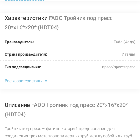
Характеристики
FADO Тройник под пресс
20*х16*x20* (HDT04)
203432
Артикул:
Производитель:
Fado (Фадо)
FADO Тройник под пресс 20*х20*x26* (HDT02)
Страна производителя:
Италия
Нет в наличии
Тип подсоединения:
пресс/пресс/пресс
421 грн
Номинальное давление:
25 бар
Все характеристики
Нет в наличии
Максимальная температура:
+95ºС
Описание
FADO Тройник под пресс 20*х16*x20*
Рабочая среда:
жидкая неагрессивная, газообразная неагрессивная
(HDT04)
Материал корпуса:
латунь CW617N
Тройник под пресс – фитинг, который предназначен для
Материал уплотнителей:
эластомер EPDM
соединения трех металлополимерных труб между собой или труб
203435
Артикул: