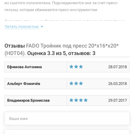
Материал обоймы-фиксатора:
нейлон
из сшитого полиэтилена. Подсоединяются они за счет пресс-
FADO Тройник под пресс 20*х26*x26* (HDT09)
гильзы, которая обжимается пресс-инструментом.
Материал пресс-гильзы:
нержавеющая сталь AISI 304
Нет в наличии
Характеристики и конфигурация изделия, а также комплектация
Материал штуцера:
латунь CW617N
Читать полностью
товара могут изменяться производителем без уведомления. За
391 грн
внесенные производителем изменения, магазин ответственности
Покрытие корпуса:
никелированное
не несет.
Отзывы
FADO Тройник под пресс 20*х16*x20*
Нет в наличии
Размер:
20* х 16* х 20*
(HDT04).
Оценка
3.3
из
5
, отзывов:
3
Ефимова Антонина
28.07.2018
Альберт Фомичёв
26.03.2018
203431
Артикул:
Владимиров Бронислав
29.07.2017
FADO Тройник под пресс 26*х16*x26* (HDT06)
Нет в наличии
374 грн