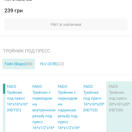
239 грн
203438
Артикул:
Нет в наличии
FADO Тройник под пресс 32*х32*x32* (HDT35)
Нет в наличии
ТРОЙНИК ПОД ПРЕСС
603 грн
Fado (Фадо)
(54)
HLV (ХЛВ)
(22)
Нет в наличии
FADO
FADO
FADO
FADO
FADO
Тройник
Тройник с
Тройник с
Тройник
Тройник
под пресс
переходом
переходом
под пресс
под пресс
16*х16*x16*
на
на
16*х16*x20*
20*х16*x20*
(HDT01)
внутреннюю
наружную
(HDT03)
(HDT04)
резьбу под
резьбу под
пресс
пресс
16*х1/2"x16*
16*х1/2"x16*