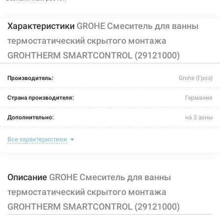
Характеристики
GROHE Смеситель для ванны
термостатический скрытого монтажа
GROHTHERM SMARTCONTROL (29121000)
Производитель:
Grohe (Гроэ)
Страна производителя:
Германия
Дополнительно:
на 3 зоны
Цвет:
хром
Все характеристики
Способ монтажа:
скрытый монтаж
Описание
GROHE Смеситель для ванны
Тип затворной части:
термостатический элемент
термостатический скрытого монтажа
Тип крепления:
винты
GROHTHERM SMARTCONTROL (29121000)
Назначение смесителя:
для ванны