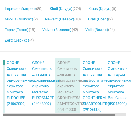
Imprese (Импрес)
(80)
Kludi (Клуди)
(274)
Kraus (Краус)
(6)
Mixxus (Миксус)
(2)
Newarc (Неварк)
(10)
Oras (Орас)
(2)
Topaz (Топаз)
(18)
Valvex (Валвекс)
(42)
Volle (Волле)
(24)
Zerix (Зерикс)
(4)
GROHE
GROHE
GROHE
GROHE
GROHE
Смеситель
Смеситель
Смеситель
Смеситель
Смеситель
для ванны
для ванны
для ванны
для ванны
для душа
однорычажный
однорычажный
термостатический
термостатический
однорычаж
скрытого
скрытого
скрытого
скрытого
скрытого
монтажа
монтажа
монтажа
монтажа
монтажа
EUROCUBE
EUROSMART
GROHTHERM
GROHTHERM
Bau Classic
(24062000)
(24043002)
SMARTCONTROL
SMARTCONTROL
(29048000)
(29121000)
(29126000)
GROHE
GROHE
GROHE
GROHE
GROHE
Смеситель
Смеситель
Смеситель
Смеситель
Смеситель