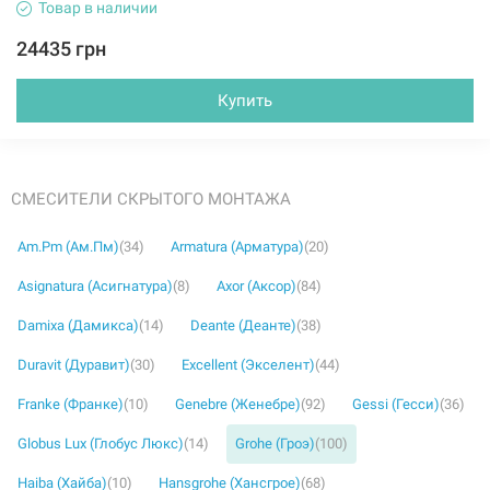
Товар в наличии
24435 грн
Купить
СМЕСИТЕЛИ СКРЫТОГО МОНТАЖА
Am.Pm (Ам.Пм)
(34)
Armatura (Арматура)
(20)
Asignatura (Асигнатура)
(8)
Axor (Аксор)
(84)
Damixa (Дамикса)
(14)
Deante (Деанте)
(38)
Duravit (Дуравит)
(30)
Excellent (Экселент)
(44)
Franke (Франке)
(10)
Genebre (Женебре)
(92)
Gessi (Гесси)
(36)
Globus Lux (Глобус Люкс)
(14)
Grohe (Гроэ)
(100)
Haiba (Хайба)
(10)
Hansgrohe (Хансгрое)
(68)