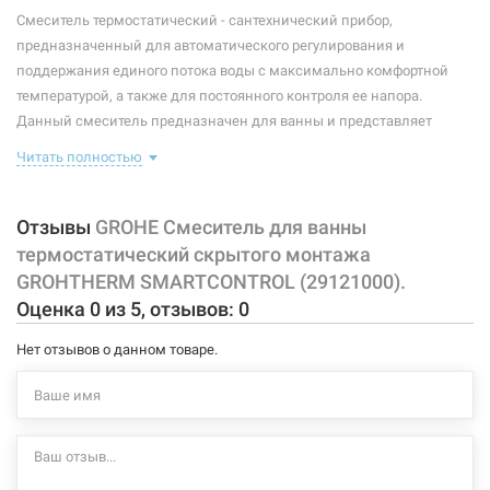
Смеситель термостатический - сантехнический прибор,
Тип смесителя (крана):
термостатический
предназначенный для автоматического регулирования и
поддержания единого потока воды с максимально комфортной
Материал корпуса смесителя (крана):
латунь
температурой, а также для постоянного контроля ее напора.
Данный смеситель предназначен для ванны и представляет
Тип конструкции:
на 1 отверстие
собой скрытый корпус, имеющий 4 управляющих элемента: один
Читать полностью
регулирует температуру, остальные - направление потока воды (на
3 зоны).
Отзывы
GROHE Смеситель для ванны
без встроенного механизма
термостатический скрытого монтажа
в комплекте верхняя монтажная часть для GROHE Rapido
GROHTHERM SMARTCONTROL (29121000).
SmartBox 35600000
Оценка
0
из
5
, отзывов:
0
Характеристики и конфигурация изделия, а также комплектация
товара могут изменяться производителем без уведомления. За
Нет отзывов о данном товаре.
внесенные производителем изменения, магазин ответственности
не несет.