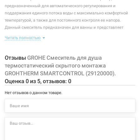
Тип смесителя (крана):
термостатический
предназначенный для автоматического регулирования и
поддержания единого потока воды с максимально комфортной
Материал корпуса смесителя (крана):
латунь
температурой, а также для постоянного контроля ее напора.
Данный смеситель предназначен для ванны и представляет
Тип конструкции:
на 1 отверстие
собой скрытый корпус, имеющий 3 управляющих элемента: один
Читать полностью
регулирует температуру, другой и третий - направление потока
воды (на 2 зоны).
Отзывы
GROHE Смеситель для душа
без встроенного механизма в комплекте
термостатический скрытого монтажа
до комплекта входит верхней монтажной части для GROHE
GROHTHERM SMARTCONTROL (29120000).
Rapido SmartBox 35600000
Оценка
0
из
5
, отзывов:
0
с держателем душевой лейки
Характеристики и конфигурация изделия, а также комплектация
Нет отзывов о данном товаре.
товара могут изменяться производителем без уведомления. За
внесенные производителем изменения, магазин ответственности
не несет.