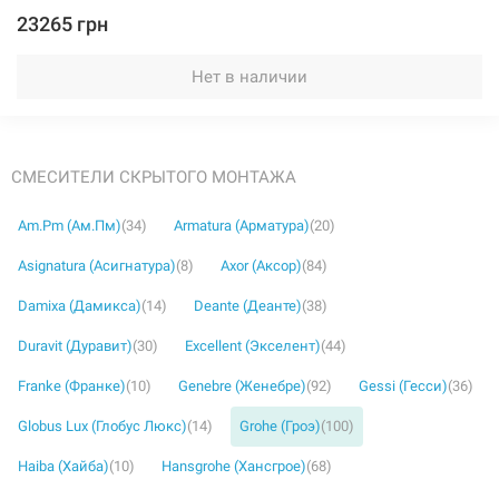
23265 грн
Нет в наличии
СМЕСИТЕЛИ СКРЫТОГО МОНТАЖА
Am.Pm (Ам.Пм)
(34)
Armatura (Арматура)
(20)
Asignatura (Асигнатура)
(8)
Axor (Аксор)
(84)
Damixa (Дамикса)
(14)
Deante (Деанте)
(38)
Duravit (Дуравит)
(30)
Excellent (Экселент)
(44)
Franke (Франке)
(10)
Genebre (Женебре)
(92)
Gessi (Гесси)
(36)
Globus Lux (Глобус Люкс)
(14)
Grohe (Гроэ)
(100)
Haiba (Хайба)
(10)
Hansgrohe (Хансгрое)
(68)