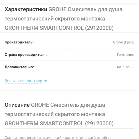
Характеристики
GROHE Смеситель для душа
термостатический скрытого монтажа
GROHTHERM SMARTCONTROL (29120000)
Производитель:
Grohe (Гроэ)
Страна производителя:
Германия
Дополнительно:
на 2 зоны
Цвет:
хром
Все характеристики
Способ монтажа:
скрытый монтаж
Описание
GROHE Смеситель для душа
Тип затворной части:
термостатический элемент
термостатический скрытого монтажа
Тип крепления:
винты
GROHTHERM SMARTCONTROL (29120000)
Назначение смесителя:
для душа
Смеситель термостатический - сантехнический прибор,