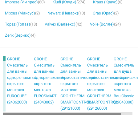
Imprese (Импрес)
(80)
Kludi (Клуди)
(274)
Kraus (Краус)
(6)
Mixxus (Миксус)
(2)
Newarc (Неварк)
(10)
Oras (Орас)
(2)
Topaz (Топаз)
(18)
Valvex (Валвекс)
(42)
Volle (Волле)
(24)
Zerix (Зерикс)
(4)
GROHE
GROHE
GROHE
GROHE
GROHE
Смеситель
Смеситель
Смеситель
Смеситель
Смеситель
для ванны
для ванны
для ванны
для ванны
для душа
однорычажный
однорычажный
термостатический
термостатический
однорычаж
скрытого
скрытого
скрытого
скрытого
скрытого
монтажа
монтажа
монтажа
монтажа
монтажа
EUROCUBE
EUROSMART
GROHTHERM
GROHTHERM
Bau Classic
(24062000)
(24043002)
SMARTCONTROL
SMARTCONTROL
(29048000)
(29121000)
(29126000)
GROHE
GROHE
GROHE
GROHE
GROHE
Смеситель
Смеситель
Смеситель
Смеситель
Смеситель
для душа
для душа
для душа
для душа
для душа
однорычажный
однорычажный
однорычажный
термостатический
термостатич