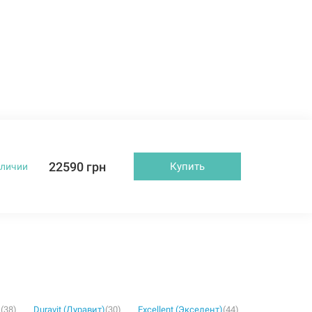
22590 грн
Купить
аличии
)
(38)
Duravit (Дуравит)
(30)
Excellent (Экселент)
(44)