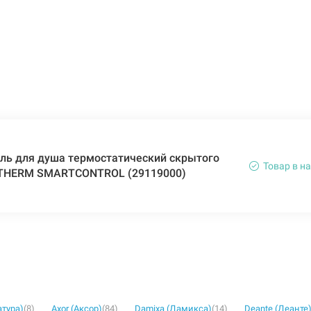
ль для душа термостатический скрытого
Товар в н
THERM SMARTCONTROL (29119000)
атура)
(8)
Axor (Аксор)
(84)
Damixa (Дамикса)
(14)
Deante (Деанте