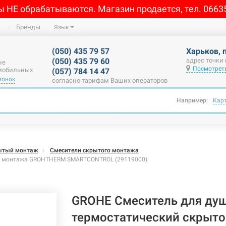
ы НЕ обрабатываются. Магазин продается, тел. 0663
Бренды
Язык
(050) 435 79 57
Харьков, 
(050) 435 79 60
адрес точки
не
Посмотреть
 мобильных
(057) 784 14 47
вонок
согласно тарифам Ваших операторов
Например:
Кар
ытый монтаж
Смесители скрытого монтажа
го монтажа GROHTHERM SMARTCONTROL (29119000)
GROHE Смеситель для ду
термостатический скрыто