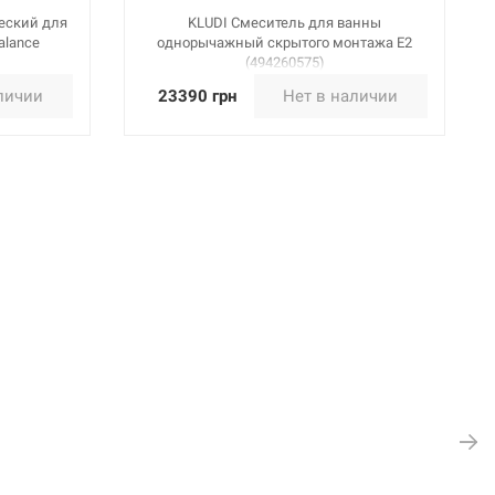
еский для
KLUDI Смеситель для ванны
alance
однорычажный скрытого монтажа E2
(494260575)
личии
23390 грн
Нет в наличии