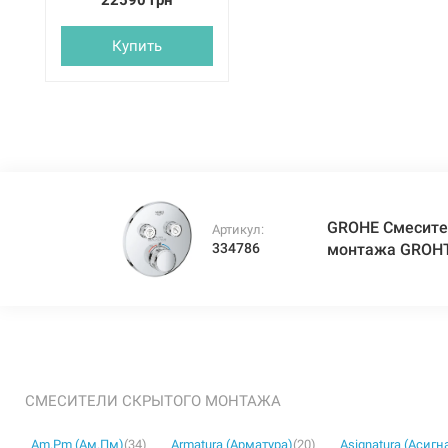
22590 грн
GROHTHERM
SMARTCONTROL
Купить
(29119000)
GROHE Смесите
Артикул:
334786
монтажа GROH
СМЕСИТЕЛИ СКРЫТОГО МОНТАЖА
Am.Pm (Ам.Пм)
(34)
Armatura (Арматура)
(20)
Asignatura (Асигн