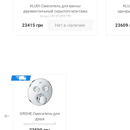
KLUDI Смеситель для ванны
KLU
двухвентильный скрытого монтажа
однор
Ameo (414240575)
23415 грн
Нет в наличии
23609 
GROHE Смеситель для
душа
термостатический
скрытого монтажа