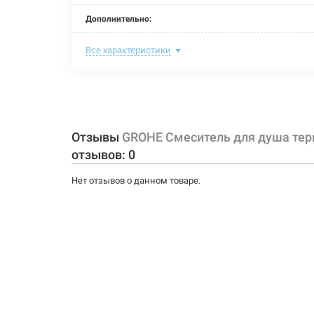
Дополнительно:
Цвет:
Все характеристики
Способ монтажа:
Тип затворной части:
Тип крепления:
Отзывы
GROHE Смеситель для душа те
отзывов:
0
Назначение смесителя:
Нет отзывов о данном товаре.
Тип смесителя (крана):
Материал корпуса смесителя (крана):
Тип конструкции: