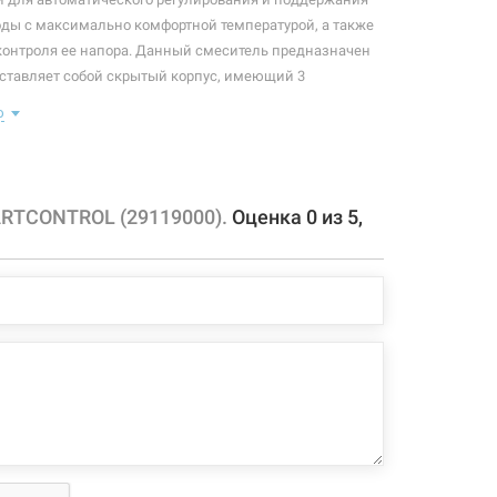
оды с максимально комфортной температурой, а также
контроля ее напора. Данный смеситель предназначен
ставляет собой скрытый корпус, имеющий 3
нта: один регулирует температуру, другой и третий -
ю
ка воды (на 2 зоны).
нного механизма в комплекте
та входит верхней монтажной части для GROHE Rapido
RTCONTROL (29119000).
Оценка
0
из
5
,
5600000
 конфигурация изделия, а также комплектация товара
 производителем без уведомления. За внесенные
зменения, магазин ответственности не несет.