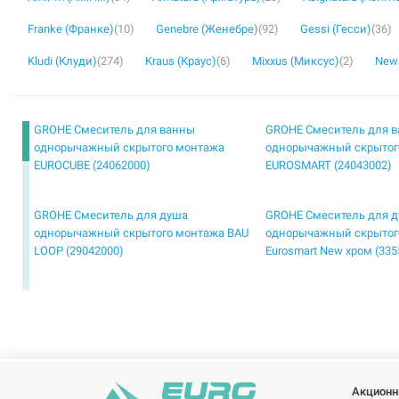
Franke (Франке)
(10)
Genebre (Женебре)
(92)
Gessi (Гесси)
(36)
Kludi (Клуди)
(274)
Kraus (Краус)
(6)
Mixxus (Миксус)
(2)
Newa
GROHE Смеситель для ванны
GROHE Смеситель для 
однорычажный скрытого монтажа
однорычажный скрытог
EUROCUBE (24062000)
EUROSMART (24043002)
GROHE Смеситель для душа
GROHE Смеситель для 
однорычажный скрытого монтажа BAU
однорычажный скрытог
LOOP (29042000)
Eurosmart New хром (335
GROHE Смеситель для ванны
GROHE Смеситель для 
двухвентильный скрытого монтажа
однорычажный скрытог
Bau Loop (25119000)
Classic (25118000)
GROHE Смеситель для ванны
GROHE Смеситель для 
однорычажный скрытого монтажа Bau
однорычажный скрытог
Акционн