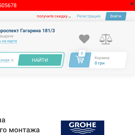
505678
получите скидку
→
Регистрация
Войти
проспект Гагарина 181/3
 выдачи
 на карте
0
Корзина:
×
НАЙТИ
тридж
0 грн
ша
го монтажа