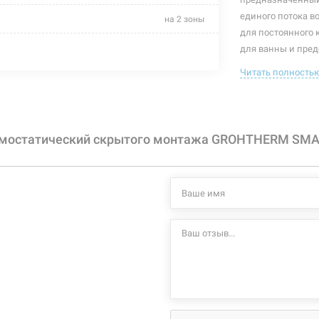
единого потока в
на 2 зоны
для постоянного 
хром
для ванны и пред
управляющих элеме
Читать полность
скрытый монтаж
направление пото
термостатический элемент
без встрое
до комплек
винты
рмостатический скрытого монтажа GROHTHERM SMA
SmartBox 3
для душа
Характеристики и
могут изменяться
термостатический
производителем и
латунь
на 1 отверстие