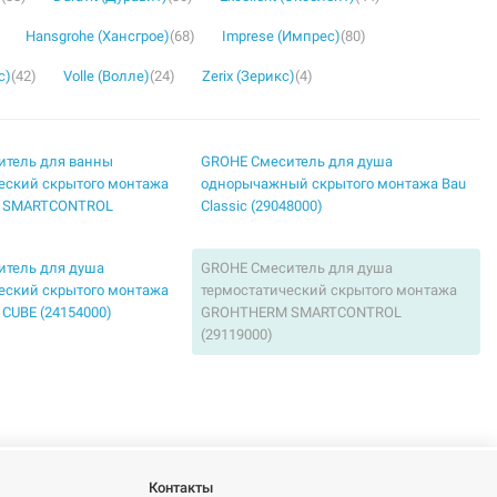
Hansgrohe (Хансгрое)
(68)
Imprese (Импрес)
(80)
с)
(42)
Volle (Волле)
(24)
Zerix (Зерикс)
(4)
итель для ванны
GROHE Смеситель для душа
еский скрытого монтажа
однорычажный скрытого монтажа Bau
 SMARTCONTROL
Classic (29048000)
итель для душа
GROHE Смеситель для душа
еский скрытого монтажа
термостатический скрытого монтажа
CUBE (24154000)
GROHTHERM SMARTCONTROL
(29119000)
итель для ванны
GROHE Смеситель для ванны
ый скрытого монтажа Bau
однорычажный скрытого монтажа Bau
00)
Edge (29079000)
итель для ванны
GROHE Смеситель для ванны
ый скрытого монтажа
однорычажный скрытого монтажа
Контакты