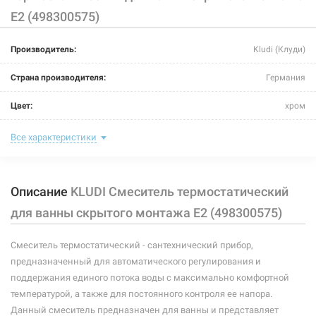
E2 (498300575)
Производитель:
Kludi (Клуди)
Страна производителя:
Германия
Цвет:
хром
Способ монтажа:
скрытый монтаж
Все характеристики
Тип затворной части:
термостатический элемент
Описание
KLUDI Смеситель термостатический
Тип крепления:
винты
для ванны скрытого монтажа E2 (498300575)
Размер картриджа:
-
Смеситель термостатический - сантехнический прибор,
Назначение смесителя:
для ванны
предназначенный для автоматического регулирования и
Тип смесителя (крана):
термостатический
поддержания единого потока воды с максимально комфортной
температурой, а также для постоянного контроля ее напора.
Материал корпуса смесителя (крана):
латунь
Данный смеситель предназначен для ванны и представляет