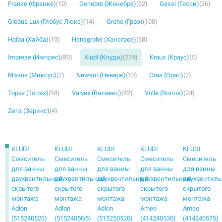
Franke (Франке)
(10)
Genebre (Женебре)
(92)
Gessi (Гесси)
(36)
Globus Lux (Глобус Люкс)
(14)
Grohe (Гроэ)
(100)
Haiba (Хайба)
(10)
Hansgrohe (Хансгрое)
(68)
Imprese (Импрес)
(80)
Kludi (Клуди)
(274)
Kraus (Краус)
(6)
Mixxus (Миксус)
(2)
Newarc (Неварк)
(10)
Oras (Орас)
(2)
Topaz (Топаз)
(18)
Valvex (Валвекс)
(42)
Volle (Волле)
(24)
Zerix (Зерикс)
(4)
KLUDI
KLUDI
KLUDI
KLUDI
KLUDI
Смеситель
Смеситель
Смеситель
Смеситель
Смеситель
для ванны
для ванны
для ванны
для ванны
для ванны
двухвентильный
двухвентильный
двухвентильный
двухвентильный
двухвентил
скрытого
скрытого
скрытого
скрытого
скрытого
монтажа
монтажа
монтажа
монтажа
монтажа
Adlon
Adlon
Adlon
Ameo
Ameo
(515240520)
(5152405G5)
(515250520)
(414240530)
(414240575)