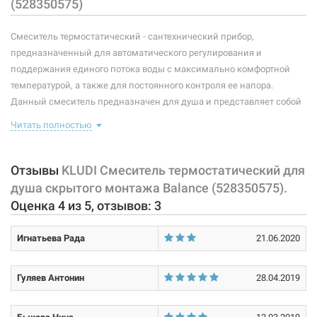
(528350575)
Назначение смесителя:
для душа
Смеситель термостатический - сантехнический прибор,
Тип смесителя (крана):
термостатический
предназначенный для автоматического регулирования и
поддержания единого потока воды с максимально комфортной
Материал корпуса смесителя (крана):
латунь
температурой, а также для постоянного контроля ее напора.
Данный смеситель предназначен для душа и представляет собой
Тип конструкции:
на 1 отверстие
корпус, имеющий 2 управляющих элемента, регулирующих
Читать полностью
температуру и напор воды.
В комплекте идет: термостатический элемент, внешняя
монтажная часть, крепление. Универсальный внутренний блок
Отзывы
KLUDI Смеситель термостатический для
DN20 Flexx Boxx 88011 в комплект не входит.
душа скрытого монтажа Balance (528350575).
Класс расхода воды BB. С ограничителем температуры воды до
Оценка
4
из
5
, отзывов:
3
38°C. С керамическим запорным вентилем.
Игнатьева Рада
21.06.2020
Характеристики и конфигурация изделия, а также комплектация
товара могут изменяться производителем без уведомления. За
внесенные производителем изменения, магазин ответственности
Гуляев Антонин
28.04.2019
не несет.