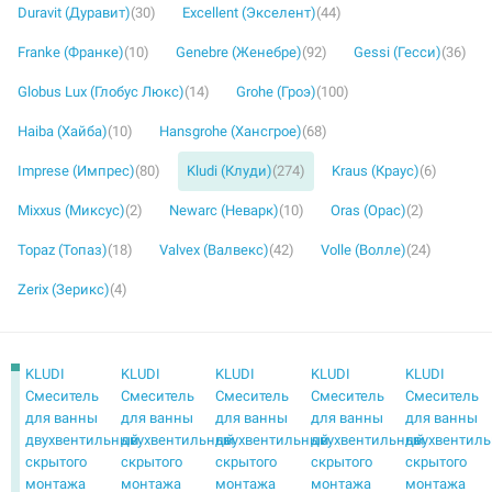
Duravit (Дуравит)
(30)
Excellent (Экселент)
(44)
Franke (Франке)
(10)
Genebre (Женебре)
(92)
Gessi (Гесси)
(36)
Globus Lux (Глобус Люкс)
(14)
Grohe (Гроэ)
(100)
Haiba (Хайба)
(10)
Hansgrohe (Хансгрое)
(68)
Imprese (Импрес)
(80)
Kludi (Клуди)
(274)
Kraus (Краус)
(6)
Mixxus (Миксус)
(2)
Newarc (Неварк)
(10)
Oras (Орас)
(2)
Topaz (Топаз)
(18)
Valvex (Валвекс)
(42)
Volle (Волле)
(24)
Zerix (Зерикс)
(4)
KLUDI
KLUDI
KLUDI
KLUDI
KLUDI
Смеситель
Смеситель
Смеситель
Смеситель
Смеситель
для ванны
для ванны
для ванны
для ванны
для ванны
двухвентильный
двухвентильный
двухвентильный
двухвентильный
двухвентил
скрытого
скрытого
скрытого
скрытого
скрытого
монтажа
монтажа
монтажа
монтажа
монтажа