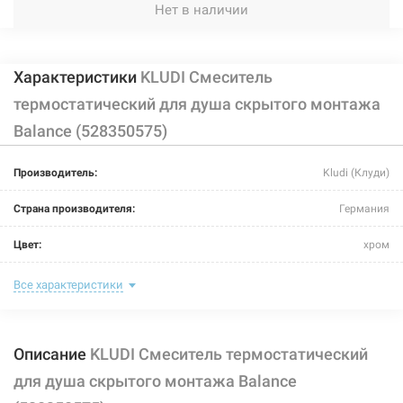
Нет в наличии
Характеристики
KLUDI Смеситель
термостатический для душа скрытого монтажа
Balance (528350575)
Производитель:
Kludi (Клуди)
Страна производителя:
Германия
Цвет:
хром
Способ монтажа:
скрытый монтаж
Все характеристики
Тип затворной части:
термостатический элемент
Описание
KLUDI Смеситель термостатический
Тип крепления:
винты
для душа скрытого монтажа Balance
Размер картриджа:
-