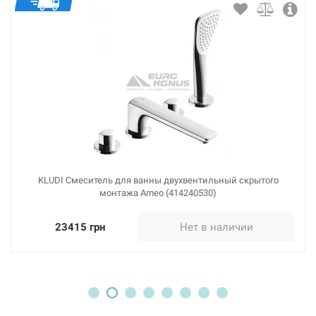
двухвентильный скрытого
KLUDI Смеситель для ванны двухв
414240530)
монтажа Ameo (4142
Нет в наличии
23415 грн
Не