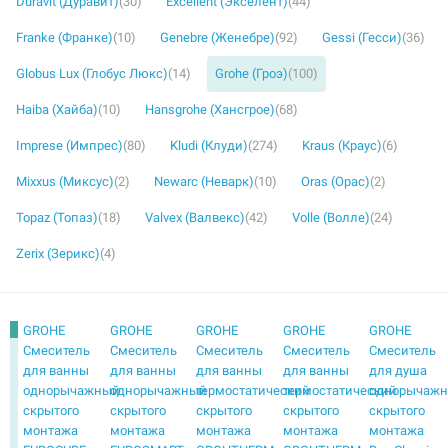
Duravit (Дуравит)
(30)
Excellent (Экселент)
(44)
Franke (Франке)
(10)
Genebre (Женебре)
(92)
Gessi (Гесси)
(36)
Globus Lux (Глобус Люкс)
(14)
Grohe (Гроэ)
(100)
Haiba (Хайба)
(10)
Hansgrohe (Хансгрое)
(68)
Imprese (Импрес)
(80)
Kludi (Клуди)
(274)
Kraus (Краус)
(6)
Mixxus (Миксус)
(2)
Newarc (Неварк)
(10)
Oras (Орас)
(2)
Topaz (Топаз)
(18)
Valvex (Валвекс)
(42)
Volle (Волле)
(24)
Zerix (Зерикс)
(4)
GROHE
GROHE
GROHE
GROHE
GROHE
Смеситель
Смеситель
Смеситель
Смеситель
Смеситель
для ванны
для ванны
для ванны
для ванны
для душа
однорычажный
однорычажный
термостатический
термостатический
однорычаж
скрытого
скрытого
скрытого
скрытого
скрытого
монтажа
монтажа
монтажа
монтажа
монтажа