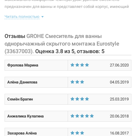
предназначен для ванны и представляет собой корпус, имеющий
Тип конструкции:
на 1 отверстие
управляющий элемент в виде рычага, позволяющего "запоминать"
Читать полностью
температуру воды, использовавшуюся перед этим. В комплекте
идет: скрытая часть смесителя, наружная панель с рычагом
управления и дивертором, крепление. Без излива.
Отзывы
GROHE Смеситель для ванны
однорычажный скрытого монтажа Eurostyle
Характеристики и конфигурация изделия, а также комплектация
(33637003).
Оценка
3.8
из
5
, отзывов:
5
товара могут изменяться производителем без уведомления. За
внесенные производителем изменения, магазин ответственности
Фролова Марина
27.06.2020
не несет.
Алёна Данилова
04.05.2019
Семён Брагин
25.03.2019
Анжелика Кулагина
20.06.2018
Захарова Алёна
16.08.2017