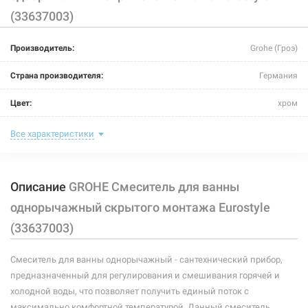
(33637003)
Производитель:
Grohe (Гроэ)
Страна производителя:
Германия
Цвет:
хром
Способ монтажа:
скрытый монтаж
Все характеристики
Тип затворной части:
керамический картридж
Описание
GROHE Смеситель для ванны
Тип крепления:
винты
однорычажный скрытого монтажа Eurostyle
Размер картриджа:
46 мм
(33637003)
Назначение смесителя:
для ванны
Смеситель для ванны однорычажный - сантехнический прибор,
Тип смесителя (крана):
однорычажный
предназначенный для регулирования и смешивания горячей и
холодной воды, что позволяет получить единый поток с
Материал корпуса смесителя (крана):
латунь
максимально комфортной температурой. Данный смеситель