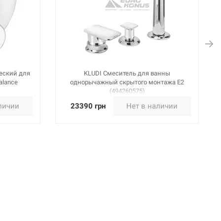
еский для
KLUDI Смеситель для ванны
alance
однорычажный скрытого монтажа E2
(494260575)
личии
23390 грн
Нет в наличии