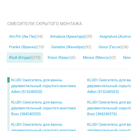
СМЕСИТЕЛИ СКРЫТОГО МОНТАЖА
Am.Pm (Ам.Пм)
(34)
Armatura (Арматура)
(20)
Asignatura (Асигн
Franke (Франке)
(10)
Genebre (Женебре)
(92)
Gessi (Гесси)
(36)
Kludi (Клуди)
(274)
Kraus (Краус)
(6)
Mixxus (Миксус)
(2)
Newa
KLUDI Смеситель для ванны
KLUDI Смеситель для в
двухвентильный скрытого монтажа
двухвентильный скрыто
Adlon (515240520)
Adlon (5152405G5)
KLUDI Смеситель для ванны
KLUDI Смеситель для в
двухвентильный скрытого монтажа
двухвентильный скрыто
Bozz (384240520)
Bozz (384240576)
KLUDI Смеситель для ванны
KLUDI Смеситель для в
двухвентильный скрытого монтажа
двухвентильный скрыто