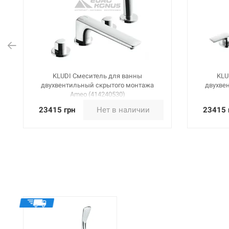
KLUDI Смеситель для ванны
KLU
двухвентильный скрытого монтажа
двухве
Ameo (414240530)
23415 грн
Нет в наличии
23415 