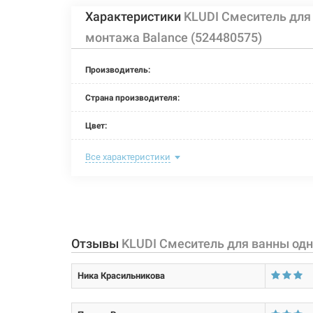
Характеристики
KLUDI Смеситель дл
монтажа Balance (524480575)
Производитель:
Страна производителя:
Цвет:
Форма излива:
Все характеристики
Тип излива:
Способ монтажа:
Тип затворной части:
Отзывы
KLUDI Смеситель для ванны од
Тип крепления:
Ника Красильникова
Размер картриджа: