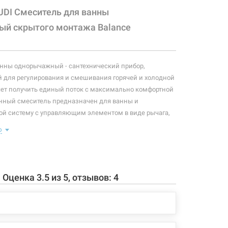
UDI Смеситель для ванны
й скрытого монтажа Balance
нны однорычажный - сантехнический прибор,
 для регулирования и смешивания горячей и холодной
яет получить единый поток с максимально комфортной
нный смеситель предназначен для ванны и
ой систему с управляющим элементом в виде рычага,
апоминать" температуру воды, использовавшуюся
ю
плекте идет: рычаг управления, лейка, душевой шланг,
авления, дивертор, скрытая часть, крепление.
тируется в 3 отверстия: дивертор, рычаг управления,
ерамическим картриджем с ограничителем горячей
.
Оценка
3.5
из
5
, отзывов:
4
да воды DB. Защита от обратного тока воды. Лейка для
я, длина душевого шланга 150 см. Вентильное
йка/излив.
 конфигурация изделия, а также комплектация товара