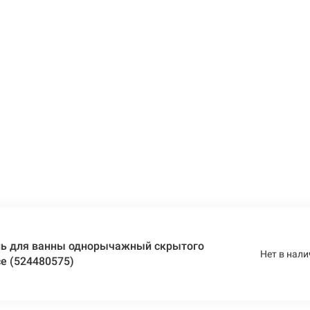
ль для ванны однорычажный скрытого
Нет в нали
e (524480575)