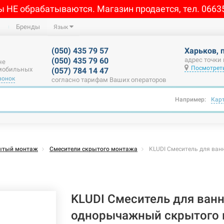
ы НЕ обрабатываются. Магазин продается, тел. 0663
Бренды
Язык
(050) 435 79 57
Харьков, 
(050) 435 79 60
адрес точки
не
Посмотреть
 мобильных
(057) 784 14 47
вонок
согласно тарифам Ваших операторов
Например:
Кар
ытый монтаж
Смесители скрытого монтажа
KLUDI Смеситель для ван
KLUDI Смеситель для ван
однорычажный скрытого