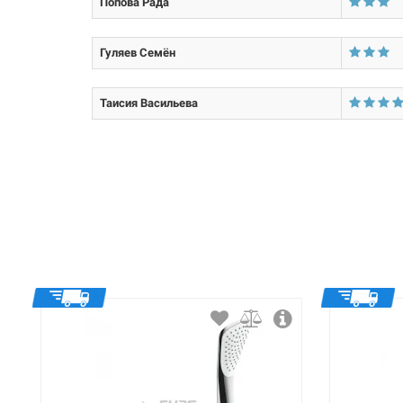
Попова Рада
Назначение смесителя:
Тип смесителя (крана):
Гуляев Семён
Материал корпуса смесителя (крана):
Таисия Васильева
Тип конструкции: