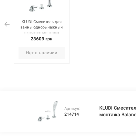
KLUDI Смеситель для
ванны однорычажный
скрытого монтажа
Balance (524480575)
23609 грн
Нет в наличии
KLUDI Смесите
Артикул:
214714
монтажа Balanc