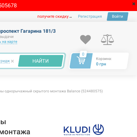
505678
получите скидку
→
Регистрация
Войти
проспект Гагарина 181/3
 выдачи
 на карте
0
Корзина:
×
НАЙТИ
тридж
0 грн
ны однорычажный скрытого монтажа Balance (524480575)
ны
 монтажа