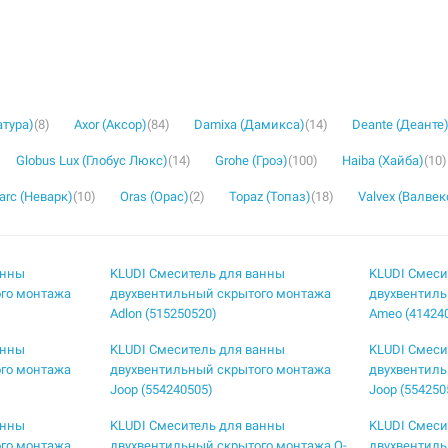
атура)
(8)
Axor (Аксор)
(84)
Damixa (Дамикса)
(14)
Deante (Деанте
Globus Lux (Глобус Люкс)
(14)
Grohe (Гроэ)
(100)
Haiba (Хайба)
(10)
rc (Неварк)
(10)
Oras (Орас)
(2)
Topaz (Топаз)
(18)
Valvex (Валвек
анны
KLUDI Смеситель для ванны
KLUDI Смеси
го монтажа
двухвентильный скрытого монтажа
двухвентиль
Adlon (515250520)
Ameo (41424
анны
KLUDI Смеситель для ванны
KLUDI Смеси
го монтажа
двухвентильный скрытого монтажа
двухвентиль
Joop (554240505)
Joop (554250
анны
KLUDI Смеситель для ванны
KLUDI Смеси
го монтажа
двухвентильный скрытого монтажа Q-
двухвентиль