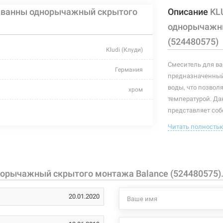
я ванны однорычажный скрытого
Описание
KL
однорычажны
(524480575)
Kludi (Клуди)
Смеситель для ва
Германия
предназначенный
воды, что позвол
хром
температурой. Да
отсутствует
представляет соб
позволяющего "з
Читать полность
отсутствует
перед этим. В ком
шланг высокого д
скрытый монтаж
Данная модель мон
лейка. Оснащен к
керамический картридж
норычажный скрытого монтажа Balance (524480575)
воды. Класс расхо
гайка
душа вытягиваетс
20.01.2020
переключение ле
-
Характеристики и