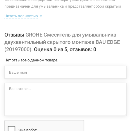
предназначен для умывальника и представляет собой скрытый
Материал корпуса смесителя (крана):
латунь
корпус с изливом, имеющий управляющие элементы в виде 2
Читать полностью
Тип конструкции:
на 3 отверстия
вентилей, позволяющих контролировать поток и температуру
воды.
В комплекте идет: излив, 2 вентиля управления, крепление,
Отзывы
GROHE Смеситель для умывальника
подводки, донный клапан.
двухвентильный скрытого монтажа BAU EDGE
(20197000).
Оценка
0
из
5
, отзывов:
0
Характеристики и конфигурация изделия, а также комплектация
товара могут изменяться производителем без уведомления. За
Нет отзывов о данном товаре.
внесенные производителем изменения, магазин ответственности
не несет.