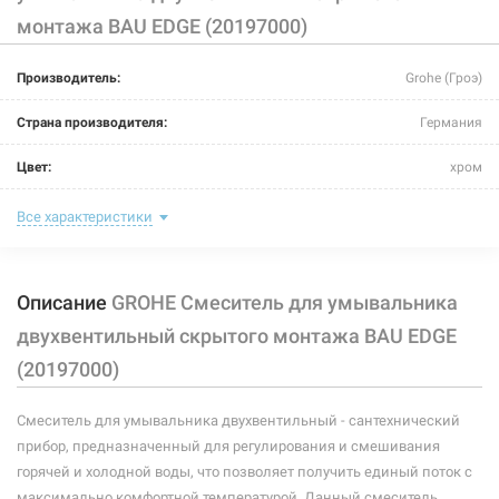
монтажа BAU EDGE (20197000)
Производитель:
Grohe (Гроэ)
Страна производителя:
Германия
Цвет:
хром
Форма излива:
короткая прямая
Все характеристики
Тип излива:
неповоротный
Описание
GROHE Смеситель для умывальника
Способ монтажа:
скрытый монтаж
двухвентильный скрытого монтажа BAU EDGE
Тип затворной части:
керамическая кран-букса
(20197000)
Тип крепления:
шпилька
Смеситель для умывальника двухвентильный - сантехнический
Назначение смесителя:
для умывальника
прибор, предназначенный для регулирования и смешивания
горячей и холодной воды, что позволяет получить единый поток с
Тип смесителя (крана):
двухвентильный
максимально комфортной температурой. Данный смеситель