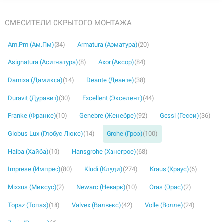
СМЕСИТЕЛИ СКРЫТОГО МОНТАЖА
Am.Pm (Ам.Пм)
(34)
Armatura (Арматура)
(20)
Asignatura (Асигнатура)
(8)
Axor (Аксор)
(84)
Damixa (Дамикса)
(14)
Deante (Деанте)
(38)
Duravit (Дуравит)
(30)
Excellent (Экселент)
(44)
Franke (Франке)
(10)
Genebre (Женебре)
(92)
Gessi (Гесси)
(36)
Globus Lux (Глобус Люкс)
(14)
Grohe (Гроэ)
(100)
Haiba (Хайба)
(10)
Hansgrohe (Хансгрое)
(68)
Imprese (Импрес)
(80)
Kludi (Клуди)
(274)
Kraus (Краус)
(6)
Mixxus (Миксус)
(2)
Newarc (Неварк)
(10)
Oras (Орас)
(2)
Topaz (Топаз)
(18)
Valvex (Валвекс)
(42)
Volle (Волле)
(24)