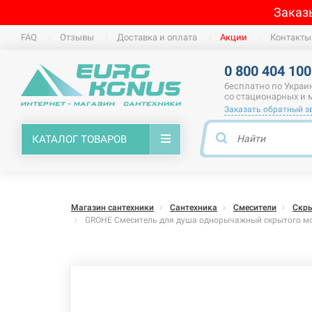
Заказ
FAQ
Отзывы
Доставка и оплата
Акции
Контакты
0 800 404 100
бесплатно по Украи
со стационарных и
Заказать обратный з
КАТАЛОГ ТОВАРОВ
Магазин сантехники
Сантехника
Смесители
Скр
GROHE Смеситель для душа однорычажный скрытого мон