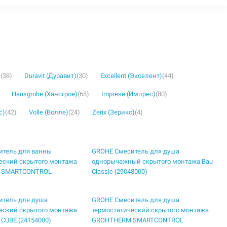
)
(38)
Duravit (Дуравит)
(30)
Excellent (Экселент)
(44)
Hansgrohe (Хансгрое)
(68)
Imprese (Импрес)
(80)
с)
(42)
Volle (Волле)
(24)
Zerix (Зерикс)
(4)
итель для ванны
GROHE Смеситель для душа
еский скрытого монтажа
однорычажный скрытого монтажа Bau
 SMARTCONTROL
Classic (29048000)
итель для душа
GROHE Смеситель для душа
еский скрытого монтажа
термостатический скрытого монтажа
CUBE (24154000)
GROHTHERM SMARTCONTROL