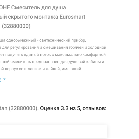
OHE Смеситель для душа
й скрытого монтажа Eurosmart
 (32880000)
ша однорычажный - сантехнический прибор,
 для регулирования и смешивания горячей и холодной
яет получить единый поток с максимально комфортной
анный смеситель предназначен для душевой кабины и
ой корпус со шлангом и лейкой, имеющий
ент в виде рычага, позволяющего "запоминать"
ю
, использовавшуюся перед этим. В комплекте идет:
есителя, наружная панель с рычагом управления,
an (32880000).
Оценка
3.3
из
5
, отзывов:
 конфигурация изделия, а также комплектация товара
 производителем без уведомления. За внесенные
зменения, магазин ответственности не несет.