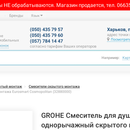
ы НЕ обрабатываются. Магазин продается, тел. 0663
Бренды
Язык
(050) 435 79 57
Харьков, 
(050) 435 79 60
адрес точки
не
Посмотреть
 мобильных
(057) 784 14 47
вонок
согласно тарифам Ваших операторов
Например:
Кар
ытый монтаж
Смесители скрытого монтажа
тажа Eurosmart Cosmopolitan (32880000)
GROHE Смеситель для ду
однорычажный скрытого