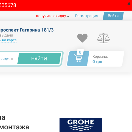
505678
получите скидку
→
Регистрация
Войти
проспект Гагарина 181/3
 выдачи
 на карте
0
Корзина:
×
НАЙТИ
тридж
0 грн
ша
 монтажа