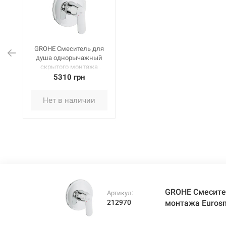
GROHE Смеситель для
душа однорычажный
скрытого монтажа
Eurosmart Cosmopolitan
5310 грн
(32880000)
Нет в наличии
GROHE Смесите
Артикул:
212970
монтажа Eurosm