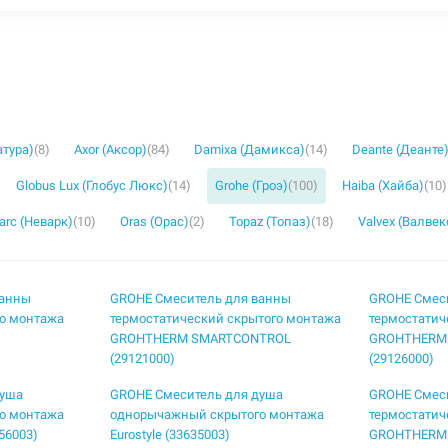
атура)
(8)
Axor (Аксор)
(84)
Damixa (Дамикса)
(14)
Deante (Деанте
Globus Lux (Глобус Люкс)
(14)
Grohe (Гроэ)
(100)
Haiba (Хайба)
(10)
rc (Неварк)
(10)
Oras (Орас)
(2)
Topaz (Топаз)
(18)
Valvex (Валвек
ванны
GROHE Смеситель для ванны
GROHE Смес
о монтажа
термостатический скрытого монтажа
термостатич
GROHTHERM SMARTCONTROL
GROHTHERM
(29121000)
(29126000)
душа
GROHE Смеситель для душа
GROHE Смес
о монтажа
однорычажный скрытого монтажа
термостатич
56003)
Eurostyle (33635003)
GROHTHERM 