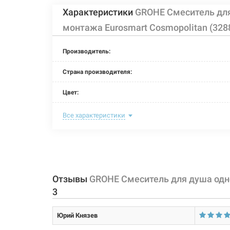
Характеристики
GROHE Смеситель дл
монтажа Eurosmart Cosmopolitan (328
Производитель:
Страна производителя:
Цвет:
Способ монтажа:
Все характеристики
Тип затворной части:
Тип крепления:
Размер картриджа:
Отзывы
GROHE Смеситель для душа одн
3
Назначение смесителя:
Юрий Князев
Тип смесителя (крана):