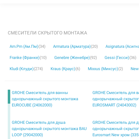
СМЕСИТЕЛИ СКРЫТОГО МОНТАЖА
Am.Pm (Ам.Пм)
(34)
Armatura (Арматура)
(20)
Asignatura (Асигн
Franke (Франке)
(10)
Genebre (Женебре)
(92)
Gessi (Гесси)
(36)
Kludi (Клуди)
(274)
Kraus (Краус)
(6)
Mixxus (Миксус)
(2)
Newa
GROHE Смеситель для ванны
GROHE Смеситель для 
однорычажный скрытого монтажа
однорычажный скрытог
EUROCUBE (24062000)
EUROSMART (24043002)
GROHE Смеситель для душа
GROHE Смеситель для 
однорычажный скрытого монтажа BAU
однорычажный скрытог
LOOP (29042000)
Eurosmart New хром (335