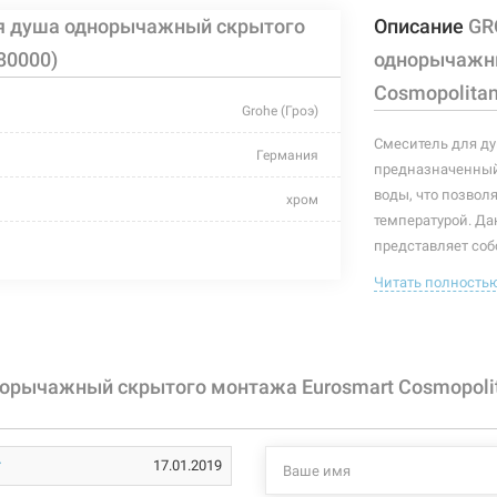
я душа однорычажный скрытого
Описание
GR
80000)
однорычажны
Cosmopolitan
Grohe (Гроэ)
Смеситель для ду
Германия
предназначенный
воды, что позвол
хром
температурой. Д
скрытый монтаж
представляет соб
управляющий элем
Читать полность
керамический картридж
температуру воды
скрытая часть см
винты
крепление.
Ф 46
орычажный скрытого монтажа Eurosmart Cosmopolit
Характеристики и
могут изменяться
для душа
производителем и
17.01.2019
однорычажный