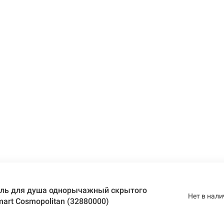
ль для душа однорычажный скрытого
Нет в нали
art Cosmopolitan (32880000)