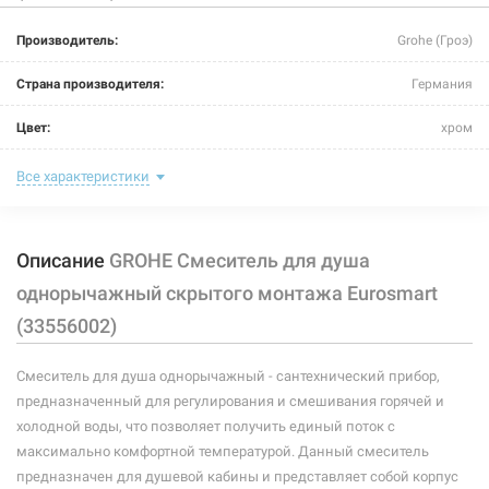
Производитель:
Grohe (Гроэ)
Страна производителя:
Германия
Цвет:
хром
Способ монтажа:
скрытый монтаж
Все характеристики
Тип затворной части:
керамический картридж
Описание
GROHE Смеситель для душа
Тип крепления:
винты
однорычажный скрытого монтажа Eurosmart
Размер картриджа:
Ф 46
(33556002)
Назначение смесителя:
для душа
Смеситель для душа однорычажный - сантехнический прибор,
Тип смесителя (крана):
однорычажный
предназначенный для регулирования и смешивания горячей и
холодной воды, что позволяет получить единый поток с
Материал корпуса смесителя (крана):
латунь
максимально комфортной температурой. Данный смеситель
предназначен для душевой кабины и представляет собой корпус
Тип конструкции:
на 1 отверстие