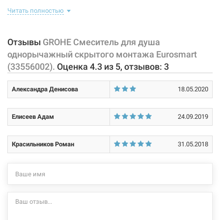
со шлангом и лейкой, имеющий управляющий элемент в виде
Читать полностью
рычага, позволяющего "запоминать" температуру воды,
использовавшуюся перед этим. В комплекте идет: скрытая часть
смесителя, наружная панель с рычагом управления, крепление.
Отзывы
GROHE Смеситель для душа
однорычажный скрытого монтажа Eurosmart
Характеристики и конфигурация изделия, а также комплектация
(33556002).
Оценка
4.3
из
5
, отзывов:
3
товара могут изменяться производителем без уведомления. За
внесенные производителем изменения, магазин ответственности
Александра Денисова
18.05.2020
не несет.
Елисеев Адам
24.09.2019
Красильников Роман
31.05.2018