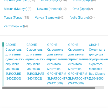
Imprese (Импрес)
(80)
Kludi (Клуди)
(274)
Kraus (Краус)
(6)
Mixxus (Миксус)
(2)
Newarc (Неварк)
(10)
Oras (Орас)
(2)
Topaz (Топаз)
(18)
Valvex (Валвекс)
(42)
Volle (Волле)
(24)
Zerix (Зерикс)
(4)
GROHE
GROHE
GROHE
GROHE
GROHE
Смеситель
Смеситель
Смеситель
Смеситель
Смеситель
для ванны
для ванны
для ванны
для ванны
для душа
однорычажный
однорычажный
термостатический
термостатический
однорычаж
скрытого
скрытого
скрытого
скрытого
скрытого
монтажа
монтажа
монтажа
монтажа
монтажа
EUROCUBE
EUROSMART
GROHTHERM
GROHTHERM
Bau Classic
(24062000)
(24043002)
SMARTCONTROL
SMARTCONTROL
(29048000)
(29121000)
(29126000)
GROHE
GROHE
GROHE
GROHE
GROHE
Смеситель
Смеситель
Смеситель
Смеситель
Смеситель
для душа
для душа
для душа
для душа
для душа
однорычажный
однорычажный
однорычажный
термостатический
термостатич