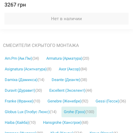
3267 грн
Нет в наличии
СМЕСИТЕЛИ СКРЫТОГО МОНТАЖА
Am.Pm (Ам.Пм)
(34)
Armatura (Арматура)
(20)
Asignatura (Асигнатура)
(8)
Axor (Аксор)
(84)
Damixa (Дамикса)
(14)
Deante (Деанте)
(38)
Duravit (Дуравит)
(30)
Excellent (Экселент)
(44)
Franke (Франке)
(10)
Genebre (Женебре)
(92)
Gessi (Гесси)
(36)
Globus Lux (Глобус Люкс)
(14)
Grohe (Гроэ)
(100)
Haiba (Хайба)
(10)
Hansgrohe (Хансгрое)
(68)