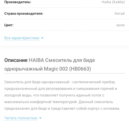
Производитель:
Haiba (Хайба)
Страна производителя:
Китай
Цвет:
хром
Назначение смесителя:
биде
Все характеристики
Тип крепления:
шпилька
Описание
HAIBA Смеситель для биде
Размер картриджа:
Ф 40
однорычажный Magic 002 (HB0663)
Тип смесителя (крана):
однорычажный
Смеситель для биде однорычажный - сантехнический прибор,
Материал корпуса смесителя (крана):
латунь
предназначенный для регулирования и смешивания горячей и
Форма излива:
короткая прямая
холодной воды, что позволяет получить единый поток с
максимально комфортной температурой. Данный смеситель
Тип излива:
неповоротный
предназначен для биде и представляет собой корпус с изливом,
имеющий управляющий элемент в виде рычага, позволяющего
Способ монтажа:
вертикальный на биде
Читать полностью
"запоминать" температуру воды, использовавшуюся перед этим. В
комплекте идет: смеситель, подводки, крепление.
Тип затворной части:
керамический картридж