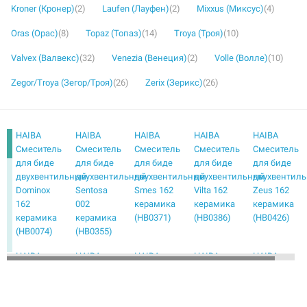
Kroner (Кронер)
(2)
Laufen (Лауфен)
(2)
Mixxus (Миксус)
(4)
Oras (Орас)
(8)
Topaz (Топаз)
(14)
Troya (Троя)
(10)
Valvex (Валвекс)
(32)
Venezia (Венеция)
(2)
Volle (Волле)
(10)
Zegor/Troya (Зегор/Троя)
(26)
Zerix (Зерикс)
(26)
HAIBA
HAIBA
HAIBA
HAIBA
HAIBA
Смеситель
Смеситель
Смеситель
Смеситель
Смеситель
для биде
для биде
для биде
для биде
для биде
двухвентильный
двухвентильный
двухвентильный
двухвентильный
двухвентил
Dominox
Sentosa
Smes 162
Vilta 162
Zeus 162
162
002
керамика
керамика
керамика
керамика
керамика
(HB0371)
(HB0386)
(HB0426)
(HB0074)
(HB0355)
HAIBA
HAIBA
HAIBA
HAIBA
HAIBA
Смеситель
Смеситель
Смеситель
Смеситель
Смеситель
для биде
для биде
для биде
для биде
для биде
однорычажный
однорычажный
однорычажный
однорычажный
однорычаж