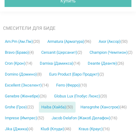
Купить
СМЕСИТЕЛИ ДЛЯ БИДЕ
Am.Pm (Ам.Пм)
(20)
Armatura (Арматура)
(96)
Axor (Аксор)
(50)
Bravo (Браво)
(4)
Cersanit (Церсанит)
(2)
Champion (Чемпион)
(2)
Cron (Крон)
(14)
Damixa (Дамикса)
(14)
Deante (Деанте)
(26)
Domino (Домино)
(8)
Euro Product (Евро Продукт)
(2)
Excellent (Экселент)
(14)
Ferro (Ферро)
(10)
Genebre (Женебре)
(26)
Globus Lux (Глобус Люкс)
(20)
Grohe (Гроэ)
(22)
Haiba (Хайба)
(50)
Hansgrohe (Хансгрое)
(46)
Imprese (Импрес)
(52)
Jacob Delafon (Жакоб Делафон)
(16)
Jika (Джика)
(4)
Kludi (Клуди)
(46)
Kraus (Краус)
(16)