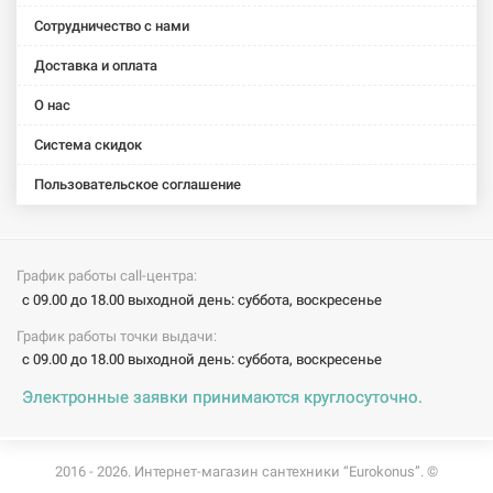
однорычажный
однорычажный
однорычажный
однорычажный
однорычаж
Сотрудничество с нами
Agat 002
Disk 002
Gudini 002
Luxor 002
Focus R.S.
(HB0003)
(HB0051)
(HB0146)
(HB0750)
color 002
Доставка и оплата
(HB0762)
О нас
Система скидок
Пользовательское соглашение
График работы call-центра:
с 09.00 до 18.00 выходной день: суббота, воскресенье
График работы точки выдачи:
с 09.00 до 18.00 выходной день: суббота, воскресенье
Электронные заявки принимаются круглосуточно.
2016 - 2026. Интернет-магазин сантехники “Eurokonus”. ©