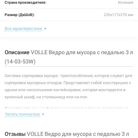
Страна производителя:
Испания
Размер (ДxШxВ):
230х177x270 мм
Объем:
3 л
Все характеристики
Материал:
металл/пластик
Описание
VOLLE Ведро для мусора с педалью 3 л
Тип монтажа:
напольный
(14-03-53W)
Количество секций:
1
Система сортировки мусора - приспособление, которое служит для
сортировки мусорных отходов. Представляет собой конструкцию с
одним или несколькими контейнерами, которая монтируется в
кухонный шкаф, на столешницу или на пол.
Характеристики и конфигурация изделия, а также комплектация
Читать полностью
товара могут изменяться производителем без уведомления. За
внесенные производителем изменения, магазин ответственности
не несет.
Отзывы
VOLLE Ведро для мусора с педалью 3 л