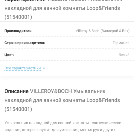
накладной для ванной комнаты Loop&Friends
(51540001)
Производитель:
Villeroy & Boch (Виллерой & Бох)
Страна производителя:
Германия
Цвет:
белый
Тип монтажа:
накладной
Все характеристики
Глубина чаши:
85 мм
Описание
VILLEROY&BOCH Умывальник
Размер (ДxШxВ):
585x380x110 мм
накладной для ванной комнаты Loop&Friends
Форма:
прямоугольная
(51540001)
Материал:
санфарфор
Умывальник накладной для ванной комнаты - сантехническое
изделие, которое служит для умывания, мытья рук и других