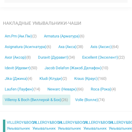
НАКЛАДНЫЕ УМЫВАЛЬНИКИ-ЧАШИ
Am.Pm (Ам.Пм)
(2)
Armatura (Арматура)
(6)
Asignatura (Асигнатура)
(6)
Axa (Акса)
(38)
Axis (Аксис)
(64)
Axor (Аксор)
(8)
Duravit (Дуравит)
(34)
Excellent (Экселент)
(22)
Idevit (Идевит)
(50)
Jacob Delafon (Жакоб Делафон)
(10)
Jika (Джика)
(4)
Kludi (Клуди)
(2)
Kraus (Краус)
(160)
Laufen (Лауфен)
(14)
Newarc (Неварк)
(66)
Roca (Рока)
(4)
Villeroy & Boch (Виллерой & Бох)
(26)
Volle (Волле)
(74)
VILLEROY&BOCH
VILLEROY&BOCH
VILLEROY&BOCH
VILLEROY&BOCH
VILLEROY&B
Умывальник
Умывальник
Умывальник
Умывальник
Умывальни