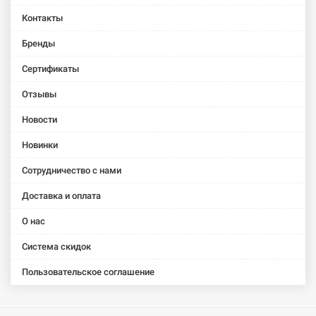
Omnia
Omnia
Venticello
Контакты
Architectura
Architectura
(41135501)
(41266001)
(41276001)
Бренды
Сертификаты
Отзывы
Новости
Новинки
Сотрудничество с нами
Доставка и оплата
О нас
Система скидок
Пользовательское соглашение