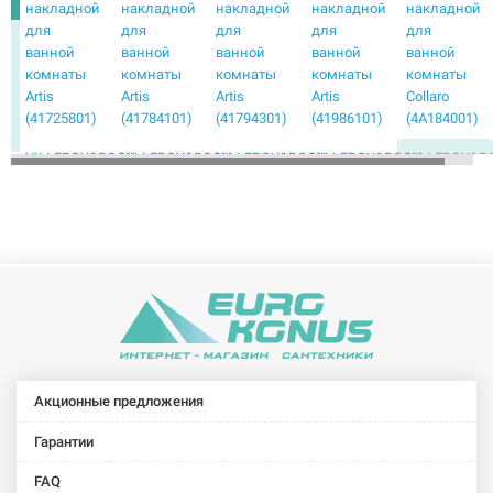
накладной
накладной
накладной
накладной
накладной
для
для
для
для
для
ванной
ванной
ванной
ванной
ванной
комнаты
комнаты
комнаты
комнаты
комнаты
Artis
Artis
Artis
Artis
Collaro
(41725801)
(41784101)
(41794301)
(41986101)
(4A184001)
VILLEROY&BOCH
VILLEROY&BOCH
VILLEROY&BOCH
VILLEROY&BOCH
VILLEROY&B
Умывальник
Умывальник
Умывальник
Умывальник
Умывальни
накладной
накладной
накладной
накладной
накладной
для
для
для
для
для
ванной
ванной
ванной
ванной
ванной
комнаты
комнаты
комнаты
комнаты
комнаты
Collaro
Collaro
Collaro
Loop &
Loop&Friends
(4A1840R1)
(4A205601)
(4A213801)
Friend
(51540001)
(4A460001)
VILLEROY&BOCH
VILLEROY&BOCH
VILLEROY&BOCH
Умывальник
Умывальник
Умывальник
Акционные предложения
накладной
накладной
накладной
для
для
для
Гарантии
ванной
ванной
ванной
FAQ
комнаты
комнаты
комнаты