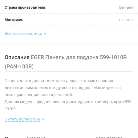
Страна производителя:
Венгрия
Материал:
пластик
Тип:
панель для поддона
Все характеристики
Описание
EGER Панель для поддона 599-1010R
(PAN-100R)
Панель для поддона - комплектующая, которая является
декоративным элементом душевого поддона. Монтируется с
помощью специальных креплений.
Данная модель предназначена для поддона на четверть круга 599-
1010R.
Комплектация: панель.
Читать полностью
Характеристики и конфигурация изделия, а также комплектация
товара могут изменяться производителем без уведомления. За