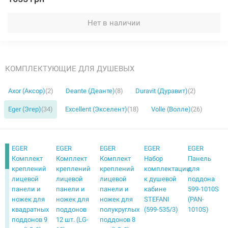
Нет в наличии
КОМПЛЕКТУЮЩИЕ ДЛЯ ДУШЕВЫХ
Axor (Аксор)
(2)
Deante (Деанте)
(8)
Duravit (Дуравит)
(2)
Eger (Эгер)
(34)
Excellent (Экселент)
(18)
Volle (Волле)
(26)
EGER
EGER
EGER
EGER
EGER
Комплект
Комплект
Комплект
Набор
Панель
креплений
креплений
креплений
комплектации
для
лицевой
лицевой
лицевой
к душевой
поддона
панели и
панели и
панели и
кабине
599-1010S
ножек для
ножек для
ножек для
STEFANI
(PAN-
квадратных
поддонов
полукруглых
(599-535/3)
1010S)
поддонов 9
12 шт. (LG-
поддонов 8