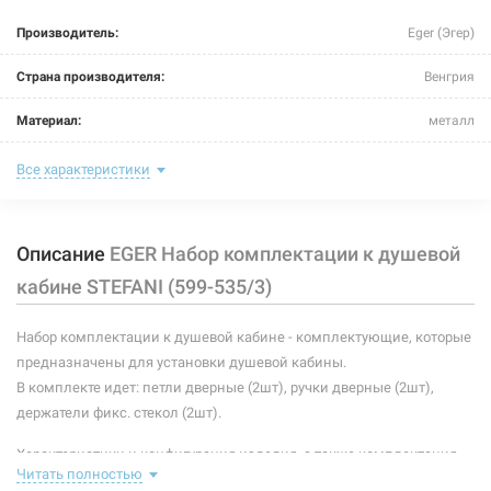
Производитель:
Eger (Эгер)
Страна производителя:
Венгрия
Материал:
металл
Тип:
набор комплектации к душевой кабине
Все характеристики
Описание
EGER Набор комплектации к душевой
кабине STEFANI (599-535/3)
Набор комплектации к душевой кабине - комплектующие, которые
предназначены для установки душевой кабины.
В комплекте идет: петли дверные (2шт), ручки дверные (2шт),
держатели фикс. стекол (2шт).
Характеристики и конфигурация изделия, а также комплектация
Читать полностью
товара могут изменяться производителем без уведомления. За