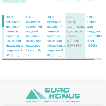
EGER
EGER
EGER
EGER
EGER
Комплект
Комплект
Комплект
Набор
Панель
креплений
креплений
креплений
комплектации
для
лицевой
лицевой
лицевой
к душевой
поддона
панели и
панели и
панели и
кабине
599-1010S
ножек для
ножек для
ножек для
STEFANI
(PAN-
квадратных
поддонов
полукруглых
(599-535/3)
1010S)
поддонов 9
12 шт. (LG-
поддонов 8
шт. (LG-9)
12)
шт. (LG-8)
EGER
EGER
EGER
EGER
EGER
Панель
Панель
Панель
Панель
Панель
для
для
для
для
для
поддона
поддона
поддона
поддона
поддона
599-1070S
599-1280S
599-8080R
599-8080S
599-9090R
(PAN-
(PAN-
(PAN-800R)
(PAN-
(PAN-900R)
1070S)
1280S)
8080S)
EGER
EGER
EGER
EGER
EGER
Панель
Панель
Панель
Расширительный
Расширител