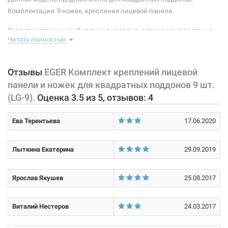
Комплектация: 9 ножек, крепления лицевой панели.
Характеристики и конфигурация изделия, а также комплектация
Читать полностью
товара могут изменяться производителем без уведомления. За
внесенные производителем изменения, магазин ответственности
не несет.
Отзывы
EGER Комплект креплений лицевой
панели и ножек для квадратных поддонов 9 шт.
(LG-9).
Оценка
3.5
из
5
, отзывов:
4
Ева Терентьева
17.06.2020
Лыткина Екатерина
29.09.2019
Ярослав Якушев
25.08.2017
Виталий Нестеров
24.03.2017