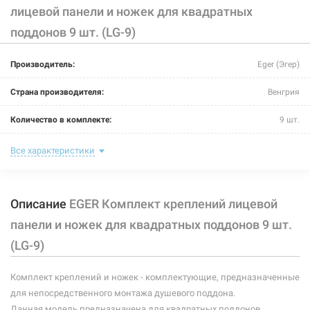
лицевой панели и ножек для квадратных
поддонов 9 шт. (LG-9)
Производитель:
Eger (Эгер)
Страна производителя:
Венгрия
Количество в комплекте:
9 шт.
Материал:
пластик
Все характеристики
Тип:
крепление
Описание
EGER Комплект креплений лицевой
панели и ножек для квадратных поддонов 9 шт.
(LG-9)
Комплект креплений и ножек - комплектующие, предназначенные
для непосредственного монтажа душевого поддона.
Данная модель предназначена для квадратных поддонов.