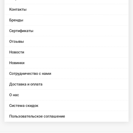
Black)
Контакты
EGER
EGER
Бренды
Панель
Панель
для
для
Сертификаты
поддона
поддона
599-1010R
599-9090S
Отзывы
(PAN-100R)
(PAN-
9090S-1)
Новости
Новинки
Сотрудничество с нами
Доставка и оплата
О нас
Система скидок
Пользовательское соглашение