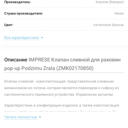
Производитель:
Imprese (Импрес)
Страна производителя:
Чехия
Цвет:
патиновая бронза
Материал:
металл
Все характеристики
Размер:
1 1/4"
Описание
IMPRESE Клапан сливной для раковин
Тип затворной части:
нажатие
pop-up Podzimu Zrala (ZMK02170850)
Форма:
круглая
Клапан сливной - комплектующая, представленная сливным
Тип конструкции:
с переливом
механизмом из латуни, которая является переходом к сифону из
сантехнического приемного устройства. Управление рычагом.
Характеристики и конфигурация изделия, а также комплектация
товара могут изменяться производителем без уведомления. За
Читать полностью
внесенные производителем изменения, магазин ответственности
не несет.