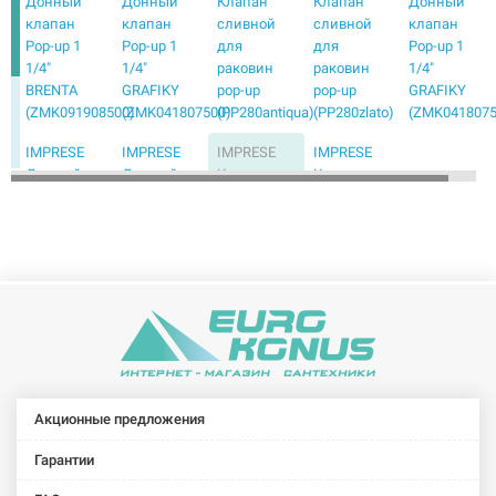
Донный
Донный
Клапан
Клапан
Донный
клапан
клапан
сливной
сливной
клапан
Pop-up 1
Pop-up 1
для
для
Pop-up 1
1/4"
1/4"
раковин
раковин
1/4"
BRENTA
GRAFIKY
pop-up
pop-up
GRAFIKY
(ZMK091908500)
(ZMK041807500)
(PP280antiqua)
(PP280zlato)
(ZMK0418075
IMPRESE
IMPRESE
IMPRESE
IMPRESE
Донный
Донный
Клапан
Клапан
клапан
клапан
сливной
сливной
Pop-up 1
Pop-up 1
для
для
1/4"
1/4"
раковин
раковин
HYDRANT
PODZIMA
pop-up
pop-up
(ZMK031806500)
ZRALA
Podzimu
(PP280stribro)
(ZMK02170851)
Zrala
(ZMK02170850)
Акционные предложения
Гарантии