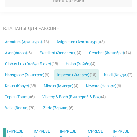
Нет в наличии
КЛАПАНЫ ДЛЯ РАКОВИН
Armatura (Арматура)
(18)
Asignatura (Асигнатура)
(8)
Axor (Аксор)
(6)
Excellent (Экселент)
(4)
Genebre (Женебре)
(14)
Globus Lux (Глобус Люкс)
(18)
Haiba (Хайба)
(4)
Hansgrohe (Хансгрое)
(6)
Imprese (Импрес)
(18)
Kludi (Клуди)
(2)
Kraus (Краус)
(38)
Mixxus (Миксус)
(4)
Newarc (Неварк)
(6)
Topaz (Топаз)
(6)
Villeroy & Boch (Виллерой & Бох)
(4)
Volle (Волле)
(20)
Zerix (Зерикс)
(6)
IMPRESE
IMPRESE
IMPRESE
IMPRESE
IMPRESE