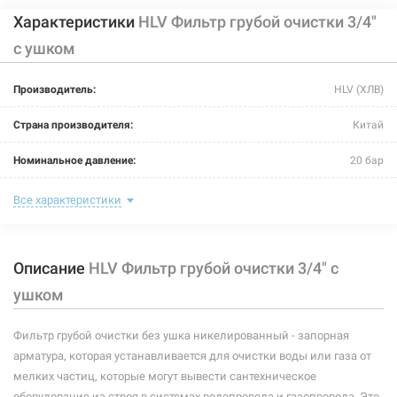
Характеристики
HLV Фильтр грубой очистки 3/4"
с ушком
201725
Артикул:
Производитель:
HLV (ХЛВ)
HLV Фильтр грубой очистки 1 1/2" без ушка
Страна производителя:
Китай
Нет в наличии
Номинальное давление:
20 бар
637 грн
Максимальная температура:
+95°C
Все характеристики
Нет в наличии
Рабочая среда:
жидкая неагрессивная, газообразная неагрессивная
Описание
HLV Фильтр грубой очистки 3/4" с
Материал корпуса:
латунь CW617N
ушком
Материал уплотнителей:
эластомер EPDM
Фильтр грубой очистки без ушка никелированный - запорная
Материал крышки фильтра:
латунь CW617N
арматура, которая устанавливается для очистки воды или газа от
201729
Артикул:
Материал сетки:
нержавеющая сталь AISI 316
мелких частиц, которые могут вывести сантехническое
HLV Фильтр грубой очистки 2" без ушка
оборудование из строя в системах водопровода и газопровода. Это