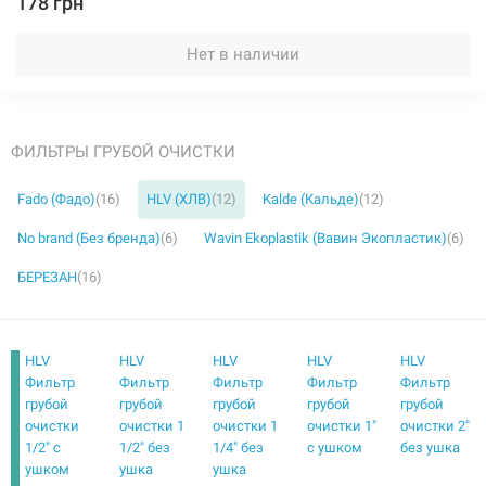
178 грн
Нет в наличии
ФИЛЬТРЫ ГРУБОЙ ОЧИСТКИ
Fado (Фадо)
(16)
HLV (ХЛВ)
(12)
Kalde (Кальде)
(12)
No brand (Без бренда)
(6)
Wavin Ekoplastik (Вавин Экопластик)
(6)
БЕРЕЗАН
(16)
HLV
HLV
HLV
HLV
HLV
Фильтр
Фильтр
Фильтр
Фильтр
Фильтр
грубой
грубой
грубой
грубой
грубой
очистки
очистки 1
очистки 1
очистки 1"
очистки 2"
1/2" с
1/2" без
1/4" без
с ушком
без ушка
ушком
ушка
ушка