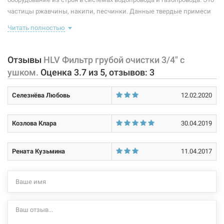
Размер:
3/4"В х 3/4"В
частицы ржавчины, накипи, песчинки. Данные твердые примеси
Нет в наличии
образуются как во время эксплуатации, так и попадают в
Тип подсоединения:
резьба/резьба
Читать полностью
оборудование извне, а загрязнение каналов является одной из
1059 грн
самых главных причин поломки сантехнических приборов.
Вид подсоединения:
внутренняя/внутренняя
Отзывы
HLV Фильтр грубой очистки 3/4" с
Нет в наличии
Характеристики и конфигурация изделия, а также комплектация
Покрытие корпуса:
никелированное
ушком.
Оценка
3.7
из
5
, отзывов:
3
товара могут изменяться производителем без уведомления. За
Размер ячеек сетки:
500 мкм
внесенные производителем изменения, магазин ответственности
Селезнёва Любовь
12.02.2020
не несет.
Козлова Клара
30.04.2019
Рената Кузьмина
11.04.2017