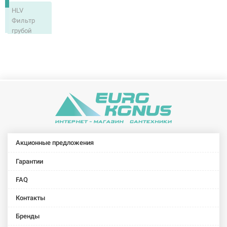
HLV
Фильтр
грубой
очистки
3/4" с
ушком
Акционные предложения
Гарантии
FAQ
Контакты
Бренды