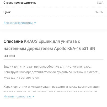
Страна производителя:
США
Цвет:
BN/SN
Материал:
латунь/керамика
Все характеристики
Размер:
498 мм/105 мм/115 мм
Описание
KRAUS Ершик для унитаза с
настенным держателем Apollo KEA-16531 BN
сатин
Ершик для унитаза - приспособление для чистки унитазов.
Конструктивно представляет собой рукоять со щеткой и емкость,
куда щетка вставляется.
Характеристики и конфигурация изделия, а также комплектация
товара могут изменяться производителем без уведомления. За
Читать полностью
внесенные производителем изменения, магазин ответственности
не несет.