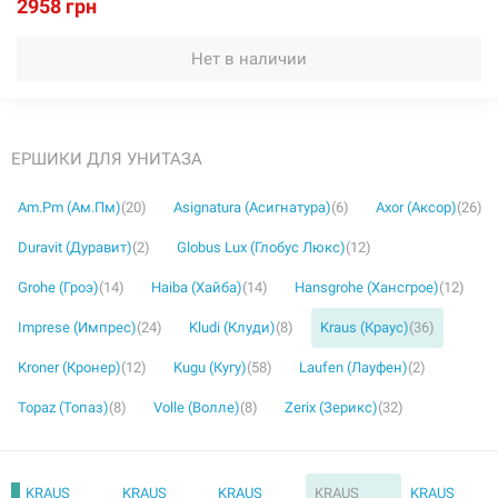
2958 грн
Нет в наличии
ЕРШИКИ ДЛЯ УНИТАЗА
Am.Pm (Ам.Пм)
(20)
Asignatura (Асигнатура)
(6)
Axor (Аксор)
(26)
Duravit (Дуравит)
(2)
Globus Lux (Глобус Люкс)
(12)
Grohe (Гроэ)
(14)
Haiba (Хайба)
(14)
Hansgrohe (Хансгрое)
(12)
Imprese (Импрес)
(24)
Kludi (Клуди)
(8)
Kraus (Краус)
(36)
Kroner (Кронер)
(12)
Kugu (Кугу)
(58)
Laufen (Лауфен)
(2)
Topaz (Топаз)
(8)
Volle (Волле)
(8)
Zerix (Зерикс)
(32)
KRAUS
KRAUS
KRAUS
KRAUS
KRAUS