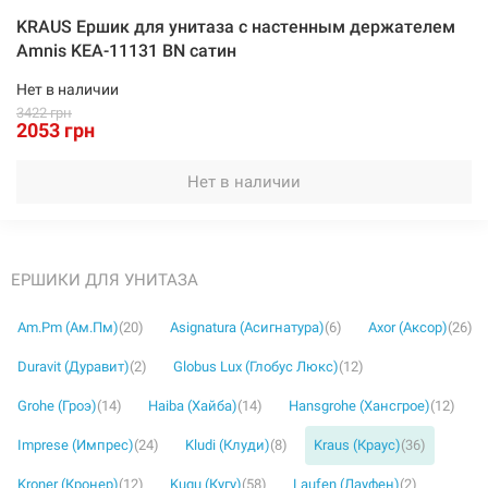
KRAUS Ершик для унитаза с настенным держателем
Amnis KEA-11131 BN сатин
Нет в наличии
3422 грн
2053 грн
Нет в наличии
ЕРШИКИ ДЛЯ УНИТАЗА
Am.Pm (Ам.Пм)
(20)
Asignatura (Асигнатура)
(6)
Axor (Аксор)
(26)
Duravit (Дуравит)
(2)
Globus Lux (Глобус Люкс)
(12)
Grohe (Гроэ)
(14)
Haiba (Хайба)
(14)
Hansgrohe (Хансгрое)
(12)
Imprese (Импрес)
(24)
Kludi (Клуди)
(8)
Kraus (Краус)
(36)
Kroner (Кронер)
(12)
Kugu (Кугу)
(58)
Laufen (Лауфен)
(2)