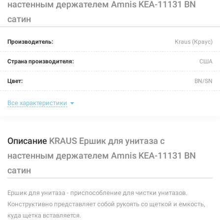
настенным держателем Amnis KEA-11131 BN
сатин
Производитель:
Kraus (Краус)
Страна производителя:
США
Цвет:
BN/SN
Материал:
латунь/керамика
Все характеристики
Размер:
387 мм/146 мм/96 мм
Описание
KRAUS Ершик для унитаза с
настенным держателем Amnis KEA-11131 BN
сатин
Ершик для унитаза - приспособление для чистки унитазов.
Конструктивно представляет собой рукоять со щеткой и емкость,
куда щетка вставляется.