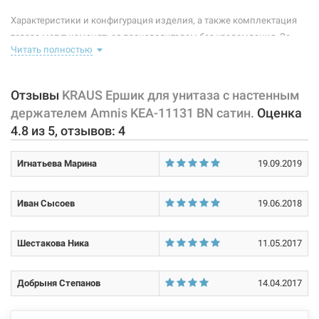
Характеристики и конфигурация изделия, а также комплектация
товара могут изменяться производителем без уведомления. За
Читать полностью
внесенные производителем изменения, магазин ответственности
не несет.
Отзывы
KRAUS Ершик для унитаза с настенным
держателем Amnis KEA-11131 BN сатин.
Оценка
4.8
из
5
, отзывов:
4
Игнатьева Марина
19.09.2019
Иван Сысоев
19.06.2018
Шестакова Ника
11.05.2017
Добрыня Степанов
14.04.2017