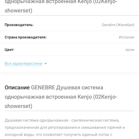
однорычажная встроенная Kenjo (02Kenjo-
showerset)
Производитель:
Genebre (Женебре)
Страна производителя:
Испания
Цвет:
хром
Назначение смесителя:
для ванной комнаты
Все характеристики
Способ монтажа:
встраиваемый
Описание
GENEBRE Душевая система
Тип затворной части:
керамический картридж
однорычажная встроенная Kenjo (02Kenjo-
Размер картриджа:
35 мм
showerset)
Тип:
однорычажный
Душевая система однорычажная - сантехническая система,
Материал корпуса:
латунь
предназначенная для регулирования и смешивания горячей и
холодной воды, что позволяет получить единый поток с