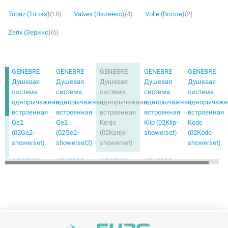
Topaz (Топаз)
(18)
Valvex (Валвекс)
(4)
Volle (Волле)
(2)
Zerix (Зерикс)
(6)
GENEBRE
GENEBRE
GENEBRE
GENEBRE
GENEBRE
Душевая
Душевая
Душевая
Душевая
Душевая
система
система
система
система
система
однорычажная
однорычажная
однорычажная
однорычажная
однорычажн
встроенная
встроенная
встроенная
встроенная
встроенная
Ge2
Ge2
Kenjo
Klip (02Klip-
Kode
(02Ge2-
(02Ge2-
(02Kenjo-
showerset)
(02Kode-
showerset)
showerset2)
showerset)
showerset)
GENEBRE
GENEBRE
GENEBRE
GENEBRE
Душевая
Душевая
Душевая
Душевая
система
система
система
система
однорычажная
однорычажная
термостатическая
термостатическая
встроенная
встроенная
встроенная
встроенная
Oslo
Tau
Termo
Termo
(02Oslo-
(03TAU1-
(termo1643)
(termo3way1643)