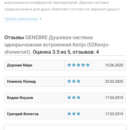
максимально комфортной температурой. Данная система
предназначена для душа. Комплект состоит из: верхнего душа с
кронштейном (R63112 26+B63113 26), лейки с держателем для
Читать полностью
душа, оснащенным подключением шланга (1649 04+DXK1 45),
шланга (100140 30), смесителя (63116 26 45 66), состоящего из
внешней декоративной панели с рычагом управления, а также
Отзывы
GENEBRE Душевая система
встроенного механизма. Размер верхнего душа 22 см. Длина
однорычажная встроенная Kenjo (02Kenjo-
шланга 170 см. Длина кронштейна 35,5 см. Диаметр ручной лейки
showerset).
Оценка
3.5
из
5
, отзывов:
4
10,2 см.
Доронин Марк
15.06.2020
Характеристики и конфигурация изделия, а также комплектация
товара могут изменяться производителем без уведомления. За
внесенные производителем изменения, магазин ответственности
Новиков Леонид
23.03.2020
не несет.
Вадим Якушев
17.04.2019
Григорий Филатов
17.03.2019