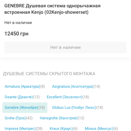
GENEBRE Душевая система однорычажная
встроенная Kenjo (02Kenjo-showerset)
Нет в наличии
12450 грн
Нет в наличии
ДУШЕВЫЕ СИСТЕМЫ СКРЫТОГО МОНТАЖА
Armatura (Арматура)
(8)
Asignatura (Асигнатура)
(14)
Deante (Деанте)
(12)
Excellent (Экселент)
(18)
Genebre (Женебре)
(18)
Globus Lux (Глобус Люкс)
(18)
Grohe (Гроэ)
(42)
Hansgrohe (Хансгрое)
(12)
Imprese (Импрес)
(28)
Kraus (Краус)
(6)
Mixxus (Миксус)
(6)