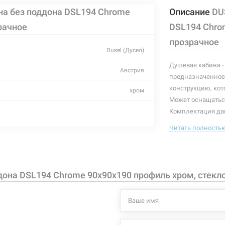
а без поддона DSL194 Chrome
Описание
DU
рачное
DSL194 Chro
прозрачное
Dusel (Дусел)
Душевая кабина -
Австрия
предназначенное 
конструкцию, кот
хром
Может оснащатьс
закаленное стекло
Комплектация дан
ручки, ролики, кр
Читать полность
алюминий
Особенности дан
без поддона
двери разд
отсутствует
быстросъе
она DSL194 Chrome 90x90x190 профиль хром, стекл
закаленное
отсутствует
алюминиев
для поддон
900 мм
дверная ру