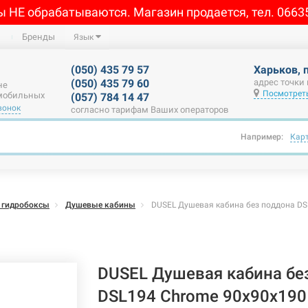
ы НЕ обрабатываются. Магазин продается, тел. 0663
Бренды
Язык
(050) 435 79 57
Харьков, 
(050) 435 79 60
адрес точки
не
Посмотреть
 мобильных
(057) 784 14 47
вонок
согласно тарифам Ваших операторов
Например:
Кар
 гидробоксы
Душевые кабины
DUSEL Душевая кабина без поддона DS
DUSEL Душевая кабина бе
DSL194 Chrome 90x90x190