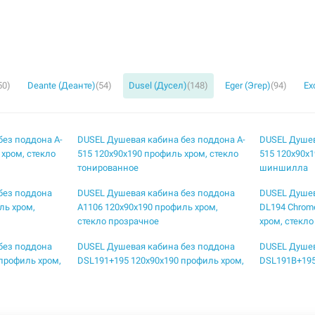
50)
Deante (Деанте)
(54)
Dusel (Дусел)
(148)
Eger (Эгер)
(94)
Ex
без поддона A-
DUSEL Душевая кабина без поддона A-
DUSEL Душев
 хром, стекло
515 120x90x190 профиль хром, стекло
515 120x90x1
тонированное
шиншилла
без поддона
DUSEL Душевая кабина без поддона
DUSEL Душев
ль хром,
A1106 120x90x190 профиль хром,
DL194 Chrom
стекло прозрачное
хром, стекл
без поддона
DUSEL Душевая кабина без поддона
DUSEL Душев
профиль хром,
DSL191+195 120x90x190 профиль хром,
DSL191B+195
стекло прозрачное
профиль blac
без поддона
DUSEL Душевая кабина без поддона
DUSEL Душев
90 профиль
DSL194B Black Matt 100x100x190
DSL194B Bla