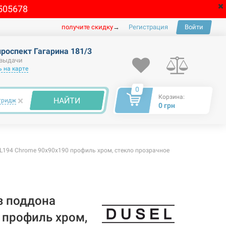
505678
получите скидку
→
Регистрация
Войти
проспект Гагарина 181/3
 выдачи
 на карте
0
Корзина:
×
НАЙТИ
тридж
0 грн
L194 Chrome 90x90x190 профиль хром, стекло прозрачное
з поддона
 профиль хром,