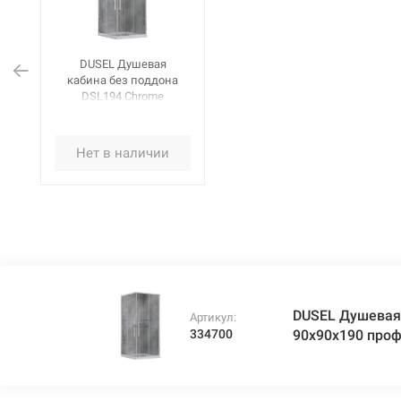
DUSEL Душевая
кабина без поддона
DSL194 Chrome
90x90x190 профиль
хром, стекло
прозрачное
Нет в наличии
DUSEL Душевая
Артикул:
334700
90x90x190 проф