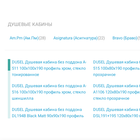
ДУШЕВЫЕ КАБИНЫ
Am.Pm (Ам.Пм)
(28)
Asignatura (Асигнатура)
(22)
Bravo (Браво)
(
DUSEL Душевая кабина без поддона A-
DUSEL Душевая кабина 
511 100x100x190 профиль хром, стекло
515 100x80x190 профиль
тонированное
прозрачное
DUSEL Душевая кабина без поддона A-
DUSEL Душевая кабина 
516 100x100x190 профиль хром, стекло
A1106 120x80x190 профи
шиншилла
стекло прозрачное
DUSEL Душевая кабина без поддона
DUSEL Душевая кабина 
DL194B Black Matt 90x90x190 профиль
DSL191+195 120x80x190 
black matt, стекло прозрачное
стекло прозрачное
DUSEL Душевая кабина без поддона
DUSEL Душевая кабина 
DSL194 Chrome 100x100x190 профиль
DSL194 Chrome 90x90x1