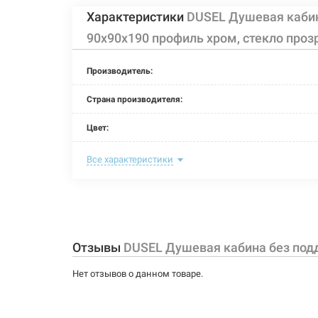
Характеристики
DUSEL Душевая кабин
90x90x190 профиль хром, стекло проз
Производитель:
Страна производителя:
Цвет:
Материал витража:
Все характеристики
Материал каркаса:
Тип поддона:
Задняя стенка:
Отзывы
DUSEL Душевая кабина без подд
Крыша:
Нет отзывов о данном товаре.
Длина: