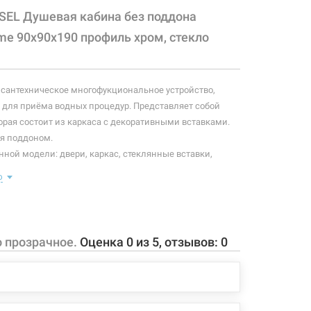
SEL Душевая кабина без поддона
me 90x90x190 профиль хром, стекло
 сантехническое многофукциональное устройство,
для приёма водных процедур. Представляет собой
орая состоит из каркаса с декоративными вставками.
я поддоном.
ной модели: двери, каркас, стеклянные вставки,
епления.
ю
ной модели:
вижные на металлических роликах (двойные
мные);
о прозрачное.
Оценка
0
из
5
, отзывов:
0
 прозрачное стекло 6 мм;
ый хромированный профиль;
ов квадратной формы;
чка из алюминиевого сплава.