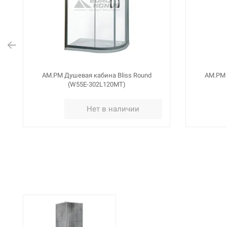
AM.PM Душевая кабина Bliss Round
AM.PM 
(W55E-302L120MT)
Нет в наличии