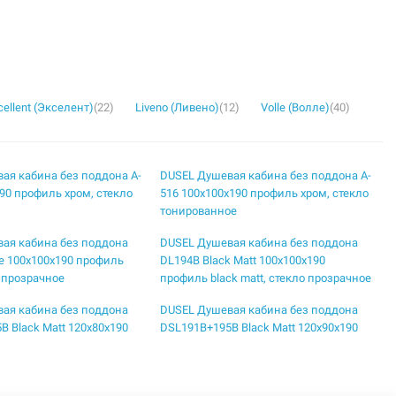
cellent (Экселент)
(22)
Liveno (Ливено)
(12)
Volle (Волле)
(40)
ая кабина без поддона A-
DUSEL Душевая кабина без поддона A-
90 профиль хром, стекло
516 100x100x190 профиль хром, стекло
тонированное
ая кабина без поддона
DUSEL Душевая кабина без поддона
e 100x100x190 профиль
DL194B Black Matt 100x100x190
о прозрачное
профиль black matt, стекло прозрачное
ая кабина без поддона
DUSEL Душевая кабина без поддона
B Black Matt 120x80x190
DSL191B+195B Black Matt 120x90x190
k matt, стекло прозрачное
профиль black matt, стекло прозрачное
ая кабина без поддона
DUSEL Душевая кабина без поддона
ck Matt 90x90x190 профиль
EF-182B Black Matt 100x100x190