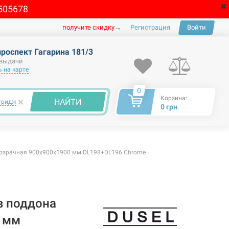
505678
получите скидку
→
Регистрация
Войти
проспект Гагарина 181/3
 выдачи
 на карте
0
Корзина:
×
НАЙТИ
тридж
0 грн
розрачная 900x900x1900 мм DL198+DL196 Chrome
з поддона
 мм