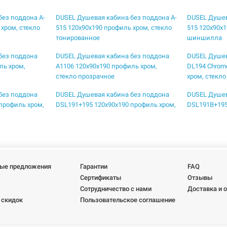
без поддона A-
DUSEL Душевая кабина без поддона A-
DUSEL Душев
 хром, стекло
515 120x90x190 профиль хром, стекло
515 120x90x1
тонированное
шиншилла
без поддона
DUSEL Душевая кабина без поддона
DUSEL Душев
ль хром,
A1106 120x90x190 профиль хром,
DL194 Chrom
стекло прозрачное
хром, стекл
без поддона
DUSEL Душевая кабина без поддона
DUSEL Душев
профиль хром,
DSL191+195 120x90x190 профиль хром,
DSL191B+195
стекло прозрачное
профиль blac
без поддона
DUSEL Душевая кабина без поддона
DUSEL Душев
90 профиль
DSL194B Black Matt 100x100x190
DSL194B Bla
е
профиль black matt, стекло прозрачное
black matt, 
ые предложения
Гарантии
FAQ
без поддона
DUSEL Душевая кабина без поддона
DUSEL Душев
Сертификаты
Отзывы
t 100x100x190
EF-184BP Black Matt Paint 90x90x190
EF-185BP+EF1
Сотрудничество с нами
Доставка и 
кло прозрачное
профиль black matt, стекло прозрачное
120x80x190 п
 скидок
Пользовательское соглашение
прозрачное
без поддона
DUSEL Душевая кабина без поддона
DUSEL Душев