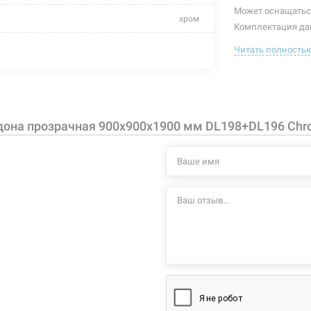
Может оснащатьс
хром
Комплектация дан
петли, крепления
закаленное стекло
Читать полность
Особенности дан
алюминий
дверь расп
без поддона
закаленное
дона прозрачная 900x900x1900 мм DL198+DL196 Ch
алюминиев
отсутствует
для поддон
отсутствует
дверные ру
900 мм
Характеристики и
могут изменяться
900 мм
производителем и
1900 мм
квадратная
распашной