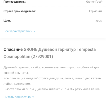
Производитель:
Grohe (Гроэ)
Страна производителя:
Германия
Цвет:
хром
Комплектация:
стойка, лейка, шланг, держатель
Все характеристики
Материал корпусных деталей:
латунь/пластик
Описание
GROHE Душевой гарнитур Tempesta
Покрытие корпусных деталей:
хромированное
Cosmopolitan (27929001)
Душевой гарнитур - набор вспомогательных приспособлений для
ванной комнаты.
Комплектация модели: стойка для душа, лейка, шланг, держатель
лейки, крепление.
Высота стойки 60 см. Душевой шланг 175 см. 3-х режимная лейка.
Читать полностью
Характеристики и конфигурация изделия, а также комплектация
товара могут изменяться производителем без уведомления. За