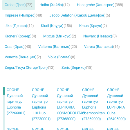
Grohe (Гроэ)
(72)
Haiba (Хайба)
(12)
Hansgrohe (Хансгрое)
(388)
Imprese (Импрес)
(48)
Jacob Delafon (Жакоб Делафон)
(6)
Jika (Джика)
(12)
Kludi (Клуди)
(156)
Kraus (Краус)
(2)
Kroner (Кронер)
(4)
Mixxus (Миксус)
(2)
Newarc (Неварк)
(8)
Oras (Орас)
(40)
Valtemo (Валтемо)
(20)
Valvex (Валвекс)
(16)
Venezia (Венеция)
(2)
Volle (Волле)
(8)
Zegor/Troya (Зегор/Троя)
(12)
Zerix (Зерикс)
(18)
GROHE
GROHE
GROHE
GROHE
GROHE
Душевой
Душевой
Душевой
Душевой
Душевой
гарнитур
гарнитур
гарнитур
гарнитур
гарнитур
Euphoria
Euphoria
EUPHORIA
Euphoria
EUPHORIA
(27266001)
110 Duo
COSMOPOLITAN
Cosmopolitan
Cube
(27230001)
(27368000)
(27369000)
(26405000)
GROHE
GROHE
GROHE
GROHE
GROHE