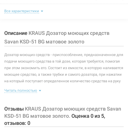
Нет в наличии
Длина:
67 мм
Все характеристики
783 грн
Высота:
65 мм
Нет в наличии
Описание
KRAUS Дозатор моющих средств
Объем:
414 мл
Savan KSD-51 BG матовое золото
Материал:
латунь/пластик
Дозатор моющих средств - приспособление, предназначенное для
Тип монтажа:
встроенный
подачи моющего средства в той дозе, которая требуется, помогая
при этом экономить его. Состоит из емкости, в которую наливается
221635
Артикул:
моющее средство, а также трубки и самого дозатора, при нажатии
KRAUS Дозатор моющих средств Savan KSD-51 SS
на который поступает определенное количество средства на руку
нержавеющая сталь
или другой предмет. В большинстве случаев монтируется в
Читать полностью
раковину так, что в поле зрения попадает только дозатор, который
Нет в наличии
можно комбинировать в интерьере со смесителем и раковиной.
783 грн
Данная модель монтируется в отверстие 25-28 мм. Вращается на
Отзывы
KRAUS Дозатор моющих средств Savan
360°. Общая высота дозатора 251 мм.
KSD-51 BG матовое золото.
Оценка
0
из
5
,
Нет в наличии
отзывов:
0
Характеристики и конфигурация изделия, а также комплектация