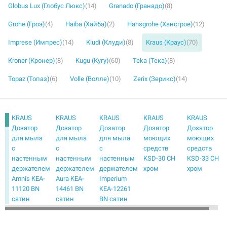
Globus Lux (Глобус Люкс)
(14)
Granado (Гранадо)
(8)
Grohe (Гроэ)
(4)
Haiba (Хайба)
(2)
Hansgrohe (Хансгрое)
(12)
Imprese (Импрес)
(14)
Kludi (Клуди)
(8)
Kraus (Краус)
(70)
Kroner (Кронер)
(8)
Kugu (Кугу)
(60)
Teka (Тека)
(8)
Topaz (Топаз)
(6)
Volle (Волле)
(10)
Zerix (Зерикс)
(14)
KRAUS
KRAUS
KRAUS
KRAUS
KRAUS
Дозатор
Дозатор
Дозатор
Дозатор
Дозатор
для мыла
для мыла
для мыла
моющих
моющих
с
с
с
средств
средств
настенным
настенным
настенным
KSD-30 CH
KSD-33 CH
держателем
держателем
держателем
хром
хром
Amnis KEA-
Aura KEA-
Imperium
11120 BN
14461 BN
KEA-12261
сатин
сатин
BN сатин
KRAUS
KRAUS
KRAUS
KRAUS
KRAUS