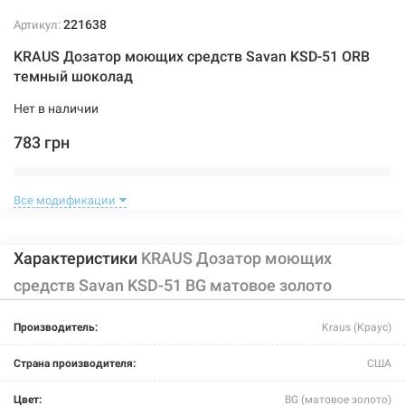
221638
Артикул:
KRAUS Дозатор моющих средств Savan KSD-51 ORB
темный шоколад
Нет в наличии
783 грн
Нет в наличии
Все модификации
Характеристики
KRAUS Дозатор моющих
средств Savan KSD-51 BG матовое золото
221637
Артикул:
Производитель:
Kraus (Краус)
KRAUS Дозатор моющих средств Savan KSD-51 SFS
Страна производителя:
США
сатин
Цвет:
BG (матовое золото)