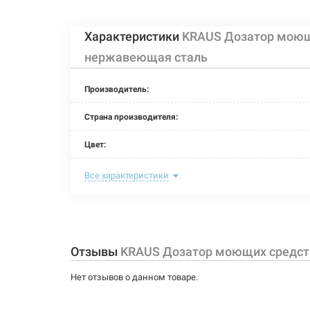
Характеристики
KRAUS Дозатор моющи
Артикул:
KRAUS Дозатор 
221643
нержавеющая сталь
Производитель:
Страна производителя:
Цвет:
Длина:
Все характеристики
Высота:
Объем:
Отзывы
KRAUS Дозатор моющих средст
Материал:
Нет отзывов о данном товаре.
Тип монтажа: