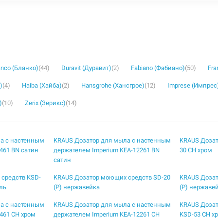
anco (Бланко)
(44)
Duravit (Дуравит)
(2)
Fabiano (Фабиано)
(50)
Fra
)
(4)
Haiba (Хайба)
(2)
Hansgrohe (Хансгрое)
(12)
Imprese (Импрес
)
(10)
Zerix (Зерикс)
(14)
а с настенным
KRAUS Дозатор для мыла с настенным
KRAUS Дозат
461 BN сатин
держателем Imperium KEA-12261 BN
30 CH хром
сатин
средств KSD-
KRAUS Дозатор моющих средств SD-20
KRAUS Дозат
ль
(P) нержавейка
(P) нержаве
а с настенным
KRAUS Дозатор для мыла с настенным
KRAUS Дозат
461 CH хром
держателем Imperium KEA-12261 CH
KSD-53 CH х