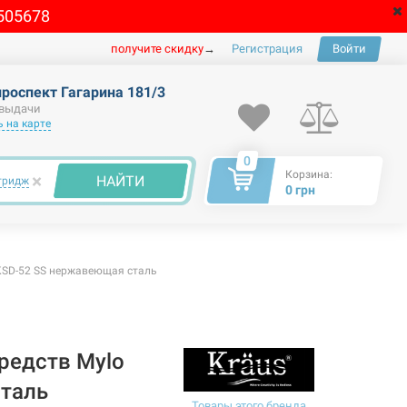
505678
получите скидку
→
Регистрация
Войти
проспект Гагарина 181/3
 выдачи
 на карте
0
Корзина:
×
НАЙТИ
тридж
0 грн
KSD-52 SS нержавеющая сталь
редств Mylo
таль
Товары этого бренда