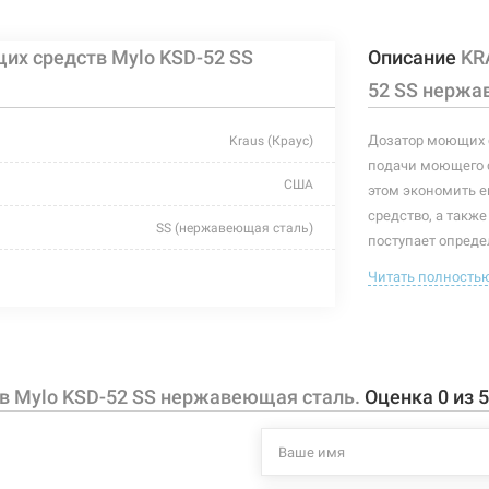
х средств Mylo KSD-52 SS
Описание
KR
моющих средств Mylo KSD-52 SFS сатин
Нет в нали
52 SS нержа
Дозатор моющих с
Kraus (Краус)
подачи моющего ср
США
этом экономить е
средство, а также
SS (нержавеющая сталь)
поступает опреде
предмет. В больши
90 мм
Читать полность
зрения попадает 
59 мм
интерьере со сме
Данная модель мо
414 мл
Общая высота доз
в Mylo KSD-52 SS нержавеющая сталь.
Оценка
0
из
5
латунь/пластик
Характеристики и
могут изменяться
встроенный
производителем и