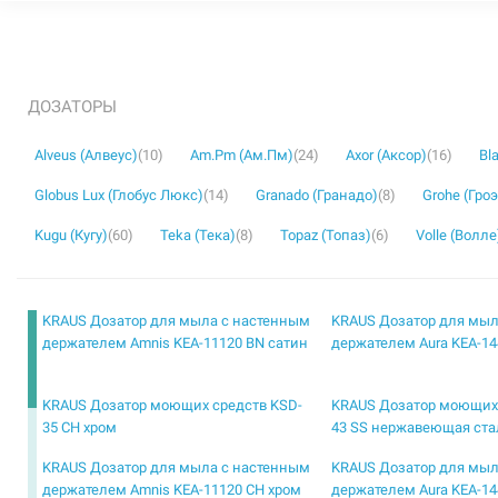
ДОЗАТОРЫ
Alveus (Алвеус)
(10)
Am.Pm (Ам.Пм)
(24)
Axor (Аксор)
(16)
Bl
Globus Lux (Глобус Люкс)
(14)
Granado (Гранадо)
(8)
Grohe (Гроэ
Kugu (Кугу)
(60)
Teka (Тека)
(8)
Topaz (Топаз)
(6)
Volle (Волле
KRAUS Дозатор для мыла с настенным
KRAUS Дозатор для мыл
держателем Amnis KEA-11120 BN сатин
держателем Aura KEA-14
KRAUS Дозатор моющих средств KSD-
KRAUS Дозатор моющих 
35 CH хром
43 SS нержавеющая ста
KRAUS Дозатор для мыла с настенным
KRAUS Дозатор для мыл
держателем Amnis KEA-11120 CH хром
держателем Aura KEA-14