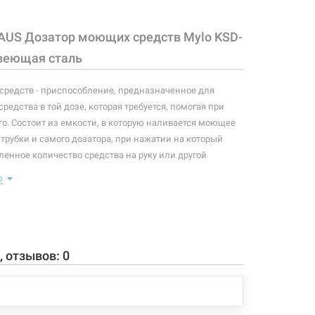
AUS Дозатор моющих средств Mylo KSD-
1131 грн
Нет в наличии
чии
веющая сталь
редств - приспособление, предназначенное для
едства в той дозе, которая требуется, помогая при
го. Состоит из емкости, в которую наливается моющее
 трубки и самого дозатора, при нажатии на который
ленное количество средства на руку или другой
нстве случаев монтируется в раковину так, что в поле
ю
только дозатор, который можно комбинировать в
сителем и раковиной.
нтируется в отверстие 25-28 мм. Вращается на 360°.
атора 248 мм.
, отзывов:
0
 конфигурация изделия, а также комплектация товара
 производителем без уведомления. За внесенные
зменения, магазин ответственности не несет.