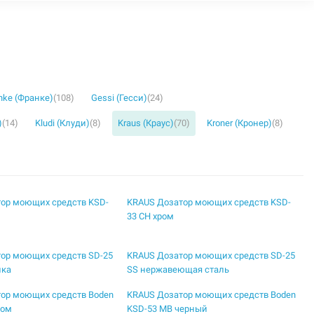
nke (Франке)
(108)
Gessi (Гесси)
(24)
)
(14)
Kludi (Клуди)
(8)
Kraus (Краус)
(70)
Kroner (Кронер)
(8)
ор моющих средств KSD-
KRAUS Дозатор моющих средств KSD-
33 CH хром
ор моющих средств SD-25
KRAUS Дозатор моющих средств SD-25
йка
SS нержавеющая сталь
ор моющих средств Boden
KRAUS Дозатор моющих средств Boden
ром
KSD-53 MB черный