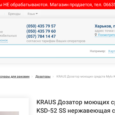
ы НЕ обрабатываются. Магазин продается, тел. 0663
Бренды
Язык
(050) 435 79 57
Харьков, 
(050) 435 79 60
адрес точки
не
Посмотреть
 мобильных
(057) 784 14 47
вонок
согласно тарифам Ваших операторов
Например:
Кар
ссуары для раковин
Дозаторы
KRAUS Дозатор моющих средств Mylo 
KRAUS Дозатор моющих с
KSD-52 SS нержавеющая с