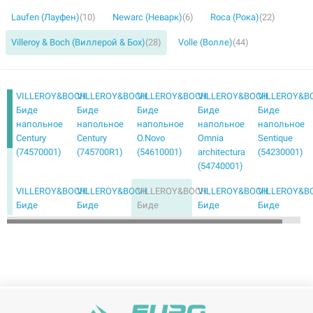
Laufen (Лауфен)
(10)
Newarc (Неварк)
(6)
Roca (Рока)
(22)
Villeroy & Boch (Виллерой & Бох)
(28)
Volle (Волле)
(44)
VILLEROY&BOCH
VILLEROY&BOCH
VILLEROY&BOCH
VILLEROY&BOCH
VILLEROY&B
Биде
Биде
Биде
Биде
Биде
напольное
напольное
напольное
напольное
напольное
Century
Century
O.Novo
Omnia
Sentique
(74570001)
(745700R1)
(54610001)
architectura
(54230001)
(54740001)
VILLEROY&BOCH
VILLEROY&BOCH
VILLEROY&BOCH
VILLEROY&BOCH
VILLEROY&B
Биде
Биде
Биде
Биде
Биде
подвесное
подвесное
подвесное
подвесное
подвесное
Architectura
Architectura
Avento
Memento
Memento
(44850001)
(54840001)
(54050001)
(54280001)
2.0
(443300S0)
VILLEROY&BOCH
VILLEROY&BOCH
VILLEROY&BOCH
VILLEROY&BOCH
Биде
Биде
Биде
Биде