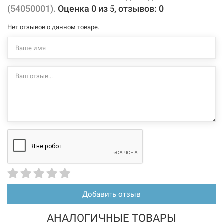
(54050001).
Оценка
0
из
5
, отзывов:
0
подвесной способ установки
с переливом
Нет отзывов о данном товаре.
смеситель в комплектацию не входят (заказывается
отдельно)
Характеристики и конфигурация изделия, а также комплектация
товара могут изменяться производителем без уведомления. За
внесенные производителем изменения, магазин ответственности
не несет.
Добавить отзыв
АНАЛОГИЧНЫЕ ТОВАРЫ