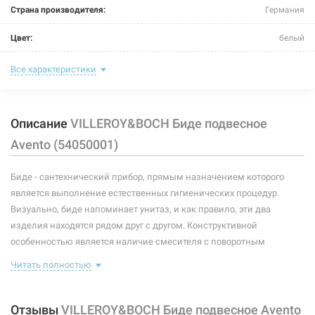
Страна производителя:
Германия
Цвет:
белый
Комплектация:
без сидения
Все характеристики
Размер (ДxШxВ):
530x370x215 мм
Описание
VILLEROY&BOCH Биде подвесное
Тип монтажа:
подвесной
Avento (54050001)
Форма:
овальная
Биде - сантехнический прибор, прямым назначением которого
Материал:
санфарфор
является выполнение естественных гигиенических процедур.
Визуально, биде напоминает унитаз, и как правило, эти два
изделия находятся рядом друг с другом. Конструктивной
особенностью является наличие смесителя с поворотным
аэратором и специальной чаши, напоминающую раковину, также
Читать полностью
может устанавливаться донный клапан.
Особенности данной модели:
Отзывы
VILLEROY&BOCH Биде подвесное Avento