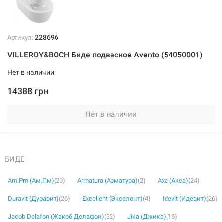
228696
Артикул:
VILLEROY&BOCH Биде подвесное Avento (54050001)
Нет в наличии
14388 грн
Нет в наличии
БИДЕ
Am.Pm (Ам.Пм)
(20)
Armatura (Арматура)
(2)
Axa (Акса)
(24)
Duravit (Дуравит)
(26)
Excellent (Экселент)
(4)
Idevit (Идевит)
(26)
Jacob Delafon (Жакоб Делафон)
(32)
Jika (Джика)
(16)