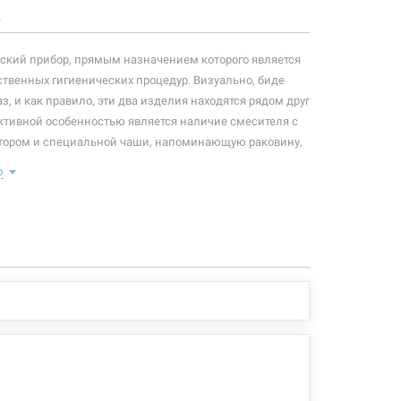
)
еский прибор, прямым назначением которого является
твенных гигиенических процедур. Визуально, биде
, и как правило, эти два изделия находятся рядом друг
уктивной особенностью является наличие смесителя с
тором и специальной чаши, напоминающую раковину,
навливаться донный клапан.
ю
ной модели:
способ установки
ом
 конфигурация изделия, а также комплектация товара
 производителем без уведомления. За внесенные
зменения, магазин ответственности не несет.