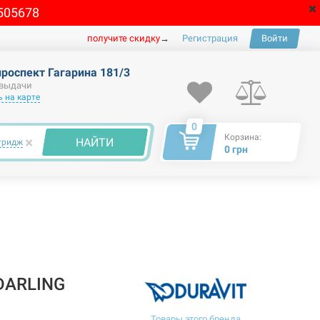
505678
получите скидку
→
Регистрация
Войти
проспект Гагарина 181/3
 выдачи
 на карте
0
Корзина:
×
НАЙТИ
тридж
0 грн
DARLING
Товары этого бренда