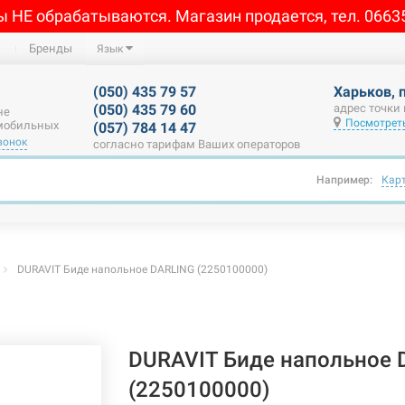
ы НЕ обрабатываются. Магазин продается, тел. 0663
Бренды
Язык
(050) 435 79 57
Харьков, 
(050) 435 79 60
адрес точки
не
Посмотреть
 мобильных
(057) 784 14 47
вонок
согласно тарифам Ваших операторов
Например:
Кар
DURAVIT Биде напольное DARLING (2250100000)
DURAVIT Биде напольное 
(2250100000)