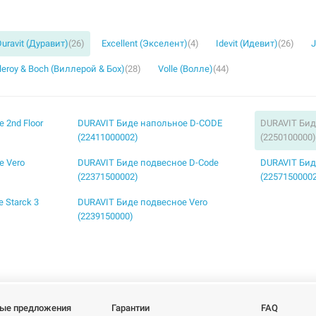
Duravit (Дуравит)
(26)
Excellent (Экселент)
(4)
Idevit (Идевит)
(26)
J
lleroy & Boch (Виллерой & Бох)
(28)
Volle (Волле)
(44)
 2nd Floor
DURAVIT Биде напольное D-CODE
DURAVIT Бид
(22411000002)
(2250100000
е Vero
DURAVIT Биде подвесное D-Code
DURAVIT Бид
(22371500002)
(2257150000
 Starck 3
DURAVIT Биде подвесное Vero
(2239150000)
ые предложения
Гарантии
FAQ