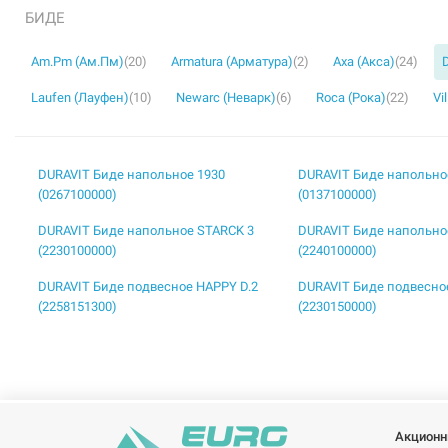
БИДЕ
Am.Pm (Ам.Пм)
(20)
Armatura (Арматура)
(2)
Axa (Акса)
(24)
Laufen (Лауфен)
(10)
Newarc (Неварк)
(6)
Roca (Рока)
(22)
Vi
DURAVIT Биде напольное 1930
DURAVIT Биде напольное
(0267100000)
(0137100000)
DURAVIT Биде напольное STARCK 3
DURAVIT Биде напольно
(2230100000)
(2240100000)
DURAVIT Биде подвесное HAPPY D.2
DURAVIT Биде подвесное
(2258151300)
(2230150000)
Акционн