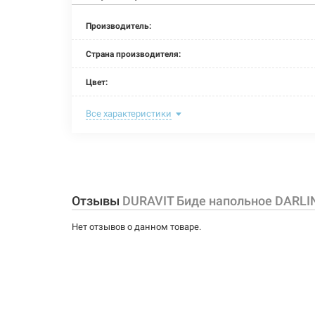
Производитель:
Страна производителя:
Цвет:
Комплектация:
Все характеристики
Размер (ДxШxВ):
Тип монтажа:
Форма:
Отзывы
DURAVIT Биде напольное DARLI
Материал:
Нет отзывов о данном товаре.