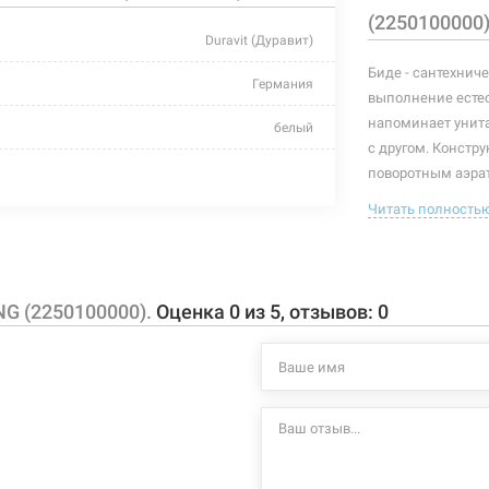
(2250100000
Duravit (Дуравит)
Биде - сантехнич
Германия
выполнение естес
напоминает унитаз
белый
с другом. Констр
без сидения
поворотным аэра
также может уста
Читать полность
570x370x400 мм
Особенности дан
напольный
напольный 
овальная
с перелив
NG (2250100000).
Оценка
0
из
5
, отзывов:
0
Характеристики и
керамика
могут изменяться
производителем и