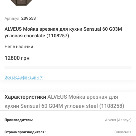
209553
Артикул:
ALVEUS Мойка врезная для кухни Sensual 60 G03M
угловая chocolate (1108257)
Нет в наличии
12800 грн
Нет в наличии
Все модификации
Характеристики
ALVEUS Мойка врезная для
кухни Sensual 60 G04M угловая steel (1108258)
209555
Артикул:
Производитель:
Alveus (Алвеус)
ALVEUS Мойка врезная для кухни Sensual 60 G05M
Страна производителя:
Словения