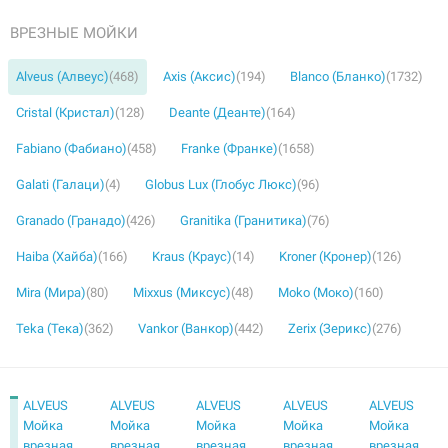
ВРЕЗНЫЕ МОЙКИ
Alveus (Алвеус)
(468)
Axis (Аксис)
(194)
Blanco (Бланко)
(1732)
Cristal (Кристал)
(128)
Deante (Деанте)
(164)
Fabiano (Фабиано)
(458)
Franke (Франке)
(1658)
Galati (Галаци)
(4)
Globus Lux (Глобус Люкс)
(96)
Granado (Гранадо)
(426)
Granitika (Гранитика)
(76)
Haiba (Хайба)
(166)
Kraus (Краус)
(14)
Kroner (Кронер)
(126)
Mira (Мира)
(80)
Mixxus (Миксус)
(48)
Moko (Моко)
(160)
Teka (Тека)
(362)
Vankor (Ванкор)
(442)
Zerix (Зерикс)
(276)
ALVEUS
ALVEUS
ALVEUS
ALVEUS
ALVEUS
Мойка
Мойка
Мойка
Мойка
Мойка
врезная
врезная
врезная
врезная
врезная