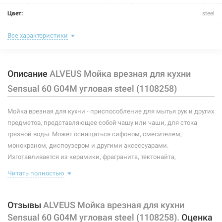
угловая twilight (1108259)
Цвет:
steel
Нет в наличии
Тип монтажа:
врезной
Все характеристики
12800 грн
Размер мойки (длина/ширина):
900 мм/610 мм
Нет в наличии
Описание
ALVEUS Мойка врезная для кухни
Размер чаши (длина/ширина):
451 мм/353 мм; 331 мм/165 мм
Sensual 60 G04M угловая steel (1108258)
Глубина чаши:
200 мм; 160 мм
Мойка врезная для кухни - приспособление для мытья рук и других
Размер монтажного выреза (длина/ширина):
по шаблону
предметов, представляющее собой чашу или чаши, для стока
Покрытие корпуса:
без покрытия
грязной воды. Может оснащаться сифоном, смесителем,
монокраном, диспоузером и другими аксессуарами.
Форма:
угловая
Изготавливается из керамики, фрагранита, тектонайта,
нержавеющей стали и других материалов, устойчивых к коррозии.
Крыло:
двухстороннее
Читать полностью
Комплектация данной модели: сифон, клапан-автомат.
Количество чаш:
2
Характеристики и конфигурация изделия, а также комплектация
Отзывы
ALVEUS Мойка врезная для кухни
товара могут изменяться производителем без уведомления. За
Материал:
гранит
Sensual 60 G04M угловая steel (1108258).
Оценка
внесенные производителем изменения, магазин ответственности