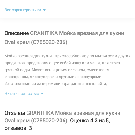
Тип монтажа:
врезной
Все характеристики
Размер мойки (длина/ширина):
780 мм/500 мм
Описание
GRANITIKA Мойка врезная для кухни
Размер чаши (длина/ширина):
435 мм/435 мм
Oval крем (O785020-206)
Глубина чаши:
190 мм
Мойка врезная для кухни - приспособление для мытья рук и других
Размер монтажного выреза (длина/ширина):
по шаблону
предметов, представляющее собой чашу или чаши, для стока
Покрытие корпуса:
без покрытия
грязной воды. Может оснащаться сифоном, смесителем,
монокраном, диспоузером и другими аксессуарами.
Форма:
овальная
Изготавливается из керамики, фрагранита, тектонайта,
нержавеющей стали и других материалов, устойчивых к коррозии.
Крыло:
оборотное
Читать полностью
В комплектацию данной мойки входит крепление.
Количество чаш:
1
Характеристики и конфигурация изделия, а также комплектация
Отзывы
GRANITIKA Мойка врезная для кухни
товара могут изменяться производителем без уведомления. За
Материал:
керамогранит
Oval крем (O785020-206).
Оценка
4.3
из
5
,
внесенные производителем изменения, магазин ответственности
отзывов:
3
не несет.