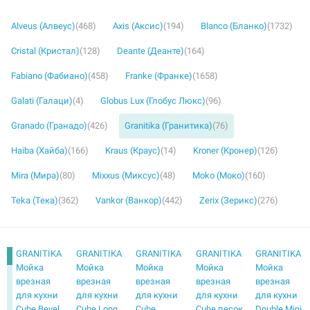
Alveus (Алвеус)
(468)
Axis (Аксис)
(194)
Blanco (Бланко)
(1732)
Cristal (Кристал)
(128)
Deante (Деанте)
(164)
Fabiano (Фабиано)
(458)
Franke (Франке)
(1658)
Galati (Галаци)
(4)
Globus Lux (Глобус Люкс)
(96)
Granado (Гранадо)
(426)
Granitika (Гранитика)
(76)
Haiba (Хайба)
(166)
Kraus (Краус)
(14)
Kroner (Кронер)
(126)
Mira (Мира)
(80)
Mixxus (Миксус)
(48)
Moko (Моко)
(160)
Teka (Тека)
(362)
Vankor (Ванкор)
(442)
Zerix (Зерикс)
(276)
GRANITIKA
GRANITIKA
GRANITIKA
GRANITIKA
GRANITIKA
Мойка
Мойка
Мойка
Мойка
Мойка
врезная
врезная
врезная
врезная
врезная
для кухни
для кухни
для кухни
для кухни
для кухни
Cube Bevel
Cube Long
Cube
Cube песок
Double Mini