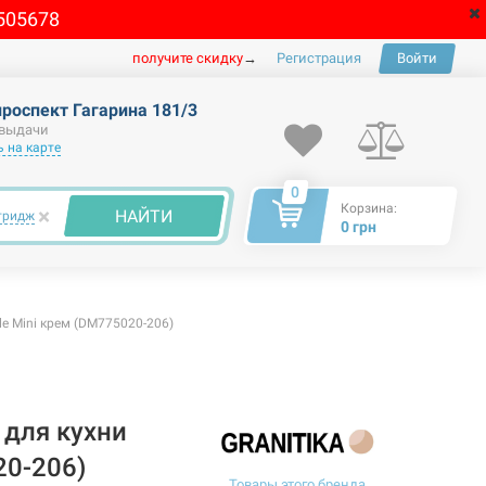
505678
получите скидку
→
Регистрация
Войти
проспект Гагарина 181/3
 выдачи
 на карте
0
Корзина:
×
НАЙТИ
тридж
0 грн
e Mini крем (DM775020-206)
 для кухни
20-206)
Товары этого бренда