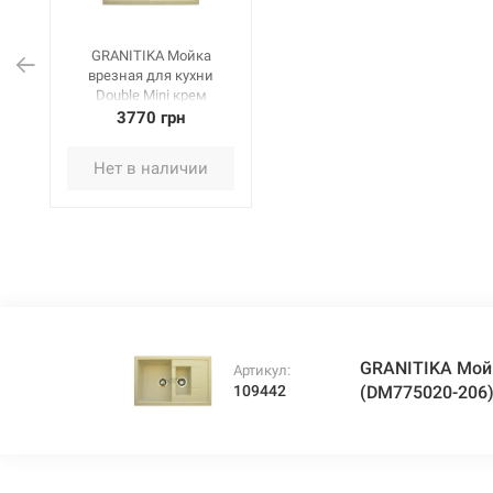
GRANITIKA Мойка
врезная для кухни
Double Mini крем
(DM775020-206)
3770 грн
Нет в наличии
GRANITIKA Мойк
Артикул:
109442
(DM775020-206