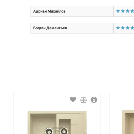
Форма:
Адриан Михайлов
Крыло:
Количество чаш:
Богдан Дементьев
Материал: