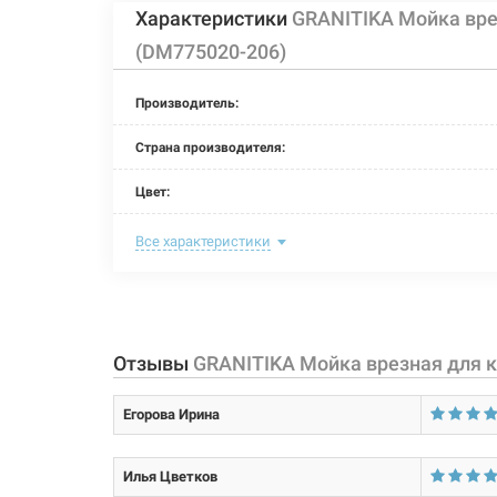
Характеристики
GRANITIKA Мойка врез
(DM775020-206)
Производитель:
Страна производителя:
Цвет:
Тип монтажа:
Все характеристики
Размер мойки (длина/ширина):
Размер чаши (длина/ширина):
Отзывы
GRANITIKA Мойка врезная для к
Глубина чаши:
Егорова Ирина
Размер монтажного выреза (длина/ширина):
Покрытие корпуса:
Илья Цветков