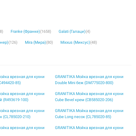
8)
Franke (Франке)
(1658)
Galati (Галаци)
(4)
онер)
(126)
Mira (Мира)
(80)
Mixxus (Миксус)
(48)
ойка врезная для кухни
GRANITIKA Мойка врезная для кухни
C494420-85)
Double Mini беж (DM775020-800)
ойка врезная для кухни
GRANITIKA Мойка врезная для кухни
й (R493619-100)
Cube Bevel крем (CB585020-206)
ойка врезная для кухни
GRANITIKA Мойка врезная для кухни
н (CL785020-210)
Cube Long песок (CL785020-85)
ойка врезная для кухни
GRANITIKA Мойка врезная для кухни
94420-800)
Cube крем (C494420-206)