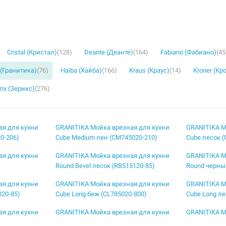
Cristal (Кристал)
(128)
Deante (Деанте)
(164)
Fabiano (Фабиано)
(45
a (Гранитика)
(76)
Haiba (Хайба)
(166)
Kraus (Краус)
(14)
Kroner (Кр
rix (Зерикс)
(276)
ая для кухни
GRANITIKA Мойка врезная для кухни
GRANITIKA М
0-206)
Cube Medium лен (CM745020-210)
Cube песок (
ая для кухни
GRANITIKA Мойка врезная для кухни
GRANITIKA М
Round Bevel песок (RB515120-85)
Round черны
ая для кухни
GRANITIKA Мойка врезная для кухни
GRANITIKA М
020-85)
Cube Long беж (CL785020-800)
Cube Long ле
ая для кухни
GRANITIKA Мойка врезная для кухни
GRANITIKA М
5020-206)
Cube Medium песок (CM745020-85)
Cube беж (C4