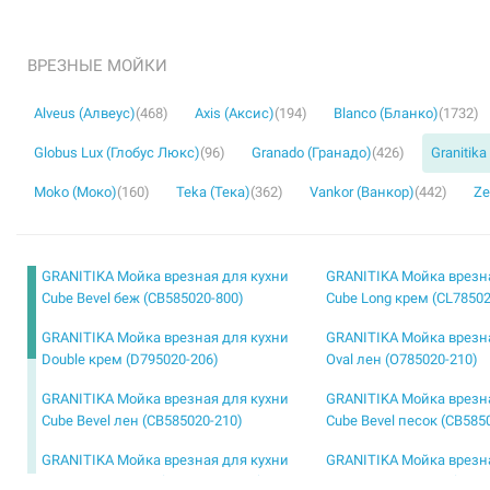
ВРЕЗНЫЕ МОЙКИ
Alveus (Алвеус)
(468)
Axis (Аксис)
(194)
Blanco (Бланко)
(1732)
Globus Lux (Глобус Люкс)
(96)
Granado (Гранадо)
(426)
Granitik
Moko (Моко)
(160)
Teka (Тека)
(362)
Vankor (Ванкор)
(442)
Ze
GRANITIKA Мойка врезная для кухни
GRANITIKA Мойка врезн
Cube Bevel беж (CB585020-800)
Cube Long крем (CL78502
GRANITIKA Мойка врезная для кухни
GRANITIKA Мойка врезн
Double крем (D795020-206)
Oval лен (O785020-210)
GRANITIKA Мойка врезная для кухни
GRANITIKA Мойка врезн
Cube Bevel лен (CB585020-210)
Cube Bevel песок (CB585
GRANITIKA Мойка врезная для кухни
GRANITIKA Мойка врезн
Cube Medium беж (CM745020-800)
Cube Medium крем (CM74