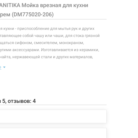
ANITIKA Мойка врезная для кухни
крем (DM775020-206)
я кухни - приспособление для мытья рук и других
тавляющее собой чашу или чаши, для стока грязной
ащаться сифоном, смесителем, монокраном,
угими аксессуарами. Изготавливается из керамики,
онайта, нержавеющей стали и других материалов,
розии. В комплектацию данной мойки входит
ю
 конфигурация изделия, а также комплектация товара
 производителем без уведомления. За внесенные
зменения, магазин ответственности не несет.
з
5
, отзывов:
4