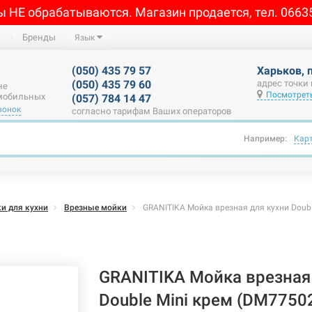
ы НЕ обрабатываются. Магазин продается, тел. 0663
Бренды
Язык
(050) 435 79 57
Харьков, 
(050) 435 79 60
адрес точки
не
Посмотреть
 мобильных
(057) 784 14 47
вонок
согласно тарифам Ваших операторов
Например:
Кар
и для кухни
Врезные мойки
GRANITIKA Мойка врезная для кухни Doubl
GRANITIKA Мойка врезная
Double Mini крем (DM7750