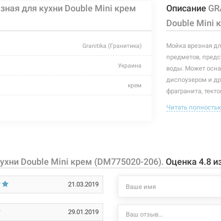
ная для кухни Double Mini крем
Описание
GR
Double Mini 
Мойка врезная дл
Granitika (Гранитика)
предметов, предс
Украина
воды. Может осн
диспоузером и др
крем
фрагранита, тект
устойчивых к кор
врезной
Читать полность
крепление.
770 мм/500 мм
Характеристики и
могут изменяться
360 мм/430 мм; 285 мм/150 мм
производителем и
ухни Double Mini крем (DM775020-206).
Оценка
4.8
и
190 мм; 140 мм
21.03.2019
по шаблону
без покрытия
29.01.2019