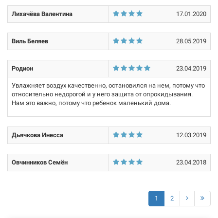
опрокидывании.
Лихачёва Валентина
17.01.2020
Характеристики и конфигурация изделия, а также комплектация
товара могут изменяться производителем без уведомления. За
Виль Беляев
28.05.2019
внесенные производителем изменения, магазин ответственности
не несет.
Родион
23.04.2019
Увлажняет воздух качественно, остановился на нем, потому что
относительно недорогой и у него защита от опрокидывания.
Нам это важно, потому что ребенок маленький дома.
Дьячкова Инесса
12.03.2019
Овчинников Семён
23.04.2018
1
2