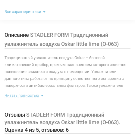
Нет в наличии
Цвет:
lime
Все характеристики
3299 грн
Тип управления:
механическое кнопочное
Нет в наличии
Описание
STADLER FORM Традиционный
Уровень шума:
до 26 дБ
увлажнитель воздуха Oskar little lime (O-063)
Площадь помещения:
до 30 м²
Традиционный увлажнитель воздуха Oskar – бытовой
Производительность:
200 мл/ч
климатический прибор, прямым назначением которого является
Объем бака:
2,5 л
повышение влажности воздуха в помещении. Увлажнители
223696
Артикул:
данного типа работают по принципу естественного испарения с
Напряжение:
220 В
STADLER FORM Традиционный увлажнитель воздуха
поверхности антибактериальных фильтров. Также увлажнитель
Oskar Little titanium (O-065)
оборудован бактерицидным фильтром с ионами серебра Ionic Silver
Мощность:
18 Вт
Читать полностью
Cube. С помощью него предотвращается размножение
Нет в наличии
болезнетворных бактерий и микробов, улучшаются гигиенические
Материал корпуса:
пластик
3500 грн
показатели воздуха в помещении.
Отзывы
STADLER FORM Традиционный
Тип устройства:
традиционный
увлажнитель воздуха Oskar little lime (O-063).
Увлажнитель имеет 2 уровня мощности, оснащен ароматизацией,
Нет в наличии
Оценка
4
из
5
, отзывов:
6
ночным режимом и функцией автоматического выключения при