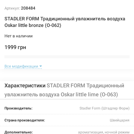
208484
Артикул:
STADLER FORM Традиционный увлажнитель воздуха
Oskar little bronze (O-062)
Нет в наличии
1999 грн
Нет в наличии
Все модификации
Характеристики
STADLER FORM Традиционный
увлажнитель воздуха Oskar little lime (O-063)
223695
Артикул:
Производитель:
Stadler Form (Штадлер Форм)
STADLER FORM Традиционный увлажнитель воздуха
Страна производителя:
Швейцария
Oskar Little chili red (O-064)
Дополнительно:
ароматизация, ночной режим