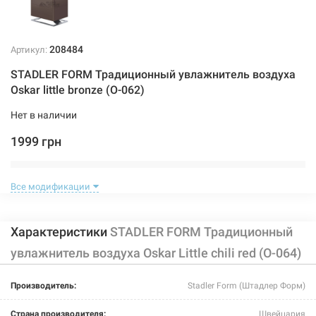
208484
Артикул:
STADLER FORM Традиционный увлажнитель воздуха
Oskar little bronze (O-062)
Нет в наличии
1999 грн
Нет в наличии
Все модификации
Характеристики
STADLER FORM Традиционный
увлажнитель воздуха Oskar Little chili red (O-064)
208485
Артикул:
Производитель:
Stadler Form (Штадлер Форм)
STADLER FORM Традиционный увлажнитель воздуха
Страна производителя:
Швейцария