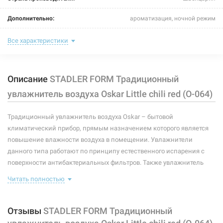
Oskar little lime (O-063)
Дополнительно:
ароматизация, ночной режим
Нет в наличии
Цвет:
chili red
Все характеристики
2699 грн
Тип управления:
механическое кнопочное
Нет в наличии
Описание
STADLER FORM Традиционный
Уровень шума:
до 39 дБ
увлажнитель воздуха Oskar Little chili red (O-064)
Площадь помещения:
до 30 м²
Традиционный увлажнитель воздуха Oskar – бытовой
Производительность:
200 мл/ч
климатический прибор, прямым назначением которого является
Объем бака:
2,5 л
повышение влажности воздуха в помещении. Увлажнители
223696
Артикул:
данного типа работают по принципу естественного испарения с
Напряжение:
220-240 В
STADLER FORM Традиционный увлажнитель воздуха
поверхности антибактериальных фильтров. Также увлажнитель
Oskar Little titanium (O-065)
оборудован бактерицидным фильтром с ионами серебра Ionic Silver
Мощность:
18 Вт
Читать полностью
Cube. С помощью него предотвращается размножение
Нет в наличии
болезнетворных бактерий и микробов, улучшаются гигиенические
Материал корпуса:
пластик
3500 грн
показатели воздуха в помещении.
Отзывы
STADLER FORM Традиционный
Тип устройства:
традиционный