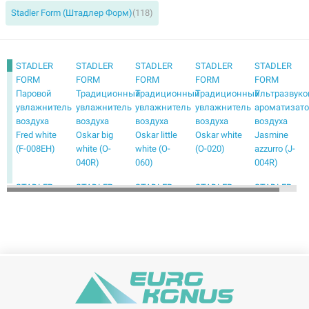
Stadler Form (Штадлер Форм)
(118)
STADLER
STADLER
STADLER
STADLER
STADLER
FORM
FORM
FORM
FORM
FORM
Паровой
Традиционный
Традиционный
Традиционный
Ультразвуко
увлажнитель
увлажнитель
увлажнитель
увлажнитель
ароматизат
воздуха
воздуха
воздуха
воздуха
воздуха
Fred white
Oskar big
Oskar little
Oskar white
Jasmine
(F-008EH)
white (O-
white (O-
(O-020)
azzurro (J-
040R)
060)
004R)
STADLER
STADLER
STADLER
STADLER
STADLER
FORM
FORM
FORM
FORM
FORM
Ультразвуковой
Ультразвуковой
Ультразвуковой
Ультразвуковой
Ультразвуко
ароматизатор
ароматизатор
увлажнитель
увлажнитель
увлажнител
воздуха
воздуха
воздуха
воздуха
воздуха
Julia white
Mia white
Anton lime
Eva black
Eva white
(J-030)
(M-050)
(A-011)
WiFi (E-009)
(E-010)
STADLER
STADLER
STADLER
STADLER
STADLER
FORM
FORM
FORM
FORM
FORM