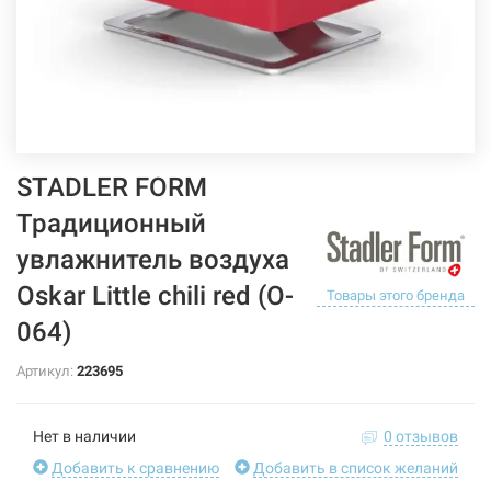
STADLER FORM
Традиционный
увлажнитель воздуха
Oskar Little chili red (O-
Товары этого бренда
064)
Артикул:
223695
Нет в наличии
0 отзывов
Добавить к сравнению
Добавить в список желаний