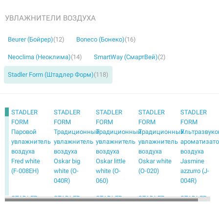
УВЛАЖНИТЕЛИ ВОЗДУХА
Beurer (Бойрер)
(12)
Boneco (Бонеко)
(16)
Neoclima (Неоклима)
(14)
SmartWay (СмартВей)
(2)
Stadler Form (Штадлер Форм)
(118)
STADLER
STADLER
STADLER
STADLER
STADLER
FORM
FORM
FORM
FORM
FORM
Паровой
Традиционный
Традиционный
Традиционный
Ультразвуко
увлажнитель
увлажнитель
увлажнитель
увлажнитель
ароматизат
воздуха
воздуха
воздуха
воздуха
воздуха
Fred white
Oskar big
Oskar little
Oskar white
Jasmine
(F-008EH)
white (O-
white (O-
(O-020)
azzurro (J-
040R)
060)
004R)
STADLER
STADLER
STADLER
STADLER
STADLER
FORM
FORM
FORM
FORM
FORM
Ультразвуковой
Ультразвуковой
Ультразвуковой
Ультразвуковой
Ультразвуко