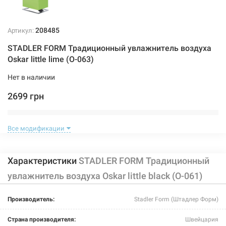
208485
Артикул:
STADLER FORM Традиционный увлажнитель воздуха
Oskar little lime (O-063)
Нет в наличии
2699 грн
Нет в наличии
Все модификации
Характеристики
STADLER FORM Традиционный
увлажнитель воздуха Oskar little black (O-061)
223695
Артикул:
Производитель:
Stadler Form (Штадлер Форм)
STADLER FORM Традиционный увлажнитель воздуха
Страна производителя:
Швейцария