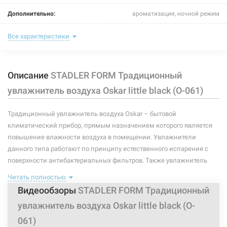
Oskar Little chili red (O-064)
Дополнительно:
ароматизация, ночной режим
Нет в наличии
Цвет:
black
Все характеристики
3299 грн
Тип управления:
механическое кнопочное
Нет в наличии
Описание
STADLER FORM Традиционный
Уровень шума:
до 26 дБ
увлажнитель воздуха Oskar little black (O-061)
Площадь помещения:
до 30 м²
Традиционный увлажнитель воздуха Oskar – бытовой
Производительность:
200 мл/ч
климатический прибор, прямым назначением которого является
Объем бака:
2,5 л
повышение влажности воздуха в помещении. Увлажнители
223696
Артикул:
данного типа работают по принципу естественного испарения с
Напряжение:
220 В
STADLER FORM Традиционный увлажнитель воздуха
поверхности антибактериальных фильтров. Также увлажнитель
Oskar Little titanium (O-065)
оборудован бактерицидным фильтром с ионами серебра Ionic Silver
Мощность:
18 Вт
Читать полностью
Cube. С помощью него предотвращается размножение
Нет в наличии
Видеообзоры
STADLER FORM Традиционный
болезнетворных бактерий и микробов, улучшаются гигиенические
Материал корпуса:
пластик
увлажнитель воздуха Oskar little black (O-
3500 грн
показатели воздуха в помещении.
Тип устройства:
традиционный
061)
Увлажнитель имеет 2 уровня мощности, оснащен ароматизацией,