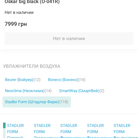
Oskar big black (O-041R)
Нет в наличии
7999 грн
Нет в наличии
УВЛАЖНИТЕЛИ ВОЗДУХА
Beurer (Бойрер)
(12)
Boneco (Бонеко)
(16)
Neoclima (Неоклима)
(14)
SmartWay (СмартВей)
(2)
Stadler Form (Штадлер Форм)
(118)
STADLER
STADLER
STADLER
STADLER
STADLER
FORM
FORM
FORM
FORM
FORM
Паровой
Традиционный
Традиционный
Традиционный
Ультразвуко