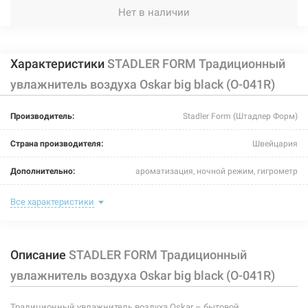
Нет в наличии
Характеристики
STADLER FORM Традиционный
увлажнитель воздуха Oskar big black (O-041R)
Производитель:
Stadler Form (Штадлер Форм)
Страна производителя:
Швейцария
Дополнительно:
ароматизация, ночной режим, гигрометр
Цвет:
black
Все характеристики
Тип управления:
механическое кнопочное
Описание
STADLER FORM Традиционный
Уровень шума:
до 46 дБ
увлажнитель воздуха Oskar big black (O-041R)
Площадь помещения:
до 100 м²
Традиционный увлажнитель воздуха Oskar – бытовой