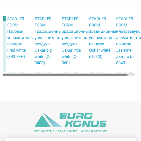
STADLER
STADLER
STADLER
STADLER
STADLER
FORM
FORM
FORM
FORM
FORM
Паровой
Традиционный
Традиционный
Традиционный
Ультразвуко
увлажнитель
увлажнитель
увлажнитель
увлажнитель
ароматизат
воздуха
воздуха
воздуха
воздуха
воздуха
Fred white
Oskar big
Oskar little
Oskar white
Jasmine
(F-008EH)
white (O-
white (O-
(O-020)
azzurro (J-
040R)
060)
004R)
STADLER
STADLER
STADLER
STADLER
STADLER
FORM
FORM
FORM
FORM
FORM
Ультразвуковой
Ультразвуковой
Ультразвуковой
Ультразвуковой
Ультразвуко
ароматизатор
ароматизатор
увлажнитель
увлажнитель
увлажнител
воздуха
воздуха
воздуха
воздуха
воздуха
Julia white
Mia white
Anton lime
Eva black
Eva white
(J-030)
(M-050)
(A-011)
WiFi (E-009)
(E-010)
STADLER
STADLER
STADLER
STADLER
STADLER
FORM
FORM
FORM
FORM
FORM
Паровой
Паровой
Паровой
Паровой
Паровой