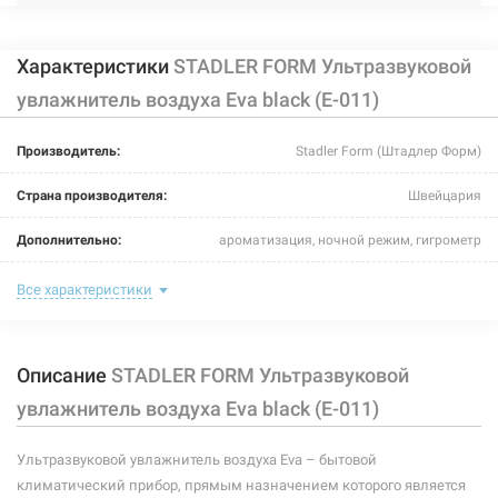
Характеристики
STADLER FORM Ультразвуковой
увлажнитель воздуха Eva black (E-011)
Производитель:
Stadler Form (Штадлер Форм)
Страна производителя:
Швейцария
Дополнительно:
ароматизация, ночной режим, гигрометр
Цвет:
black
Все характеристики
Тип управления:
электронное кнопочное
Описание
STADLER FORM Ультразвуковой
Уровень шума:
до 34 дБ
увлажнитель воздуха Eva black (E-011)
Площадь помещения:
до 80 м²
Ультразвуковой увлажнитель воздуха Eva – бытовой
Производительность:
550 мл/ч
климатический прибор, прямым назначением которого является