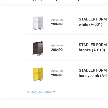
STADLER FORM 
Артикул:
208489
white (A-001)
STADLER FORM 
Артикул:
208490
bronze (A-010)
STADLER FORM 
Артикул:
208487
honeycomb (A-0
Все модификации
STADLER FORM 
Артикул:
208491
lime (A-011)