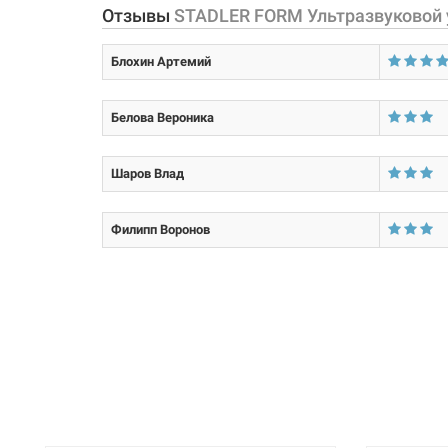
Объем бака:
Отзывы
STADLER FORM Ультразвуковой у
Напряжение:
Блохин Артемий
Мощность:
Белова Вероника
Материал корпуса:
Тип устройства:
Шаров Влад
Филипп Воронов