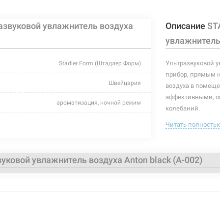
звуковой увлажнитель воздуха
Описание
ST
Ультразвуковой увлажнитель воздуха Anton
Нет в нали
)
увлажнитель 
Ультразвуковой у
Stadler Form (Штадлер Форм)
прибор, прямым 
Ультразвуковой увлажнитель воздуха Anton
Швейцария
Нет в нали
воздуха в помеще
эффективными, о
ароматизация, ночной режим
колебаний.
black
Читать полность
Данный увлажнит
Ультразвуковой увлажнитель воздуха Anton
Нет в нали
серебра Ionic Si
электронное кнопочное
болезнетворных б
ковой увлажнитель воздуха Anton black (A-002)
показатели возду
до 26 дБ
Увлажнитель возд
до 25 м²
Ультразвуковой увлажнитель воздуха Anton
Нет в нали
режима и автомат
120 мл/ч
В комплекте идут