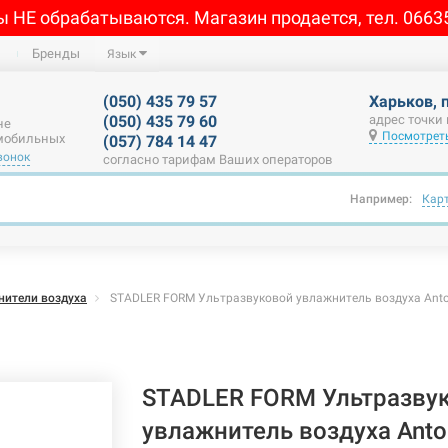
ы НЕ обрабатываются. Магазин продается, тел. 0663
Бренды
Язык
(050) 435 79 57
Харьков, 
(050) 435 79 60
адрес точки
не
Посмотреть
 мобильных
(057) 784 14 47
вонок
согласно тарифам Ваших операторов
Например:
Кар
ители воздуха
STADLER FORM Ультразвуковой увлажнитель воздуха Anton
STADLER FORM Ультразву
увлажнитель воздуха Anton