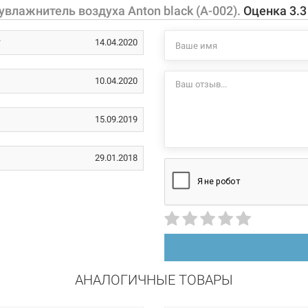
2,5 л
влажнитель воздуха Anton black (A-002).
Оценка
3.3
Характеристики и
могут изменяться
220 В
14.04.2020
производителем и
18 Вт
10.04.2020
пластик
ультразвуковой
15.09.2019
29.01.2018
АНАЛОГИЧНЫЕ ТОВАРЫ