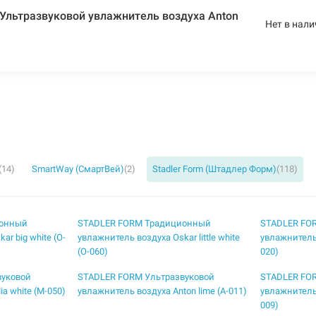
Ультразвуковой увлажнитель воздуха Anton
Нет в нали
(14)
SmartWay (СмартВей)
(2)
Stadler Form (Штадлер Форм)
(118)
ионный
STADLER FORM Традиционный
STADLER FO
r big white (O-
увлажнитель воздуха Oskar little white
увлажнитель 
(O-060)
020)
вуковой
STADLER FORM Ультразвуковой
STADLER FO
a white (M-050)
увлажнитель воздуха Anton lime (A-011)
увлажнитель 
009)