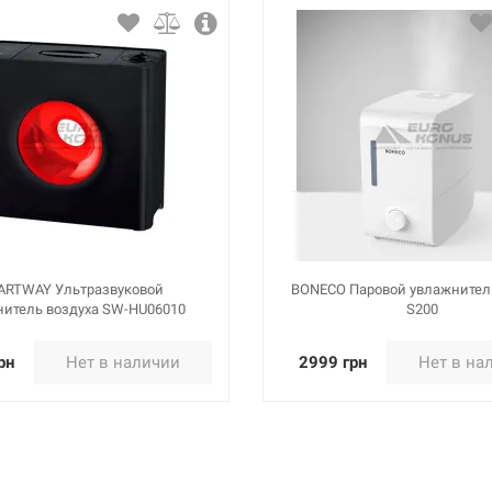
ARTWAY Ультразвуковой
BONECO Паровой увлажнител
нитель воздуха SW-HU06010
S200
рн
Нет в наличии
2999 грн
Нет в на