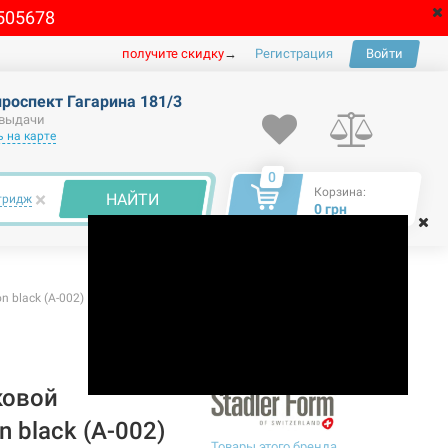
505678
получите скидку
→
Регистрация
Войти
проспект Гагарина 181/3
 выдачи
 на карте
0
Корзина:
×
НАЙТИ
тридж
0 грн
 black (A-002)
ковой
 black (A-002)
Товары этого бренда