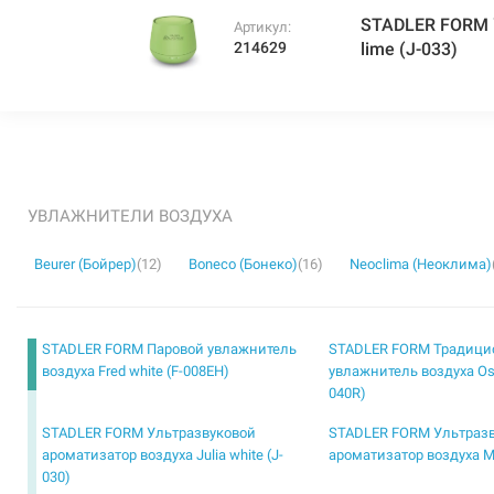
STADLER FORM У
Артикул:
214629
lime (J-033)
УВЛАЖНИТЕЛИ ВОЗДУХА
Beurer (Бойрер)
(12)
Boneco (Бонеко)
(16)
Neoclima (Неоклима)
STADLER FORM Паровой увлажнитель
STADLER FORM Традиц
воздуха Fred white (F-008EH)
увлажнитель воздуха Oska
040R)
STADLER FORM Ультразвуковой
STADLER FORM Ультраз
ароматизатор воздуха Julia white (J-
ароматизатор воздуха Mi
030)