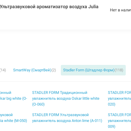
льтразвуковой ароматизатор воздуха Julia
Нет в нали
(14)
SmartWay (СмартВей)
(2)
Stadler Form (Штадлер Форм)
(118)
ионный
STADLER FORM Традиционный
STADLER FO
r big white (O-
увлажнитель воздуха Oskar little white
увлажнитель 
(O-060)
020)
вуковой
STADLER FORM Ультразвуковой
STADLER FO
a white (M-050)
увлажнитель воздуха Anton lime (A-011)
увлажнитель 
009)