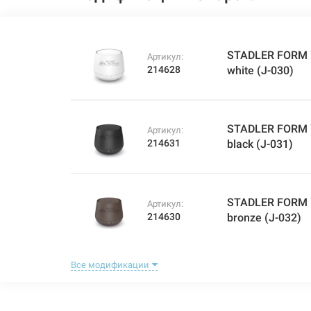
STADLER FORM У
Артикул:
214628
white (J-030)
STADLER FORM У
Артикул:
214631
black (J-031)
STADLER FORM У
Артикул:
214630
bronze (J-032)
Все модификации
STADLER FORM У
Артикул:
223693
titanium (J-036)