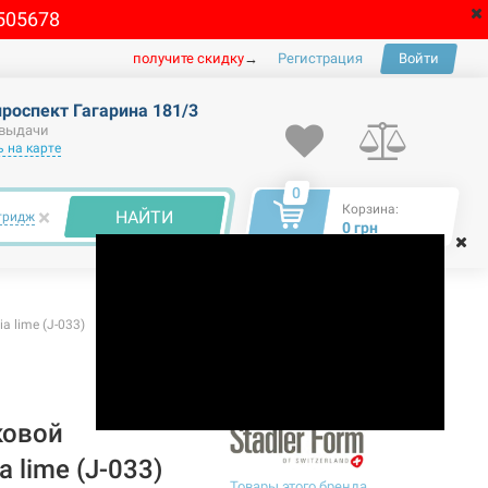
505678
получите скидку
→
Регистрация
Войти
проспект Гагарина 181/3
 выдачи
 на карте
0
Корзина:
×
НАЙТИ
тридж
0 грн
 lime (J-033)
ковой
 lime (J-033)
Товары этого бренда