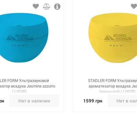
LER FORM Ультразвуковой
STADLER FORM Ультразву
атор воздуха Jasmine azzurro
ароматизатор воздуха Ja
(J-004R)
honeycomb (J-003R)
рн
Нет в наличии
1599 грн
Нет в на