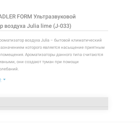
ADLER FORM Ультразвуковой
 воздуха Julia lime (J-033)
роматизатор воздуха Julia – бытовой климатический
назначением которого является насыщение приятным
 помещения. Ароматизаторы данного типа считаются
ивными, они создают туман при помощи
олебаний.
ю
a работает в 2 режимах: непрерывный (до 18 часов) и
 54 часов). Конструктивной особенностью данной
наличие поворотного механизма и подсветки
 конфигурация изделия, а также комплектация товара
 производителем без уведомления. За внесенные
зменения, магазин ответственности не несет.