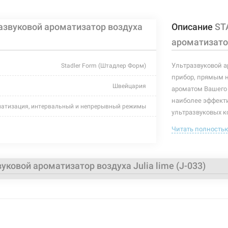
звуковой ароматизатор воздуха
Описание
ST
ароматизатор
Ультразвуковой а
Stadler Form (Штадлер Форм)
прибор, прямым 
Швейцария
ароматом Вашего
наиболее эффект
атизация, интервальный и непрерывный режимы
ультразвуковых к
lime
Читать полность
Ароматизатор Juli
интервальный (до
электронное кнопочное
модели является 
ковой ароматизатор воздуха Julia lime (J-033)
выходящего пара.
до 26 дБ
Характеристики и
до 50 м²
могут изменяться
100 мл
производителем и