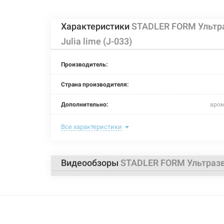
Характеристики
STADLER FORM Ультра
Julia lime (J-033)
Производитель:
Страна производителя:
Дополнительно:
аром
Цвет:
Все характеристики
Тип управления:
Видеообзоры
STADLER FORM Ультразву
Уровень шума:
Площадь помещения:
Объем бака: