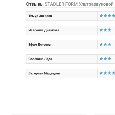
Напряжение:
Отзывы
STADLER FORM Ультразвуковой ар
Мощность:
Тимур Захаров
Материал корпуса:
Изабелла Дьячкова
Тип устройства:
Ефим Елисеев
Сорокина Лада
Валериан Медведев