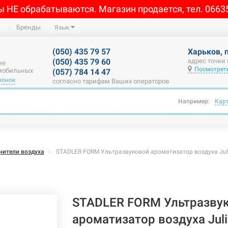
ы НЕ обрабатываются. Магазин продается, тел. 0663
Бренды
Язык
(050) 435 79 57
Харьков, 
(050) 435 79 60
адрес точки
не
Посмотреть
 мобильных
(057) 784 14 47
вонок
согласно тарифам Ваших операторов
Например:
Кар
ители воздуха
STADLER FORM Ультразвуковой ароматизатор воздуха Julia
STADLER FORM Ультразву
ароматизатор воздуха Julia