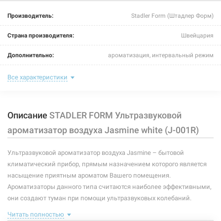
214623
Артикул:
Производитель:
Stadler Form (Штадлер Форм)
STADLER FORM Ультразвуковой ароматизатор
Страна производителя:
Швейцария
воздуха Jasmine bronze (J-007)
Дополнительно:
ароматизация, интервальный режим
Нет в наличии
Цвет:
white
Все характеристики
1599 грн
Тип управления:
электронное кнопочное
Нет в наличии
Описание
STADLER FORM Ультразвуковой
Уровень шума:
до 26 дБ
ароматизатор воздуха Jasmine white (J-001R)
Объем бака:
100 мл
Ультразвуковой ароматизатор воздуха Jasmine – бытовой
Напряжение:
220 В
климатический прибор, прямым назначением которого является
Мощность:
7,2 Вт
насыщение приятным ароматом Вашего помещения.
214621
Артикул:
Ароматизаторы данного типа считаются наиболее эффективными,
Материал корпуса:
пластик
STADLER FORM Ультразвуковой ароматизатор
они создают туман при помощи ультразвуковых колебаний.
воздуха Jasmine lime (J-008)
Тип устройства:
ароматизатор
Читать полностью
Маленький ароматизатор Jasmine оборудован интервальным