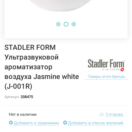
STADLER FORM
Ультразвуковой
ароматизатор
воздуха Jasmine white
Товары этого бренда
(J-001R)
Артикул:
208475
Нет в наличии
3 отзыва
Добавить к сравнению
Добавить в список желаний