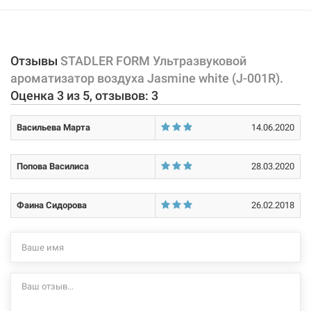
Отзывы
STADLER FORM Ультразвуковой
ароматизатор воздуха Jasmine white (J-001R).
Оценка
3
из
5
, отзывов:
3
223692
Артикул:
STADLER FORM Ультразвуковой ароматизатор
Васильева Марта
14.06.2020
воздуха Jasmine titanium (J-010)
Нет в наличии
Попова Василиса
28.03.2020
1599 грн
Фаина Сидорова
26.02.2018
Нет в наличии