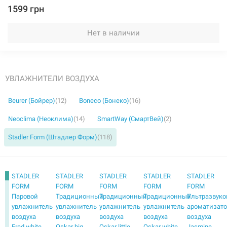
1599 грн
Нет в наличии
УВЛАЖНИТЕЛИ ВОЗДУХА
Beurer (Бойрер)
(12)
Boneco (Бонеко)
(16)
Neoclima (Неоклима)
(14)
SmartWay (СмартВей)
(2)
Stadler Form (Штадлер Форм)
(118)
STADLER
STADLER
STADLER
STADLER
STADLER
FORM
FORM
FORM
FORM
FORM
Паровой
Традиционный
Традиционный
Традиционный
Ультразвуко
увлажнитель
увлажнитель
увлажнитель
увлажнитель
ароматизат
воздуха
воздуха
воздуха
воздуха
воздуха
Fred white
Oskar big
Oskar little
Oskar white
Jasmine