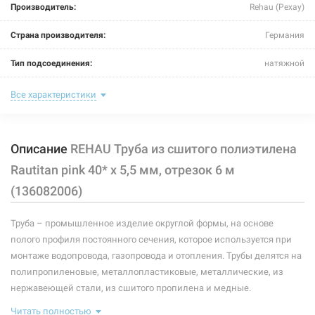
Производитель:
Rehau (Рехау)
REHAU Труба из сшитого полиэтилена Rautitan pink 32*
x 4,4 мм, бухта 50 м (136072050)
Страна производителя:
Германия
Нет в наличии
Тип подсоединения:
натяжной
179 грн
Номинальное давление:
16 бар
Все характеристики
Нет в наличии
Длина:
6 м
Описание
REHAU Труба из сшитого полиэтилена
Максимальная температура:
+90°C
Rautitan pink 40* x 5,5 мм, отрезок 6 м
Рабочая среда:
жидкая неагрессивная
(136082006)
Толщина стенки:
5,5 мм
213429
Артикул:
Труба – промышленное изделие округлой формы, на основе
Материал трубы:
pe-xa
полого профиля постоянного сечения, которое используется при
REHAU Труба из сшитого полиэтилена Rautitan pink 50*
монтаже водопровода, газопровода и отопления. Трубы делятся на
x 6,9 мм, отрезок 6 м (136092006)
Размер трубы:
40*
полипропиленовые, металлопластиковые, металлические, из
Нет в наличии
нержавеющей стали, из сшитого пропилена и медные.
Неотъемлемым элементом газопровода, водопровода и отопления
418 грн
Читать полностью