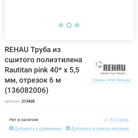
REHAU Труба из
сшитого полиэтилена
Rautitan pink 40* x 5,5
мм, отрезок 6 м
Товары этого бренда
(136082006)
Артикул:
213428
Нет в наличии
4 отзыва
Добавить к сравнению
Добавить в список желаний