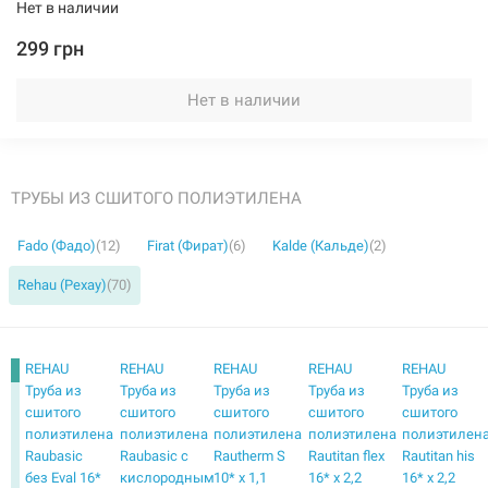
Нет в наличии
299 грн
Нет в наличии
ТРУБЫ ИЗ СШИТОГО ПОЛИЭТИЛЕНА
Fado (Фадо)
(12)
Firat (Фират)
(6)
Kalde (Кальде)
(2)
Rehau (Рехау)
(70)
REHAU
REHAU
REHAU
REHAU
REHAU
Труба из
Труба из
Труба из
Труба из
Труба из
сшитого
сшитого
сшитого
сшитого
сшитого
полиэтилена
полиэтилена
полиэтилена
полиэтилена
полиэтилен
Raubasic
Raubasic с
Rautherm S
Rautitan flex
Rautitan his
без Eval 16*
кислородным
10* x 1,1
16* x 2,2
16* x 2,2