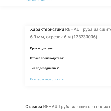
REHAU Труба из 
Артикул:
213420
мм, бухта 50 м
Характеристики
REHAU Труба из сшито
REHAU Труба из 
Артикул:
213421
мм, отрезок 6 
6,9 мм, отрезок 6 м (138330006)
Производитель:
REHAU Труба из 
Артикул:
Страна производителя:
213423
мм, отрезок 6 
Тип подсоединения:
Номинальное давление:
Все характеристики
Длина:
Максимальная температура:
Отзывы
REHAU Труба из сшитого полиэтил
Рабочая среда: