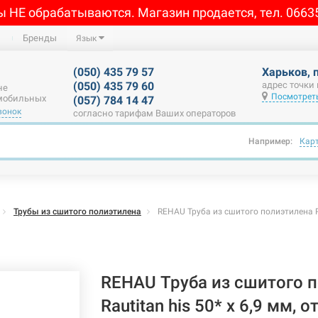
ы НЕ обрабатываются. Магазин продается, тел. 0663
Бренды
Язык
(050) 435 79 57
Харьков, 
(050) 435 79 60
адрес точки
не
Посмотреть
 мобильных
(057) 784 14 47
вонок
согласно тарифам Ваших операторов
Например:
Кар
Трубы из сшитого полиэтилена
REHAU Труба из сшитого полиэтилена Rau
REHAU Труба из сшитого 
Rautitan his 50* x 6,9 мм, 