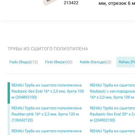
213422
мм, отрезок 6 
ТРУБЫ ИЗ СШИТОГО ПОЛИЭТИЛЕНА
Fado (Фадо)
(12)
Firat (Фират)
(6)
Kalde (Кальде)
(2)
Rehau (Р
REHAU Труба из сшитого полиэтилена
REHAU Труба из сшитог
Raubasic без Eval 16* x 2,0 мм, бухта 100
Raubasic с кислородным
м (204892100)
16* x 2,0 мм, бухта 100 м
REHAU Труба из сшитого полиэтилена
REHAU Труба из сшитог
Rautitan pink 16* x 2,2 мм, бухта 120 м
Raubasic без Eval 20* x 2
(136042120)
м (204902100)
REHAU Труба из сшитого полиэтилена
REHAU Труба из сшитог