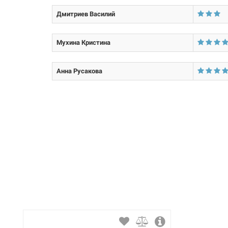
Дмитриев Василий
Толщина стенки:
Материал трубы:
Мухина Кристина
Размер трубы:
Анна Русакова