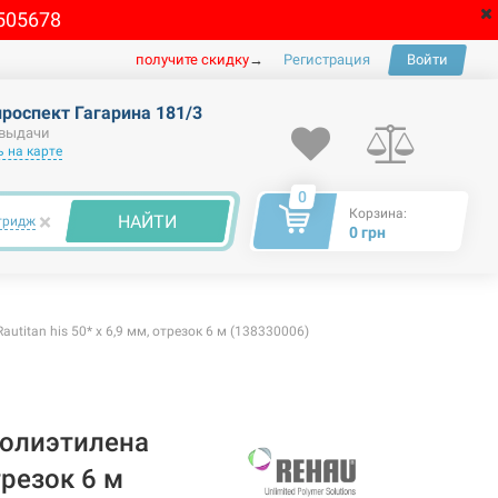
505678
получите скидку
→
Регистрация
Войти
проспект Гагарина 181/3
 выдачи
 на карте
0
Корзина:
×
НАЙТИ
тридж
0 грн
titan his 50* x 6,9 мм, отрезок 6 м (138330006)
полиэтилена
отрезок 6 м