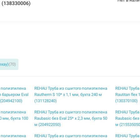
м (138330006)
ехау)
(70)
о полиэтилена
REHAU Труба из сшитого полиэтилена
REHAU Труба
 барьером Eval
Rautherm S 10* x 1,1 мм, бухта 240 м
Rautitan flex
 (204942100)
(131128240)
(130370100)
о полиэтилена
REHAU Труба из сшитого полиэтилена
REHAU Труба
,0 мм, бухта 100
Raubasic без Eval 25* x 2,3 мм, бухта 50
Raubasic без 
м (204922050)
м (215535050
о полиэтилена
REHAU Труба из сшитого полиэтилена
REHAU Труба