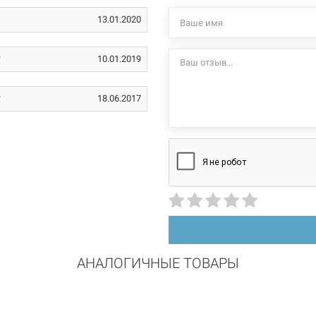
системах "теплый 
13.01.2020
6,9 мм
горячего и холод
pe-xa
помощи натяжног
10.01.2019
Характеристики и
50*
могут изменяться
18.06.2017
производителем и
АНАЛОГИЧНЫЕ ТОВАРЫ