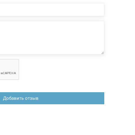
пол" и "теплые стены", системах отопления и системах
ного водоснабжения. Предназначена для монтажа при
о фитинга.
 конфигурация изделия, а также комплектация товара
 производителем без уведомления. За внесенные
зменения, магазин ответственности не несет.
Добавить отзыв