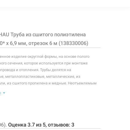
199 грн
Нет в наличии
чии
HAU Труба из сшитого полиэтилена
299 грн
Нет в наличии
чии
50* x 6,9 мм, отрезок 6 м (138330006)
нное изделие округлой формы, на основе полого
ого сечения, которое используется при монтаже
655 грн
Нет в наличии
чии
опровода и отопления. Трубы делятся на
е, металлопластиковые, металлические, из
ли, из сшитого пропилена и медные. Неотъемлемым
овода, водопровода и отопления является труба.
ю
оре трубы, главным вопросом должно быть качество
какого материала она состоит. В последнее время, при
ода и отопления, набирает популярность
 труба, тогда как при монтаже газопровода
ючительно металлические трубы.
06).
Оценка
3.7
из
5
, отзывов:
3
лана из сшитого полиэтилена и применяется в водяных