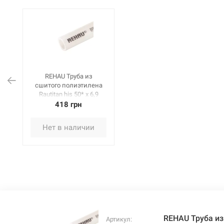
REHAU Труба из
сшитого полиэтилена
Rautitan his 50* x 6,9
мм, отрезок 6 м
418 грн
(138330006)
Нет в наличии
REHAU Труба из 
Артикул: