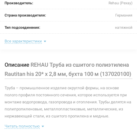
Производитель:
Rehau (Рехау)
REHAU Труба из сшитого полиэтилена Rautitan his 40* x
5,5 мм, отрезок 6 м (138320006)
Страна производителя:
Германия
Нет в наличии
Тип подсоединения:
натяжной
299 грн
Номинальное давление:
16 бар
Все характеристики
Нет в наличии
Длина:
100 м
Описание
REHAU Труба из сшитого полиэтилена
Максимальная температура:
+90°C
Rautitan his 20* x 2,8 мм, бухта 100 м (137020100)
Рабочая среда:
жидкая неагрессивная
Труба – промышленное изделие округлой формы, на основе
Толщина стенки:
2,8 мм
полого профиля постоянного сечения, которое используется при
213422
Артикул:
Материал трубы:
pe-xa
монтаже водопровода, газопровода и отопления. Трубы делятся на
REHAU Труба из сшитого полиэтилена Rautitan his 50* x
полипропиленовые, металлопластиковые, металлические, из
6,9 мм, отрезок 6 м (138330006)
Размер трубы:
20*
нержавеющей стали, из сшитого пропилена и медные.
Неотъемлемым элементом газопровода, водопровода и отопления
Нет в наличии
Читать полностью
является труба. Поэтому, при выборе трубы, главным вопросом
418 грн