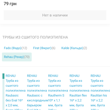
79 грн
Нет в наличии
ТРУБЫ ИЗ СШИТОГО ПОЛИЭТИЛЕНА
Fado (Фадо)
(12)
Firat (Фират)
(6)
Kalde (Кальде)
(2)
Rehau (Рехау)
(70)
REHAU
REHAU
REHAU
REHAU
REHAU
Труба из
Труба из
Труба из
Труба из
Труба из
сшитого
сшитого
сшитого
сшитого
сшитого
полиэтилена
полиэтилена
полиэтилена
полиэтилена
полиэтилен
Raubasic
Raubasic с
Rautherm S
Rautitan flex
Rautitan his
без Eval 16*
кислородным
10* x 1,1
16* x 2,2
16* x 2,2
x 2,0 мм,
барьером
мм, бухта
мм, бухта
мм, бухта