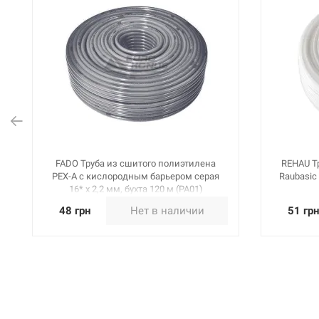
FADO Труба из сшитого полиэтилена
REHAU Т
PEX-A с кислородным барьером серая
Raubasic 
16* х 2,2 мм, бухта 120 м (PA01)
48 грн
Нет в наличии
51 гр