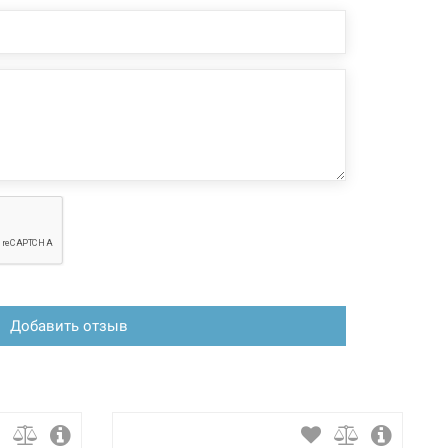
пол" и "теплые стены". Благодаря гладкой поверхности,
ри давления. Предназначена для монтажа при
о фитинга.
 конфигурация изделия, а также комплектация товара
 производителем без уведомления. За внесенные
зменения, магазин ответственности не несет.
Добавить отзыв