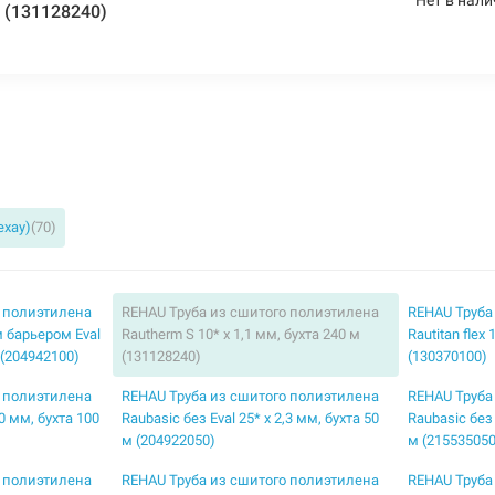
м (131128240)
ехау)
(70)
о полиэтилена
REHAU Труба из сшитого полиэтилена
REHAU Труба
 барьером Eval
Rautherm S 10* x 1,1 мм, бухта 240 м
Rautitan flex
 (204942100)
(131128240)
(130370100)
о полиэтилена
REHAU Труба из сшитого полиэтилена
REHAU Труба
,0 мм, бухта 100
Raubasic без Eval 25* x 2,3 мм, бухта 50
Raubasic без 
м (204922050)
м (215535050
о полиэтилена
REHAU Труба из сшитого полиэтилена
REHAU Труба