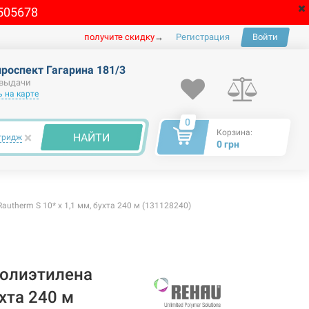
505678
получите скидку
→
Регистрация
Войти
проспект Гагарина 181/3
 выдачи
 на карте
0
Корзина:
×
НАЙТИ
тридж
0 грн
utherm S 10* x 1,1 мм, бухта 240 м (131128240)
полиэтилена
ухта 240 м