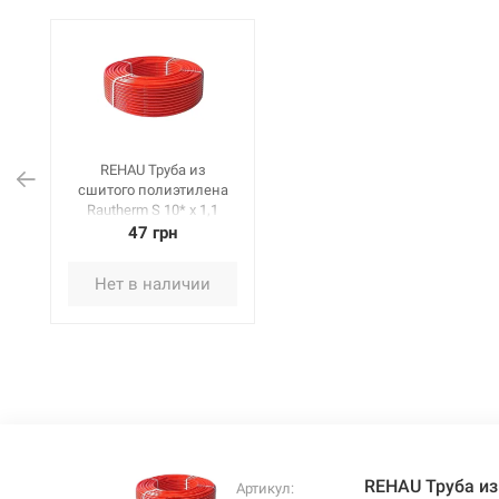
REHAU Труба из
сшитого полиэтилена
Rautherm S 10* x 1,1
мм, бухта 240 м
47 грн
(131128240)
Нет в наличии
REHAU Труба из
Артикул: