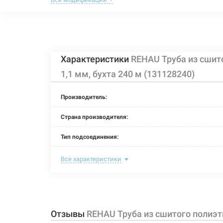
REHAU Труба из
Артикул:
213396
мм, бухта 120 
Характеристики
REHAU Труба из сшито
REHAU Труба из
Артикул:
213424
мм, отрезок 5 
1,1 мм, бухта 240 м (131128240)
Производитель:
Страна производителя:
Тип подсоединения:
Номинальное давление:
Все характеристики
Длина:
Максимальная температура:
Отзывы
REHAU Труба из сшитого полиэти
Рабочая среда: