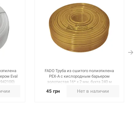
иэтилена
FADO Труба из сшитого полиэтилена
ером Eval
PEX-A с кислородным барьером
4942100)
золотистая 16* х 2 мм, бухта 240 м
(PA12)
личии
45 грн
Нет в наличии