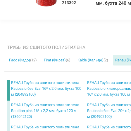
213392
мм, бухта 240 
ТРУБЫ ИЗ СШИТОГО ПОЛИЭТИЛЕНА
Fado (Фадо)
(12)
Firat (Фират)
(6)
Kalde (Кальде)
(2)
Rehau (Р
REHAU Труба из сшитого полиэтилена
REHAU Труба из сшитог
Raubasic без Eval 16* x 2,0 мм, бухта 100
Raubasic с кислородным
м (204892100)
16* x 2,0 мм, бухта 100 м
REHAU Труба из сшитого полиэтилена
REHAU Труба из сшитог
Rautitan pink 16* x 2,2 мм, бухта 120 м
Raubasic без Eval 20* x 2
(136042120)
м (204902100)
REHAU Труба из сшитого полиэтилена
REHAU Труба из сшитог