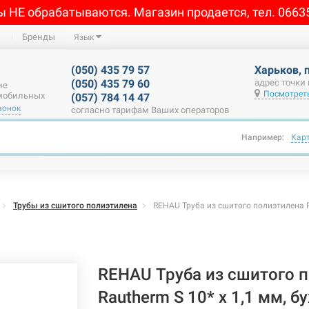
ы НЕ обрабатываются. Магазин продается, тел. 0663
Бренды
Язык
(050) 435 79 57
Харьков, 
(050) 435 79 60
адрес точки
не
Посмотреть
 мобильных
(057) 784 14 47
вонок
согласно тарифам Ваших операторов
Например:
Кар
Трубы из сшитого полиэтилена
REHAU Труба из сшитого полиэтилена Ra
REHAU Труба из сшитого 
Rautherm S 10* x 1,1 мм, б