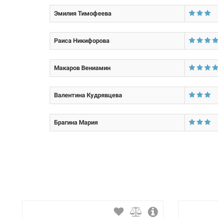
Эмилия Тимофеева
Толщина стенки:
Материал трубы:
Раиса Никифорова
Размер трубы:
Макаров Вениамин
Валентина Кудрявцева
Брагина Мария