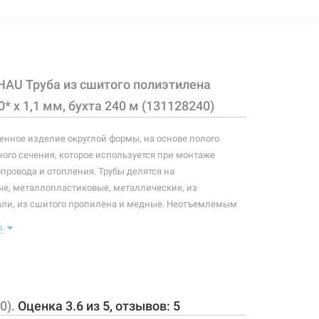
98 грн
Нет в наличии
чии
HAU Труба из сшитого полиэтилена
158 грн
Нет в наличии
чии
0* x 1,1 мм, бухта 240 м (131128240)
нное изделие округлой формы, на основе полого
ого сечения, которое используется при монтаже
опровода и отопления. Трубы делятся на
е, металлопластиковые, металлические, из
ли, из сшитого пропилена и медные. Неотъемлемым
овода, водопровода и отопления является труба.
ю
оре трубы, главным вопросом должно быть качество
какого материала она состоит. В последнее время, при
ода и отопления, набирает популярность
 труба, тогда как при монтаже газопровода
ючительно металлические трубы.
0).
Оценка
3.6
из
5
, отзывов:
5
лана из сшитого полиэтилена и применяется в водяных