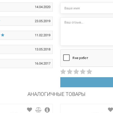
системах "теплый 
14.04.2020
1,1 мм
имеет малые поте
pe-xa
помощи натяжног
23.05.2019
Характеристики и
10*
могут изменяться
11.02.2019
производителем и
13.05.2018
16.04.2017
АНАЛОГИЧНЫЕ ТОВАРЫ