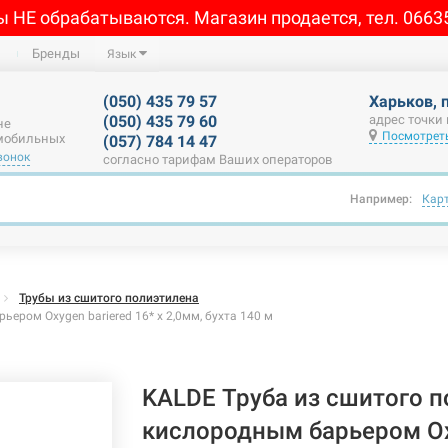
ы НЕ обрабатываются. Магазин продается, тел. 0663
Бренды
Язык
(050) 435 79 57
Харьков, 
(050) 435 79 60
адрес точки
не
Посмотреть
 мобильных
(057) 784 14 47
вонок
согласно тарифам Ваших операторов
Например:
Кар
Трубы из сшитого полиэтилена
ером Oxygen bariered 16* x 2,0мм, бухта 140 м
KALDE Труба из сшитого п
кислородным барьером Ox