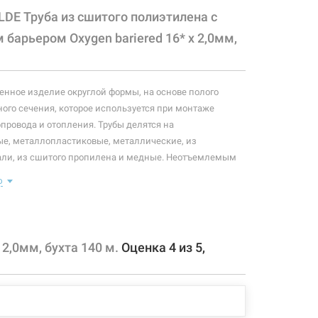
LDE Труба из сшитого полиэтилена c
барьером Oxygen bariered 16* x 2,0мм,
нное изделие округлой формы, на основе полого
ого сечения, которое используется при монтаже
опровода и отопления. Трубы делятся на
е, металлопластиковые, металлические, из
ли, из сшитого пропилена и медные. Неотъемлемым
овода, водопровода и отопления является труба.
ю
оре трубы, главным вопросом должно быть качество
какого материала она состоит. В последнее время, при
ода и отопления, набирает популярность
 труба, тогда как при монтаже газопровода
2,0мм, бухта 140 м.
Оценка
4
из
5
,
чительно металлические трубы. Данная труба
яных системах "теплый пол" и "теплые стены".
 конфигурация изделия, а также комплектация товара
 производителем без уведомления. За внесенные