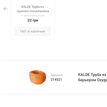
KALDE Труба из
сшитого полиэтилена
c кислородным
барьером Oxygen
22 грн
bariered 16* x 2,0мм,
бухта 140 м
Нет в наличии
KALDE Труба из
Артикул:
214521
барьером Oxygen