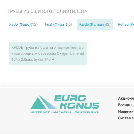
ТРУБЫ ИЗ СШИТОГО ПОЛИЭТИЛЕНА
Fado (Фадо)
(12)
Firat (Фират)
(6)
Kalde (Кальде)
(2)
Rehau (Р
KALDE Труба из сшитого полиэтилена c
кислородным барьером Oxygen bariered
16* x 2,0мм, бухта 140 м
Акционн
Бренды
Новинки
Система