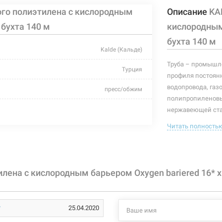
ого полиэтилена c кислородным
Описание
KA
 бухта 140 м
кислородным 
бухта 140 м
Kalde (Кальде)
Труба – промышле
Турция
профиля постоянн
водопровода, газ
пресс/обжим
полипропиленовы
10 бар
нержавеющей ста
элементом газопр
Читать полность
140 м
Поэтому, при выб
изделия и то, из 
+95°C
монтаже водопров
полипропиленовая
жидкая неагрессивная
лена c кислородным барьером Oxygen bariered 16* x 
используют исклю
2 мм
применяется в вод
25.04.2020
pe-xb
Характеристики и
могут изменяться