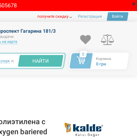
505678
получите скидку
→
Регистрация
Войти
проспект Гагарина 181/3
 выдачи
 на карте
0
Корзина:
×
НАЙТИ
тридж
0 грн
олиэтилена c
ygen bariered