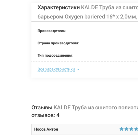
Характеристики
KALDE Труба из сшит
барьером Oxygen bariered 16* x 2,0мм,
Производитель:
Страна производителя:
Тип подсоединения:
Номинальное давление:
Все характеристики
Длина:
Максимальная температура:
Рабочая среда:
Отзывы
KALDE Труба из сшитого полиэти
отзывов:
4
Толщина стенки:
Носов Антон
Материал трубы: