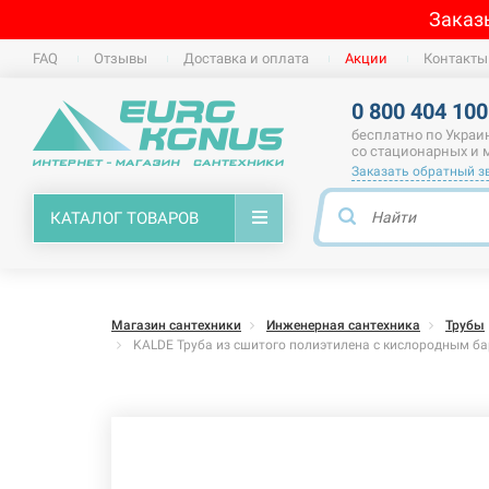
Заказ
FAQ
Отзывы
Доставка и оплата
Акции
Контакты
0 800 404 100
бесплатно по Украи
со стационарных и
Заказать обратный з
КАТАЛОГ ТОВАРОВ
Магазин сантехники
Инженерная сантехника
Трубы
KALDE Труба из сшитого полиэтилена c кислородным барь