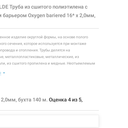
LDE Труба из сшитого полиэтилена c
барьером Oxygen bariered 16* x 2,0мм,
нное изделие округлой формы, на основе полого
ого сечения, которое используется при монтаже
опровода и отопления. Трубы делятся на
е, металлопластиковые, металлические, из
ли, из сшитого пропилена и медные. Неотъемлемым
овода, водопровода и отопления является труба.
ю
оре трубы, главным вопросом должно быть качество
какого материала она состоит. В последнее время, при
ода и отопления, набирает популярность
 труба, тогда как при монтаже газопровода
2,0мм, бухта 140 м.
Оценка
4
из
5
,
чительно металлические трубы. Данная труба
яных системах "теплый пол" и "теплые стены".
 конфигурация изделия, а также комплектация товара
 производителем без уведомления. За внесенные