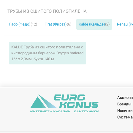
ТРУБЫ ИЗ СШИТОГО ПОЛИЭТИЛЕНА
Fado (Фадо)
(12)
Firat (Фират)
(6)
Kalde (Кальде)
(2)
Rehau (Р
KALDE Труба из сшитого полиэтилена c
кислородным барьером Oxygen bariered
16* x 2,0мм, бухта 140 м
Акционн
Бренды
Новинки
Система