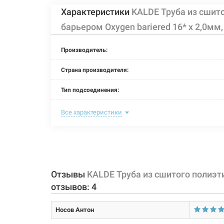
Характеристики
KALDE Труба из сшит
барьером Oxygen bariered 16* x 2,0мм,
Производитель:
Страна производителя:
Тип подсоединения:
Номинальное давление:
Все характеристики
Длина:
Максимальная температура:
Рабочая среда:
Отзывы
KALDE Труба из сшитого полиэти
отзывов:
4
Толщина стенки:
Носов Антон
Материал трубы: