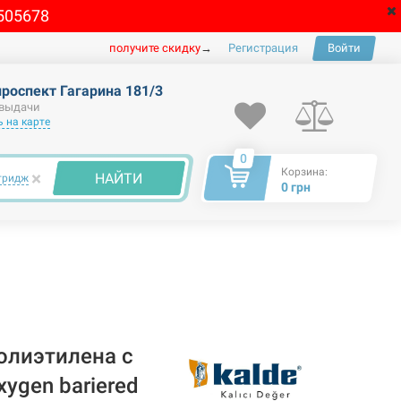
505678
получите скидку
→
Регистрация
Войти
проспект Гагарина 181/3
 выдачи
 на карте
0
Корзина:
×
НАЙТИ
тридж
0 грн
олиэтилена c
ygen bariered