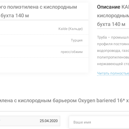
ого полиэтилена c кислородным
Описание
KA
 бухта 140 м
кислородным 
бухта 140 м
Kalde (Кальде)
Труба – промышле
Турция
профиля постоянн
водопровода, газ
пресс/обжим
полипропиленовы
10 бар
нержавеющей ста
элементом газопр
Читать полность
140 м
Поэтому, при выб
изделия и то, из 
+95°C
монтаже водопров
полипропиленовая
жидкая неагрессивная
лена c кислородным барьером Oxygen bariered 16* x 
используют исклю
2 мм
применяется в вод
25.04.2020
pe-xb
Характеристики и
могут изменяться