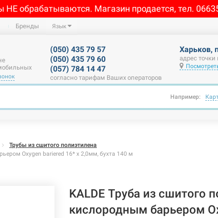
ы НЕ обрабатываются. Магазин продается, тел. 0663
Бренды
Язык
(050) 435 79 57
Харьков, 
(050) 435 79 60
адрес точки
не
Посмотреть
 мобильных
(057) 784 14 47
вонок
согласно тарифам Ваших операторов
Например:
Кар
Трубы из сшитого полиэтилена
ером Oxygen bariered 16* x 2,0мм, бухта 140 м
KALDE Труба из сшитого п
кислородным барьером Ox