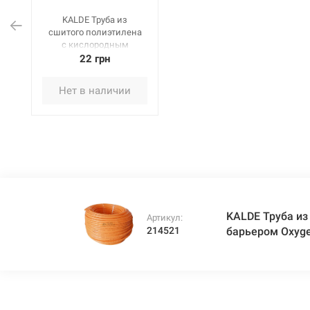
KALDE Труба из
сшитого полиэтилена
c кислородным
барьером Oxygen
22 грн
bariered 16* x 2,0мм,
бухта 140 м
Нет в наличии
KALDE Труба из
Артикул:
214521
барьером Oxygen