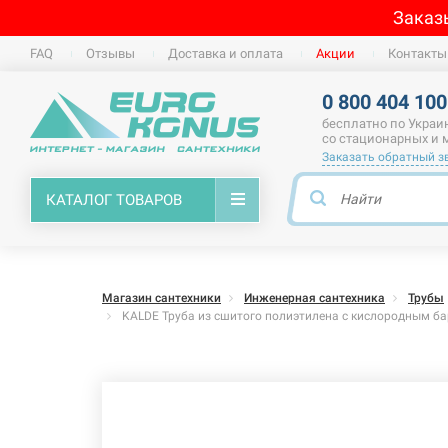
Заказ
FAQ
Отзывы
Доставка и оплата
Акции
Контакты
0 800 404 100
бесплатно по Украи
со стационарных и
Заказать обратный з
КАТАЛОГ ТОВАРОВ
Магазин сантехники
Инженерная сантехника
Трубы
KALDE Труба из сшитого полиэтилена c кислородным барь