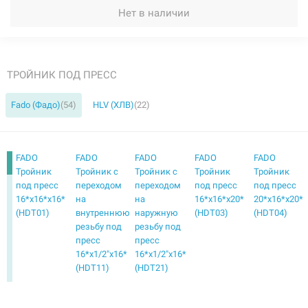
Нет в наличии
ТРОЙНИК ПОД ПРЕСС
Fado (Фадо)
(54)
HLV (ХЛВ)
(22)
FADO
FADO
FADO
FADO
FADO
Тройник
Тройник с
Тройник с
Тройник
Тройник
под пресс
переходом
переходом
под пресс
под пресс
16*х16*x16*
на
на
16*х16*x20*
20*х16*x20*
(HDT01)
внутреннюю
наружную
(HDT03)
(HDT04)
резьбу под
резьбу под
пресс
пресс
16*х1/2"x16*
16*х1/2"x16*
(HDT11)
(HDT21)
FADO
FADO
FADO
FADO
FADO
Тройник
Тройник
Тройник
Тройник
Тройник