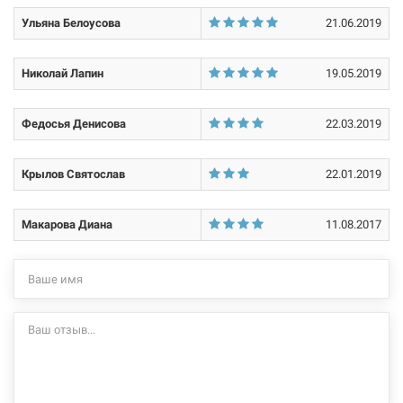
Ульяна Белоусова
21.06.2019
203446
Артикул:
Николай Лапин
19.05.2019
FADO Тройник с переходом на внутреннюю резьбу под
пресс 32*х1"x32* (HDT17)
Федосья Денисова
22.03.2019
Нет в наличии
Крылов Святослав
22.01.2019
549 грн
Нет в наличии
Макарова Диана
11.08.2017
203447
Артикул:
FADO Тройник с переходом на внутреннюю резьбу под