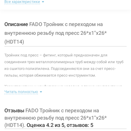
Номинальное давление:
25 бар
Все характеристики
Нет в наличии
Максимальная температура:
+95ºС
Описание
FADO Тройник с переходом на
Рабочая среда:
жидкая неагрессивная, газообразная неагрессивная
внутреннюю резьбу под пресс 26*х1"x26*
Материал корпуса:
латунь CW617N
(HDT14)
Материал уплотнителей:
эластомер EPDM
203445
Артикул:
Тройник под пресс – фитинг, который предназначен для
Материал обоймы-фиксатора:
нейлон
соединения трех металлополимерных труб между собой или труб
FADO Тройник с переходом на внутреннюю резьбу под
из сшитого полиэтилена. Подсоединяются они за счет пресс-
пресс 32*х3/4"x32* (HDT16)
Материал пресс-гильзы:
нержавеющая сталь AISI 304
гильзы, которая обжимается пресс-инструментом.
Нет в наличии
Материал штуцера:
латунь CW617N
Характеристики и конфигурация изделия, а также комплектация
510 грн
Читать полностью
товара могут изменяться производителем без уведомления. За
Покрытие корпуса:
никелированное
внесенные производителем изменения, магазин ответственности
Нет в наличии
Размер:
26* х 1"В х 26*
не несет.
Отзывы
FADO Тройник с переходом на
внутреннюю резьбу под пресс 26*х1"x26*
Тип резьбы:
внутренняя
(HDT14).
Оценка
4.2
из
5
, отзывов:
5