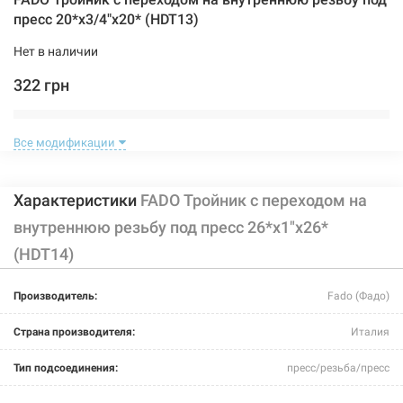
пресс 20*х3/4"x20* (HDT13)
Нет в наличии
322 грн
Нет в наличии
Все модификации
Характеристики
FADO Тройник с переходом на
внутреннюю резьбу под пресс 26*х1"x26*
(HDT14)
203443
Артикул:
Производитель:
Fado (Фадо)
FADO Тройник с переходом на внутреннюю резьбу под
пресс 26*х3/4"x26* (HDT15)
Страна производителя:
Италия
Нет в наличии
Тип подсоединения:
пресс/резьба/пресс
431 грн