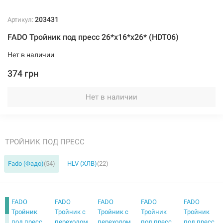
203431
Артикул:
FADO Тройник под пресс 26*х16*x26* (HDT06)
203438
Артикул:
Нет в наличии
FADO Тройник под пресс 32*х32*x32* (HDT35)
374 грн
Нет в наличии
603 грн
Нет в наличии
Нет в наличии
ТРОЙНИК ПОД ПРЕСС
Fado (Фадо)
(54)
HLV (ХЛВ)
(22)
FADO
FADO
FADO
FADO
FADO
Тройник
Тройник с
Тройник с
Тройник
Тройник
под пресс
переходом
переходом
под пресс
под пресс