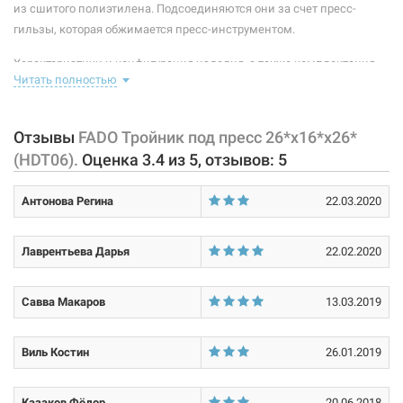
Материал обоймы-фиксатора:
нейлон
из сшитого полиэтилена. Подсоединяются они за счет пресс-
FADO Тройник под пресс 20*х20*x26* (HDT02)
гильзы, которая обжимается пресс-инструментом.
Материал пресс-гильзы:
нержавеющая сталь AISI 304
Нет в наличии
Характеристики и конфигурация изделия, а также комплектация
Материал штуцера:
латунь CW617N
Читать полностью
товара могут изменяться производителем без уведомления. За
421 грн
внесенные производителем изменения, магазин ответственности
Покрытие корпуса:
никелированное
не несет.
Отзывы
FADO Тройник под пресс 26*х16*x26*
Нет в наличии
Размер:
26* х 16* х 26*
(HDT06).
Оценка
3.4
из
5
, отзывов:
5
Антонова Регина
22.03.2020
Лаврентьева Дарья
22.02.2020
203435
Артикул:
Савва Макаров
13.03.2019
FADO Тройник под пресс 20*х26*x26* (HDT09)
Нет в наличии
Виль Костин
26.01.2019
391 грн
Казаков Фёдор
20.06.2018