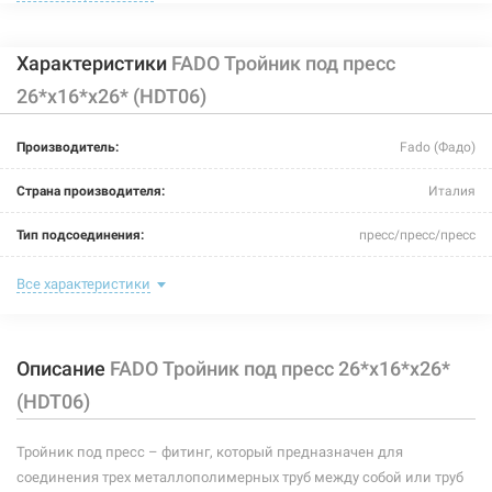
Характеристики
FADO Тройник под пресс
26*х16*x26* (HDT06)
203430
Артикул:
Производитель:
Fado (Фадо)
FADO Тройник под пресс 20*х20*x20* (HDT05)
Страна производителя:
Италия
Нет в наличии
Тип подсоединения:
пресс/пресс/пресс
242 грн
Номинальное давление:
25 бар
Все характеристики
Нет в наличии
Максимальная температура:
+95ºС
Описание
FADO Тройник под пресс 26*х16*x26*
Рабочая среда:
жидкая неагрессивная, газообразная неагрессивная
(HDT06)
Материал корпуса:
латунь CW617N
Тройник под пресс – фитинг, который предназначен для
Материал уплотнителей:
эластомер EPDM
соединения трех металлополимерных труб между собой или труб
203432
Артикул: